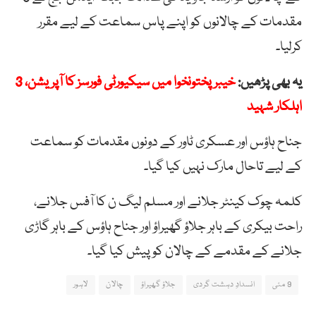
مقدمات کے چالانوں کو اپنے پاس سماعت کے لیے مقرر
کرلیا۔
یہ بھی پڑھیں:
خیبر پختونخوا میں سیکیورٹی فورسز کا آپریشن، 3
اہلکار شہید
جناح ہاؤس اور عسکری ٹاور کے دونوں مقدمات کو سماعت
کے لیے تاحال مارک نہیں کیا گیا۔
کلمہ چوک کینٹر جلانے اور مسلم لیگ ن کا آفس جلانے،
راحت بیکری کے باہر جلاؤ گھیراؤ اور جناح ہاؤس کے باہر گاڑی
جلانے کے مقدمے کے چالان کو پیش کیا گیا۔
9 مئی
انسدادِ دہشت گردی
جلاؤ گھیراؤ
چالان
لاہور