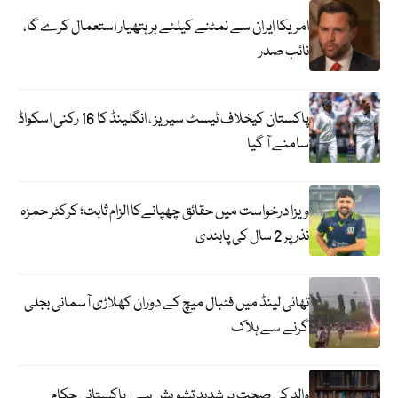
امریکا ایران سے نمٹنے کیلئے ہر ہتھیار استعمال کرے گا،
نائب صدر
پاکستان کیخلاف ٹیسٹ سیریز ، انگلینڈ کا 16 رکنی اسکواڈ
سامنے آ گیا
ویزا درخواست میں حقائق چھپانےکا الزام ثابت؛ کرکٹر حمزہ
نذر پر 2 سال کی پابندی
تھائی لینڈ میں فٹبال میچ کے دوران کھلاڑی آسمانی بجلی
گرنے سے ہلاک
والد کی صحت پر شدید تشویش ہے، پاکستانی حکام