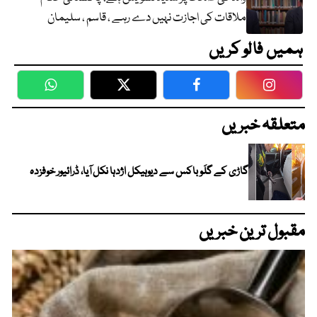
ملاقات کی اجازت نہیں دے رہے ، قاسم ، سلیمان
ہمیں فالو کریں
WhatsApp
Twitter
Facebook
Faceboo
متعلقہ خبریں
گاڑی کے گلَو باکس سے دیوہیکل اژدہا نکل آیا، ڈرائیور خوفزدہ
مقبول ترین خبریں