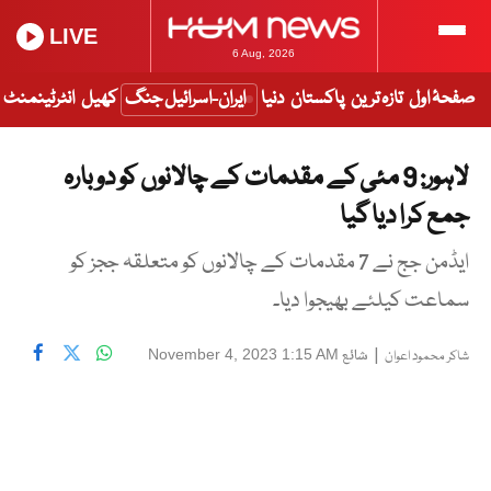
LIVE
6 Aug, 2026
صفحۂ اول
تازہ ترین
پاکستان
دنیا
ایران-اسرائیل جنگ
کھیل
انٹرٹینمنٹ
لاہور: 9 مئی کے مقدمات کے چالانوں کو دوبارہ
جمع کرا دیا گیا
ایڈمن جج نے 7 مقدمات کے چالانوں کو متعلقہ ججز کو
سماعت کیلئے بھیجوا دیا۔
|
شائع
November 4, 2023 1:15 AM
شاکر محمود اعوان