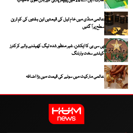
عارف ، ایل اے 28 میں پیپلز پارٹی کے بازل نقوی کامیاب
عالمی منڈی میں خام تیل کی قیمتیں تین ہفتوں کی کم ترین
سطح پر آ گئیں
پی سی بی کا ایکشن، غیر منظور شدہ لیگ کھیلنے والے کرکٹرز
کیلئے سخت وارننگ
عالمی مارکیٹ میں سونے کی قیمت میں بڑا اضافہ