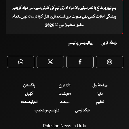
ہم نیوز پر شائع یا نشر ہونے والا مواد ادارتی ٹیم کی کاوش ہے۔ اس مواد کو بغیر
پیشگی اجازت کسی بھی صورت میں استعمال یا نقل کرنا درست نہیں۔ تمام
حقوق محفوظ ہیں © 2026
رابطہ کریں
پرائیویسی پالیسی
WhatsApp
Twitter
Facebook
Faceboo
صفحۂ اول
تازہ ترین
پاکستان
دنیا
معیشت
کھیل
تعلیم
صحت
انٹرٹینمنٹ
ٹیکنالوجی
دلچسپ و عجیب
Pakistan News in Urdu