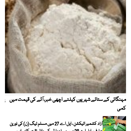
مہنگائی کے ستائے شہریوں کیلئے اچھی خبر، آٹے کی قیمت میں
پیٹ
کمی
آزاد کشمیر الیکشن ، ایل اے 27 میں مسلم لیگ (ن) کی نورین