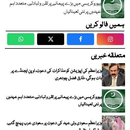
بیوروکریسی میں بڑے پیمانے پر تقرر و تبادلے، متعدد اہم
عہدوں پر نئی تعیناتیاں
ہمیں فالو کریں
WhatsApp
Twitter
Facebook
Faceboo
متعلقہ خبریں
وزیراعظم کی اپوزیشن کو مذاکرات کی دعوت، اوپن ایجنڈے پر
بات ہوگی، طارق فضل چودھری
بیوروکریسی میں بڑے پیمانے پر تقرر و تبادلے، متعدد اہم عہدوں
پر نئی تعیناتیاں
وزیراعظم سعودی ولی عہد کی دعوت پر سعودی عرب پہنچ گئے،