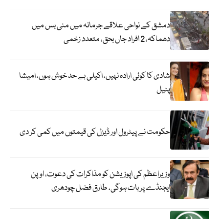
دمشق کے نواحی علاقے جرمانہ میں منی بس میں
دھماکہ، 2 افراد جاں بحق، متعدد زخمی
شادی کا کوئی ارادہ نہیں، اکیلی بے حد خوش ہوں، امیشا
پٹیل
حکومت نے پیٹرول اور ڈیزل کی قیمتوں میں کمی کر دی
وزیراعظم کی اپوزیشن کو مذاکرات کی دعوت، اوپن
ایجنڈے پر بات ہوگی، طارق فضل چودھری