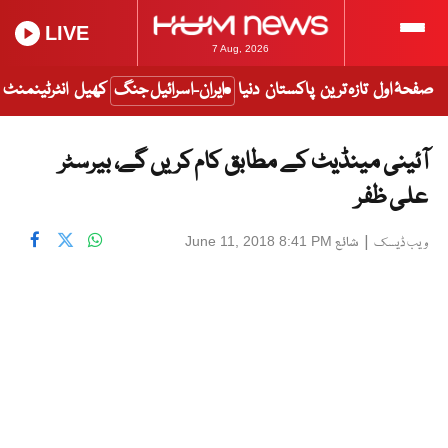
LIVE
7 Aug, 2026
صفحۂ اول
تازہ ترین
پاکستان
دنیا
ایران-اسرائیل جنگ
کھیل
انٹرٹینمنٹ
آئینی مینڈیٹ کے مطابق کام کریں گے، بیرسٹر
علی ظفر
|
شائع
June 11, 2018 8:41 PM
ویب ڈیسک