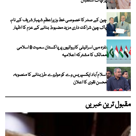
پر تپاک استقبال
چین کے صدر کا خصوصی خط وزیراعظم شہباز شریف کے نام،
پاک چین شراکت داری مزید مضبوط بنانے کے عزم کا اظہار
غزہ میں اسرائیلی کارروائیوں پر پاکستان سمیت 8 اسلامی
ممالک کا مشترکہ اعلامیہ
اسلام آباد ایکسپریس وے کو موٹروے طرز بنانے کا منصوبہ،
محسن نقوی کا اعلان
مقبول ترین خبریں