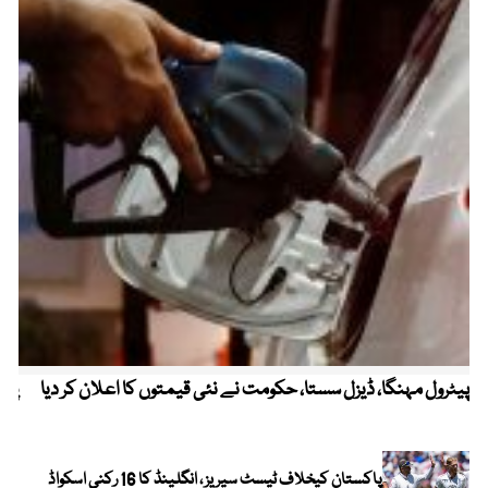
پیٹرول مہنگا، ڈیزل سستا، حکومت نے نئی قیمتوں کا اعلان کر دیا
پنج
پاکستان کیخلاف ٹیسٹ سیریز ، انگلینڈ کا 16 رکنی اسکواڈ