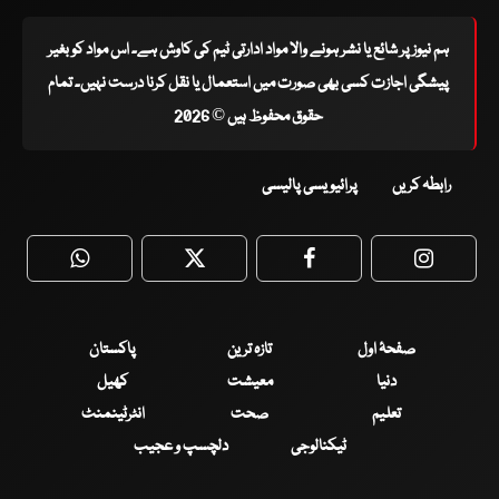
ہم نیوز پر شائع یا نشر ہونے والا مواد ادارتی ٹیم کی کاوش ہے۔ اس مواد کو بغیر
پیشگی اجازت کسی بھی صورت میں استعمال یا نقل کرنا درست نہیں۔ تمام
حقوق محفوظ ہیں © 2026
رابطہ کریں
پرائیویسی پالیسی
WhatsApp
Twitter
Facebook
Faceboo
صفحۂ اول
تازہ ترین
پاکستان
دنیا
معیشت
کھیل
تعلیم
صحت
انٹرٹینمنٹ
ٹیکنالوجی
دلچسپ و عجیب