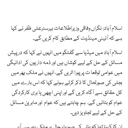
اسلام آباد: نگراں وفاقی وزیراطلاعات بیرسٹرعلی ظفر نے کہا
ہے کہ آئینی مینڈیٹ کے مطابق کام کریں گے۔
اسلام آباد میں میڈیا سے گفتگو میں انہوں نے کہا کہ درپیش
مسائل کے حل کے لیے کوشاں ہیں اور ذمہ داریوں کی ادائیگی
میں عوامی توقعا ت پر پورا اتریں گے، انہوں نے ملک بھر میں
بجلی کی صورتحال کا ذکر کرتے ہوئے کہا کہ اس بارے میں
کل حقائق سے آگاہ کریں گے اور اپنی اچھی یا بری کارکردگی
عوام کو بتائیں گے، ہم چاہتے ہیں کہ عوام اور ماہرین مسائل
کے حل کے لیے تجاویز دیں۔
ان کا کہنا تھا کہ پانی کی صورت حال پر ملک بھر سے آبی