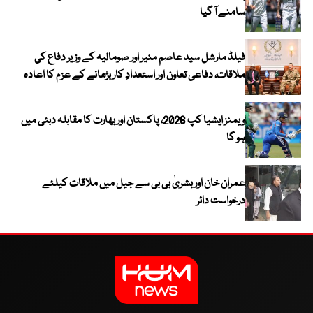
سامنے آ گیا
فیلڈ مارشل سید عاصم منیر اور صومالیہ کے وزیر دفاع کی
ملاقات، دفاعی تعاون اور استعدادِ کار بڑھانے کے عزم کا اعادہ
ویمنز ایشیا کپ 2026، پاکستان اور بھارت کا مقابلہ دبئی میں
ہو گا
عمران خان اور بشریٰ بی بی سے جیل میں ملاقات کیلئے
درخواست دائر