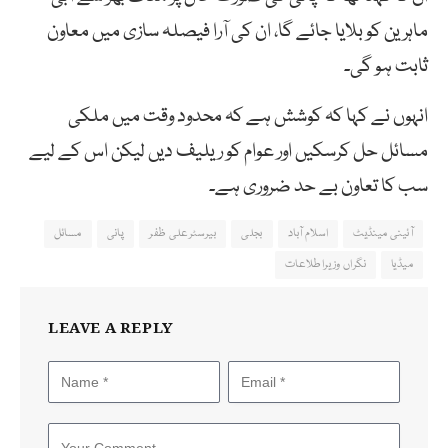
ماہرین کو بلایا جائے گا، ان کی آرا فیصلہ سازی میں معاون
ثابت ہو گی۔
انہوں نے کہا کہ کوشش ہے کہ محدود وقت میں ملکی
مسائل حل کرسکیں اور عوام کو ریلیف دیں لیکن اس کے لیے
سب کا تعاون بے حد ضروری ہے۔
آئینی مینڈیٹ
اسلام آباد
بجلی
بیرسٹرعلی ظفر
پانی
مسائل
میڈیا
نگراں وزیراطلاعات
LEAVE A REPLY