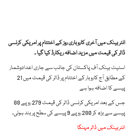
انٹر بینک میں آخری کاروباری روز کے اختتام پر امریکی کرنسی
ڈالر کی قیمت میں مزید اضافہ ریکارڈ کیا گیا ۔
اسٹیٹ بینک آف پاکستان کی جانب سے جاری اعدادوشمار
کے مطابق آج کاروبار کے اختتام پر ڈالر کی قیمت میں 21
پیسے کا اضافہ ہوا ہے
جس کے بعد امریکی کرنسی ڈالر کی قیمت 279 روپے 88
پیسے سے بڑھ کر 280 روپے 9 پیسے کی سطح پر بند ہوئی۔
انٹربینک میں ڈالر مہنگا