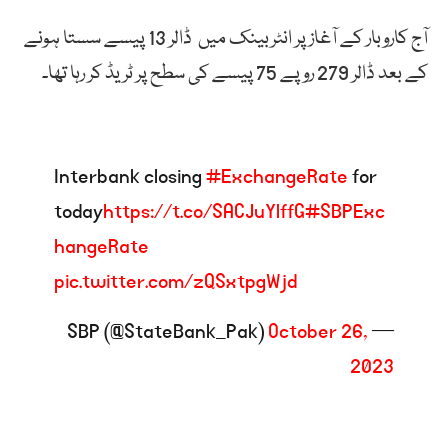
آج کاروبار کے آغاز پر انٹربینک میں ڈالر 13 پیسے سستا ہونے
کے بعد ڈالر 279 روپے 75 پیسے کی سطح پر ٹریڈ کر رہا تھا۔
Interbank closing
#ExchangeRate
for
today
https://t.co/SACJuYlffG
#SBPExc
hangeRate
pic.twitter.com/zQSxtpgWjd
October 26,
— SBP (@StateBank_Pak)
2023