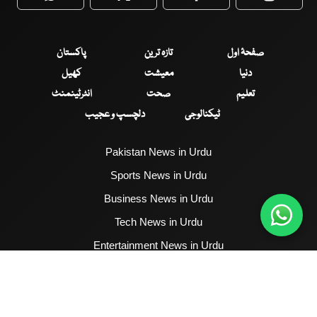
WhatsApp
Twitter
Facebook
Faceboo
صفحۂ اول
تازہ ترین
پاکستان
دنیا
معیشت
کھیل
تعلیم
صحت
انٹرٹینمنٹ
ٹیکنالوجی
دلچسپ و عجیب
Pakistan News in Urdu
Sports News in Urdu
Business News in Urdu
Tech News in Urdu
Entertainment News in Urdu
Health News in Urdu
Hum News English