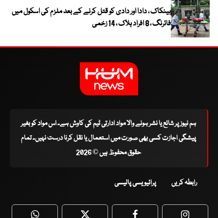
بینکاک ، دادا اور دادی کو قتل کرنے کے بعد ملزم کی اسکول میں
فائرنگ ، 8 افراد ہلاک ، 14 زخمی
ہم نیوز پر شائع یا نشر ہونے والا مواد ادارتی ٹیم کی کاوش ہے۔ اس مواد کو بغیر
پیشگی اجازت کسی بھی صورت میں استعمال یا نقل کرنا درست نہیں۔ تمام
حقوق محفوظ ہیں © 2026
رابطہ کریں
پرائیویسی پالیسی