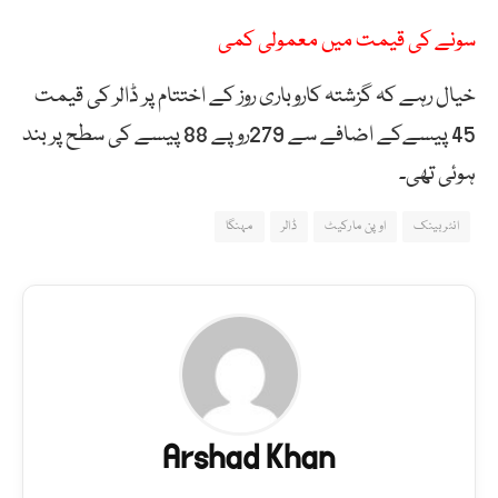
سونے کی قیمت میں معمولی کمی
خیال رہے کہ گزشتہ کاروباری روز کے اختتام پر ڈالر کی قیمت
45 پیسےکے اضافے سے 279روپے 88 پیسے کی سطح پر بند
ہوئی تھی۔
انٹر بینک
اوپن مارکیٹ
ڈالر
مہنگا
Arshad Khan