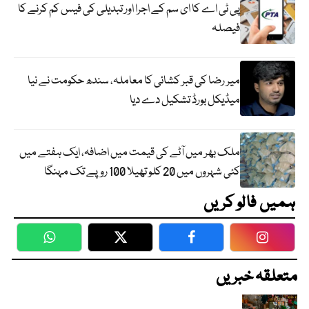
پی ٹی اے کا ای سم کے اجرا اور تبدیلی کی فیس کم کرنے کا
فیصلہ
میر رضا کی قبر کشائی کا معاملہ، سندھ حکومت نے نیا
میڈیکل بورڈ تشکیل دے دیا
ملک بھر میں آٹے کی قیمت میں اضافہ، ایک ہفتے میں
کئی شہروں میں 20 کلو تھیلا 100 روپے تک مہنگا
ہمیں فالو کریں
WhatsApp
Twitter
Facebook
Faceboo
متعلقہ خبریں