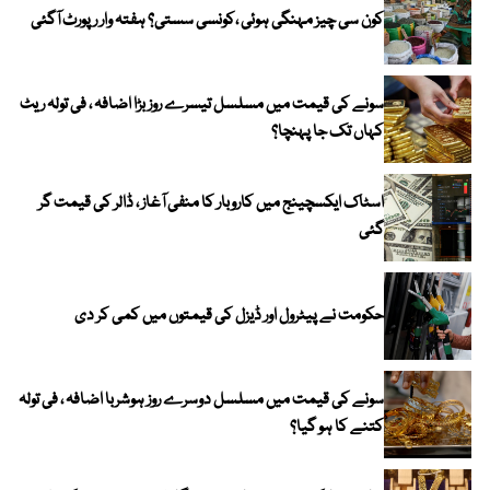
کون سی چیز مہنگی ہوئی ،کونسی سستی؟ ہفتہ وار رپورٹ آگئی
سونے کی قیمت میں مسلسل تیسرے روز بڑا اضافہ ، فی تولہ ریٹ
کہاں تک جا پہنچا؟
اسٹاک ایکسچینج میں کاروبار کا منفی آغاز ، ڈالر کی قیمت گر
گئی
حکومت نے پیٹرول اور ڈیزل کی قیمتوں میں کمی کر دی
سونے کی قیمت میں مسلسل دوسرے روز ہوشربا اضافہ ، فی تولہ
کتنے کا ہو گیا؟