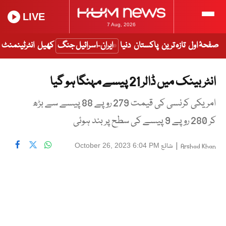
LIVE
7 Aug, 2026
صفحۂ اول
تازہ ترین
پاکستان
دنیا
ایران-اسرائیل جنگ
کھیل
انٹرٹینمنٹ
انٹر بینک میں ڈالر 21 پیسے مہنگا ہو گیا
امریکی کرنسی کی قیمت 279 روپے 88 پیسے سے بڑھ
کر 280 روپے 9 پیسے کی سطح پر بند ہوئی
|
شائع
October 26, 2023 6:04 PM
Arshad Khan