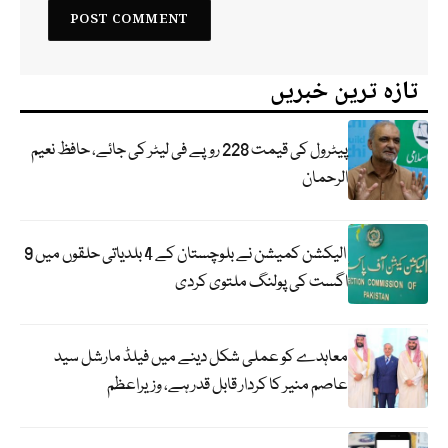
تازہ ترین خبریں
پیٹرول کی قیمت 228 روپے فی لیٹر کی جائے، حافظ نعیم
الرحمان
الیکشن کمیشن نے بلوچستان کے 4 بلدیاتی حلقوں میں 9
اگست کی پولنگ ملتوی کردی
معاہدے کو عملی شکل دینے میں فیلڈ مارشل سید
عاصم منیر کا کردار قابل قدر ہے، وزیراعظم