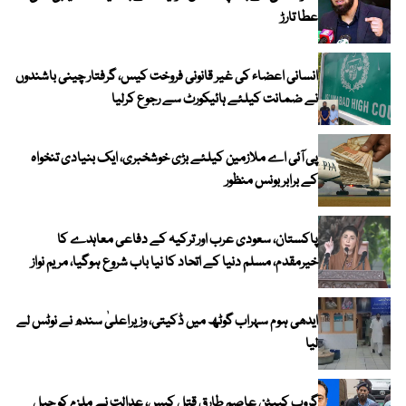
عطا تارڑ
انسانی اعضاء کی غیر قانونی فروخت کیس، گرفتار چینی باشندوں
نے ضمانت کیلئے ہائیکورٹ سے رجوع کرلیا
پی آئی اے ملازمین کیلئے بڑی خوشخبری، ایک بنیادی تنخواہ
کے برابر بونس منظور
پاکستان، سعودی عرب اور ترکیہ کے دفاعی معاہدے کا
خیرمقدم، مسلم دنیا کے اتحاد کا نیا باب شروع ہوگیا، مریم نواز
ایدھی ہوم سہراب گوٹھ میں ڈکیتی، وزیراعلیٰ سندھ نے نوٹس لے
لیا
گروپ کیپٹن عاصم طارق قتل کیس، عدالت نے ملزم کو جیل