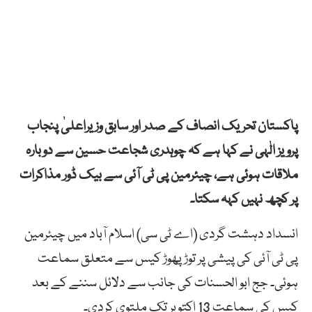
پاکستان تحریک انصاف کے صدر اور سابق وزیراعلیٰ پنجاب
پرویز الٰہی نے کہا ہے کہ چوہدری شجاعت حسین سے دوبارہ
ملاقات ہوئی ہے، چیئرمین پی ٹی آئی سے بیک ڈور مذاکرات
پر کچھ نہیں کہہ سکتا۔
انسداد دہشت گردی (اے ٹی سی) اسلام آباد میں چیئرمین
پی ٹی آئی کی پیشی پر توڑ پھوڑ کیس سے متعلق سماعت
ہوئی۔ جج ابو الحسنات کی جانب سے دلائل سننے کے بعد
کیس کی سماعت 13 اکتوبر تک ملتوی کردی۔