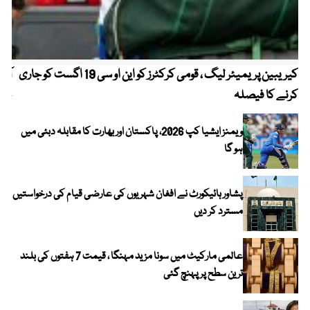
کیریبین پریمیئر لیگ ، قومی کرکٹرز کو این او سی 19 اگست کو جاری
آز
کرنے کا فیصلہ
چھی
ویمنز ایشیا کپ 2026، پاکستان اور بھارت کا مقابلہ دبئی میں
ہو گا
پشاور ہائیکورٹ نے افغان شہریوں کی عارضی قیام کی درخواستیں
مسترد کر دیں
عالمی مارکیٹ میں سونا مزید مہنگا ، قیمت 7 ہفتوں کی بلند
ترین سطح پر پہنچ گئی