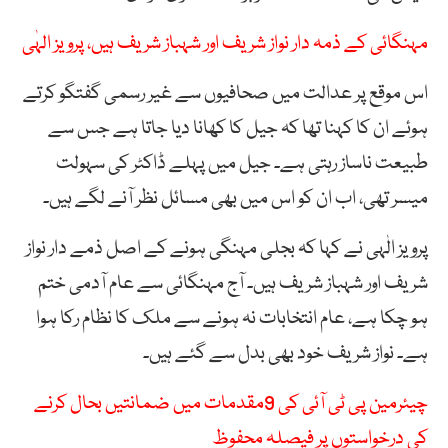
مہنگائی کے ذمہ دار نواز شریف اور شہباز شریف ہیں، پرویز الہٰی
اس موقع پر عدالت میں صحافیوں سے غیر رسمی گفتگو کرتے
ہوئے ان کا کہنا تھا کہ جیل کا کھانا دیا جاتا ہے جس سے
طبیعت ناساز رہتی ہے۔ جیل میں پہلے ڈاکٹر کی سہولت
میسر تھی، اب ان کو اس میں بھی مسائل نظر آنے لگے ہیں۔
پرویز الٰہی نے کہا کہ بجلی مہنگی ہونے کے اصل ذمے دار نواز
شریف اور شہباز شریف ہیں۔ آج مہنگائی سے عام آدمی ختم
ہو چکا ہے، عام انتخابات نہ ہونے سے ملک کا نظام رکا ہوا
ہے۔ نواز شریف خود بھی بدل سے گئے ہیں۔
چیئرمین پی ٹی آئی کی 9مقدمات میں ضمانتیں بحال کرنے
کی درخواستوں پر فیصلہ محفوظ