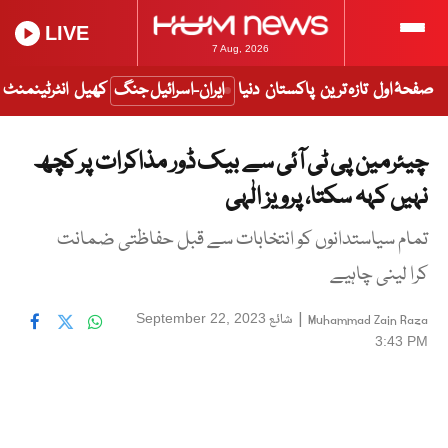
LIVE
7 Aug, 2026
صفحۂ اول
تازہ ترین
پاکستان
دنیا
ایران-اسرائیل جنگ
کھیل
انٹرٹینمنٹ
چیئرمین پی ٹی آئی سے بیک ڈور مذاکرات پر کچھ
نہیں کہہ سکتا، پرویز الٰہی
تمام سیاستدانوں کو انتخابات سے قبل حفاظتی ضمانت
کرا لینی چاہیے
|
شائع
September 22, 2023
Muhammad Zain Raza
3:43 PM