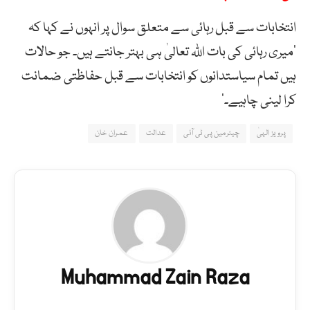
انتخابات سے قبل رہائی سے متعلق سوال پر انہوں نے کہا کہ
‘میری رہائی کی بات اللّٰہ تعالیٰ ہی بہتر جانتے ہیں۔ جو حالات
ہیں تمام سیاستدانوں کو انتخابات سے قبل حفاظتی ضمانت
کرا لینی چاہیے۔’
پرویز الہیٰ
چیئرمین پی ٹی آئی
عدالت
عمران خان
Muhammad Zain Raza