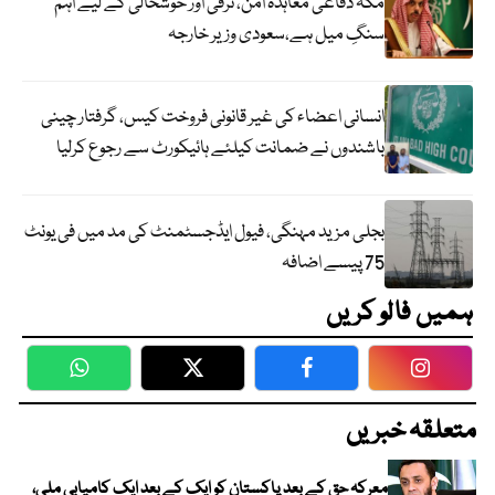
مکہ دفاعی معاہدہ امن، ترقی اور خوشحالی کے لیے اہم
سنگِ میل ہے،سعودی وزیر خارجہ
انسانی اعضاء کی غیر قانونی فروخت کیس، گرفتار چینی
باشندوں نے ضمانت کیلئے ہائیکورٹ سے رجوع کرلیا
بجلی مزید مہنگی، فیول ایڈجسٹمنٹ کی مد میں فی یونٹ
75 پیسے اضافہ
ہمیں فالو کریں
WhatsApp
Twitter
Facebook
Faceboo
متعلقہ خبریں
معرکہ حق کے بعد پاکستان کو ایک کے بعد ایک کامیابی ملی،