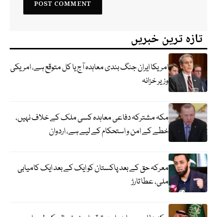
تازہ ترین خبریں
امریکا ایران جنگ بندی معاہدہ آج یا کل متوقع ہے، امریکی
وزیر خزانہ
مکہ مشترکہ دفاعی معاہدہ کسی ملک کے خلاف نہیں،
خطے کے امن و استحکام کے لیے ہے، اردوان
معرکہ حق کے بعد پاکستان کو ایک کے بعد ایک کامیابی
ملی، عطا تارڑ