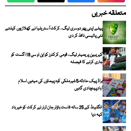
WhatsApp
Twitter
Facebook
Faceboo
متعلقہ خبریں
پہلے اپنی پھر دوسری لیگ ، کرکٹ آسٹریلیا نے کھلاڑیوں کیلئے
نئی پالیسی نافذ کر دی
کیریبین پریمیئر لیگ ، قومی کرکٹرز کو این او سی 19 اگست کو
جاری کرنے کا فیصلہ
براڈ پیک حادثہ،5غیرملکی کوہ پیماؤں کی میتیں اسلام
آبادپہنچادی گئیں
انگلینڈ کے 25 سالہ فاسٹ باؤلر جان ٹرنر نے کرکٹ کو خیر باد
کہہ دیا