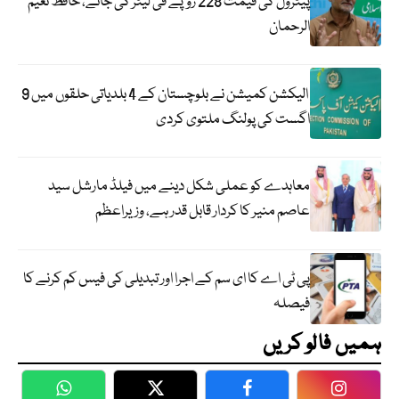
پیٹرول کی قیمت 228 روپے فی لیٹر کی جائے، حافظ نعیم
الرحمان
الیکشن کمیشن نے بلوچستان کے 4 بلدیاتی حلقوں میں 9
اگست کی پولنگ ملتوی کردی
معاہدے کو عملی شکل دینے میں فیلڈ مارشل سید
عاصم منیر کا کردار قابل قدر ہے، وزیراعظم
پی ٹی اے کا ای سم کے اجرا اور تبدیلی کی فیس کم کرنے کا
فیصلہ
ہمیں فالو کریں