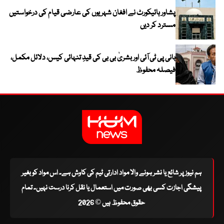
پشاور ہائیکورٹ نے افغان شہریوں کی عارضی قیام کی درخواستیں
مسترد کر دیں
بانی پی ٹی آئی اور بشریٰ بی بی کی قیدِ تنہائی کیس، دلائل مکمل،
فیصلہ محفوظ
ہم نیوز پر شائع یا نشر ہونے والا مواد ادارتی ٹیم کی کاوش ہے۔ اس مواد کو بغیر
پیشگی اجازت کسی بھی صورت میں استعمال یا نقل کرنا درست نہیں۔ تمام
حقوق محفوظ ہیں © 2026