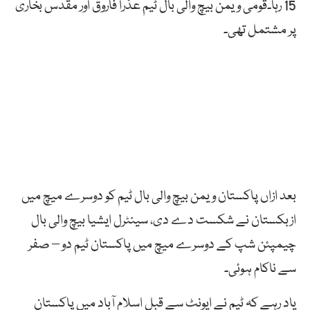
15 رہا۔قومی ویمن بیچ والی بال ٹیم عذرا فاروق اور مقدس بخاری
پر مشتمل تھی۔
بعد ازاں پاکستان ویمن بیچ والی بال ٹیم کو دوسرے میچ میں
ازبکستان نے شکست دے دی، سینٹرل ایشیا بیچ والی بال
چیمپئن شپ کے دوسرے میچ میں پاکستان ٹیم دو – صفر
سے ناکام ہوئی۔
یاد رہے کہ ٹیم نے ایونٹ سے قبل اسلام آباد میں پاکستان