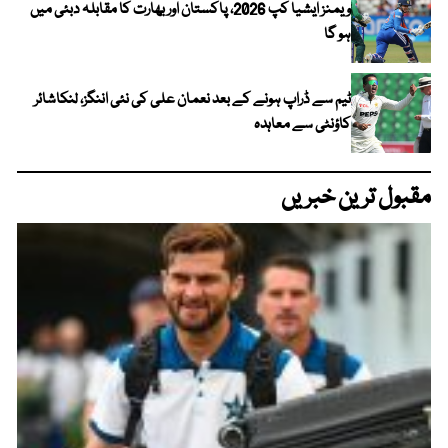
ویمنز ایشیا کپ 2026، پاکستان اور بھارت کا مقابلہ دبئی میں
ہو گا
ٹیم سے ڈراپ ہونے کے بعد نعمان علی کی نئی اننگز، لنکاشائر
کاؤنٹی سے معاہدہ
مقبول ترین خبریں