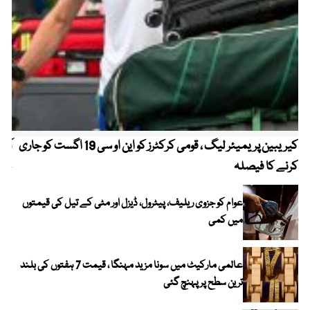
کیریبین پریمیئر لیگ ، قومی کرکٹرز کو این او سی 19 اگست کو جاری
آز
کرنے کا فیصلہ
چھی
عوام کو جزوی ریلیف، پیٹرول، ڈیزل اور مٹی کے تیل کی قیمتوں
میں کمی
عالمی مارکیٹ میں سونا مزید مہنگا ، قیمت 7 ہفتوں کی بلند
ترین سطح پر پہنچ گئی