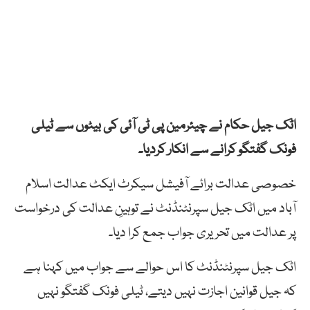
اٹک جیل حکام نے چیئرمین پی ٹی آئی کی بیٹوں سے ٹیلی
فونک گفتگو کرانے سے انکار کردیا۔
خصوصی عدالت برائے آفیشل سیکرٹ ایکٹ عدالت اسلام
آباد میں اٹک جیل سپرنٹنڈنٹ نے توہینِ عدالت کی درخواست
پر عدالت میں تحریری جواب جمع کرا دیا۔
اٹک جیل سپرنٹنڈنٹ کا اس حوالے سے جواب میں کہنا ہے
کہ جیل قوانین اجازت نہیں دیتے، ٹیلی فونک گفتگو نہیں