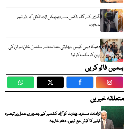
گاڑی کے گلَو باکس سے دیوہیکل اژدہا نکل آیا، ڈرائیور
خوفزدہ
دھوکا دہی کیس ، بھارتی عدالت نے سلمان خان اور ان کی
بہن کو طلب کر لیا
ہمیں فالو کریں
WhatsApp
Twitter
Facebook
Faceboo
متعلقہ خبریں
الزامات مسترد ، بھارت کو آزاد کشمیر کے جمہوری عمل پر تبصرہ
کرنے کا کوئی حق نہیں ، دفتر خارجہ