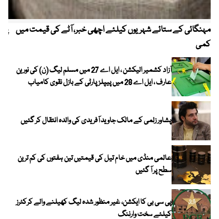
مہنگائی کے ستائے شہریوں کیلئے اچھی خبر، آٹے کی قیمت میں
پیٹ
کمی
آزاد کشمیر الیکشن ، ایل اے 27 میں مسلم لیگ (ن) کی نورین
عارف ، ایل اے 28 میں پیپلز پارٹی کے بازل نقوی کامیاب
پشاور زلمی کے مالک جاوید آفریدی کی والدہ انتقال کر گئیں
عالمی منڈی میں خام تیل کی قیمتیں تین ہفتوں کی کم ترین
سطح پر آ گئیں
پی سی بی کا ایکشن، غیر منظور شدہ لیگ کھیلنے والے کرکٹرز
کیلئے سخت وارننگ