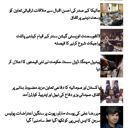
جائیکا کے صدر کی احسن اقبال سے ملاقات، ترقیاتی تعاون کو
وسعت دینے پر اتفاق
لاانفورسمنٹ انویسٹی گیشن سنٹر کے قیام کیلئے پائلٹ
پراجیکٹ شروع کرنے کا فیصلہ
پیٹرول مہنگا، ڈیزل سستا، حکومت نے نئی قیمتوں کا اعلان کر
دیا
پاکستان اور صومالیہ کا دفاعی تعاون مزید مضبوط بنانے پر
اتفاق، صومالی وزیر دفاع کی نیول اور ایئرہیڈ کوارٹرز آمد
میر رضا علی کی پوسٹ مارٹم رپورٹ پر سنگین اعتراضات، پولیس
سرجن کا ایس ایس پی کو لکھا گیا خط سامنے آ گیا