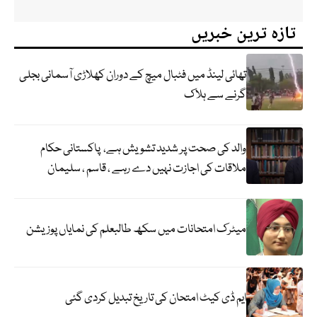
تازہ ترین خبریں
تھائی لینڈ میں فٹبال میچ کے دوران کھلاڑی آسمانی بجلی
گرنے سے ہلاک
والد کی صحت پر شدید تشویش ہے، پاکستانی حکام
ملاقات کی اجازت نہیں دے رہے ، قاسم ، سلیمان
میٹرک امتحانات میں سکھ طالبعلم کی نمایاں پوزیشن
ایم ڈی کیٹ امتحان کی تاریخ تبدیل کردی گئی