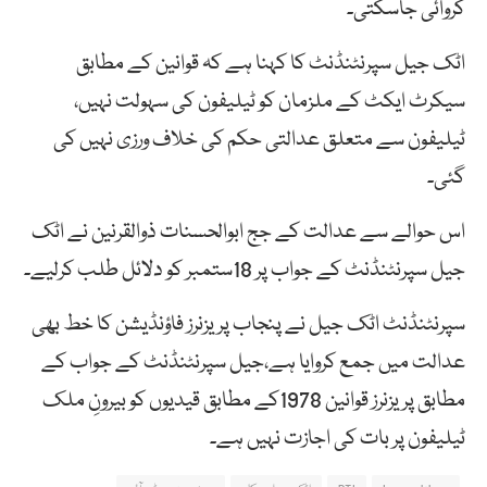
کروائی جاسکتی۔
اٹک جیل سپرنٹنڈنٹ کا کہنا ہے کہ قوانین کے مطابق
سیکرٹ ایکٹ کے ملزمان کو ٹیلیفون کی سہولت نہیں،
ٹیلیفون سے متعلق عدالتی حکم کی خلاف ورزی نہیں کی
گئی۔
اس حوالے سے عدالت کے جج ابوالحسنات ذوالقرنین نے اٹک
جیل سپرنٹنڈنٹ کے جواب پر 18ستمبر کو دلائل طلب کرلیے۔
سپرنٹنڈنٹ اٹک جیل نے پنجاب پریزنرز فاؤنڈیشن کا خط بھی
عدالت میں جمع کروایا ہے،جیل سپرنٹنڈنٹ کے جواب کے
مطابق پریزنرز قوانین 1978کے مطابق قیدیوں کو بیرونِ ملک
ٹیلیفون پر بات کی اجازت نہیں ہے۔