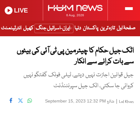
LIVE
6 Aug, 2026
صفحۂ اول
تازہ ترین
پاکستان
دنیا
ایران-اسرائیل جنگ
کھیل
انٹرٹینمنٹ
اٹک جیل حکام کا چیئرمین پی ٹی آئی کی بیٹوں
سے بات کرانے سے انکار
جیل قوانین اجازت نہیں دیتے، ٹیلی فونک گفتگو نہیں
کروائی جا سکتی، اٹک جیل سپرنٹنڈنٹ
|
شائع
September 15, 2023 12:32 PM
Lal Khan