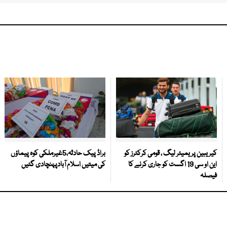
کیریبین پریمیئر لیگ ، قومی کرکٹرز کو
براڈ پیک حادثہ،5غیرملکی کوہ پیماؤں
این او سی 19 اگست کو جاری کرنے کا
کی میتیں اسلام آبادپہنچادی گئیں
فیصلہ