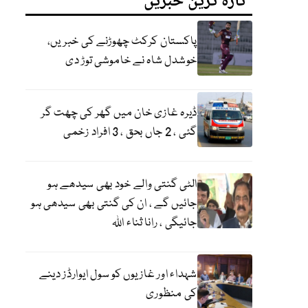
تازہ ترین خبریں
پاکستان کرکٹ چھوڑنے کی خبریں،
خوشدل شاہ نے خاموشی توڑ دی
ڈیرہ غازی خان میں گھر کی چھت گر
گئی ، 2 جاں بحق ، 3 افراد زخمی
الٹی گنتی والے خود بھی سیدھے ہو
جائیں گے ، ان کی گنتی بھی سیدھی ہو
جائیگی ، رانا ثناء اللہ
شہداء اور غازیوں کو سول ایوارڈز دینے
کی منظوری