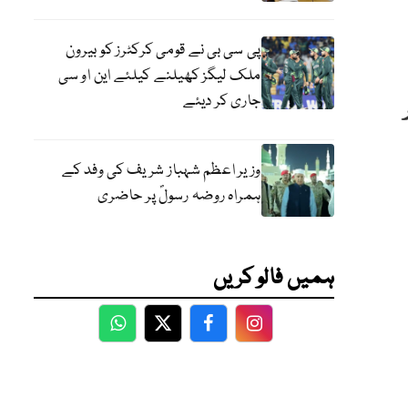
پی سی بی نے قومی کرکٹرز کو بیرون
ملک لیگز کھیلنے کیلئے این او سی
جاری کر دیئے
وزیر اعظم شہباز شریف کی وفد کے
ہمراہ روضہ رسولؐ پر حاضری
ہمیں فالو کریں
WhatsApp
Twitter
Facebook
Facebook