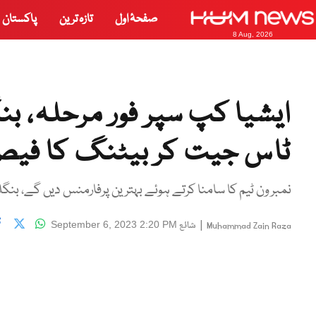
صفحۂ اول
تازہ ترین
پاکستان
8 Aug, 2026
ایشیا کپ سپر فور مرحلہ، ب
ٹاس جیت کر بیٹنگ کا فیص
نمبر ون ٹیم کا سامنا کرتے ہوئے بہترین پرفارمنس دیں گے، بنگ
|
شائع
September 6, 2023 2:20 PM
Muhammad Zain Raza