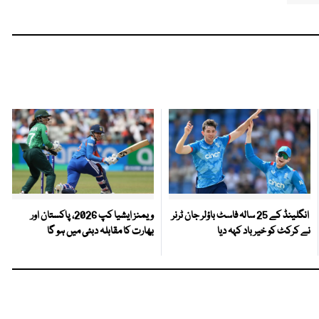
انگلینڈ کے 25 سالہ فاسٹ باؤلر جان ٹرنر
ویمنز ایشیا کپ 2026، پاکستان اور
نے کرکٹ کو خیر باد کہہ دیا
بھارت کا مقابلہ دبئی میں ہو گا