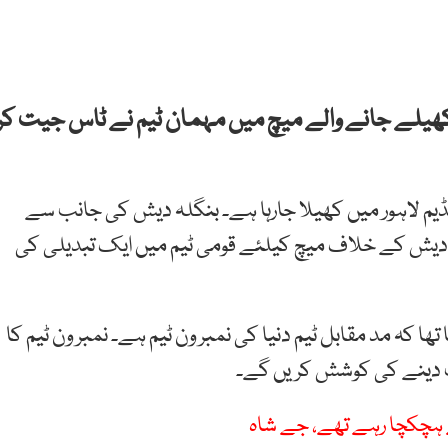
 کھیلے جانے والے میچ میں مہمان ٹیم نے ٹاس جیت کر
یڈیم لاہور میں کھیلا جارہا ہے۔ بنگلہ دیش کی جانب سے
ادیش کے خلاف میچ کیلئے قومی ٹیم میں ایک تبدیلی کی
 کہ مد مقابل ٹیم دنیا کی نمبر ون ٹیم ہے۔ نمبر ون ٹیم کا
گٹ دینے کی کوشش کریں گے۔
ے ہچکچا رہے تھے، جے شاہ