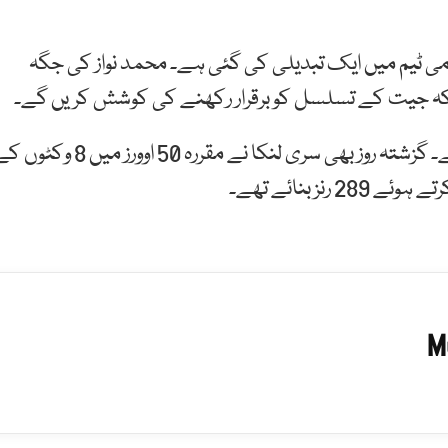
می ٹیم میں ایک تبدیلی کی گئی ہے۔ محمد نواز کی جگہ
ا کہ جیت کے تسلسل کو برقرار رکھنے کی کوشش کریں گے۔
خیال رہے کہ لاہور کی پچ بیٹنگ کیلئے بہترین رہی ہے۔ گزشتہ روز بھی سری لنکا نے مقررہ 50 اوورز میں 8 و
M