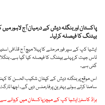
پاکستان اور بنگلہ دیش کے درمیان آج لاہور میں
بیٹنگ کا فیصلہ کرلیا۔
ایشیا کپ کے سپر فور مرحلے کا پہلا میچ آج قذافی اسٹ
ٹاس جیت کر پہلے بیٹنگ کا فیصلہ کیا گیا ہے۔ بنگل
گئی ہے۔
اس موقع پر بنگلہ دیش کے کپتان شکیب الحسن کا کہنا تھا
سامنا کرتے ہوئے بہترین پرفارمنس دیں گے۔ اچھا ٹار
براڈ کاسٹرز ایشیا کپ کے میچز پاکستان میں کروانے س