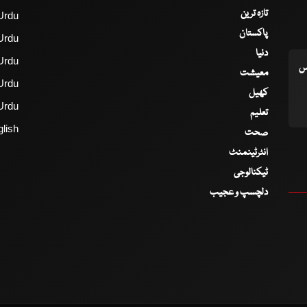
تازہ ترین
Urdu
پاکستان
Urdu
دنیا
Urdu
اس
معیشت
Urdu
کھیل
Urdu
تعلیم
lish
صحت
انٹرٹینمنٹ
ٹیکنالوجی
دلچسپ و عجیب