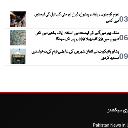
عوام کو جزوی ریلیف، پیٹرول، ڈیزل اور مٹی کے تیل کی قیمتوں
0
میں کمی
ملک بھر میں آٹے کی قیمت میں اضافہ، ایک ہفتے میں کئی
0
شہروں میں 20 کلو تھیلا 100 روپے تک مہنگا
پشاور ہائیکورٹ نے افغان شہریوں کی عارضی قیام کی درخواستیں
0
مسترد کر دیں
یزی سیکشنز
Pakistan News in 