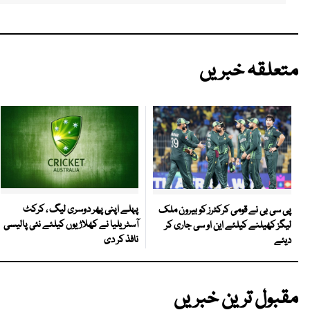
متعلقہ خبریں
پہلے اپنی پھر دوسری لیگ ، کرکٹ
پی سی بی نے قومی کرکٹرز کو بیرون ملک
آسٹریلیا نے کھلاڑیوں کیلئے نئی پالیسی
لیگز کھیلنے کیلئے این او سی جاری کر
نافذ کر دی
دیئے
مقبول ترین خبریں