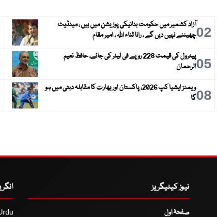
آزاد کشمیر میں حکومت بنانیکی پوزیشن میں ہیں ، مینڈیٹ
3
02
چھیننے نہیں دیں گے ، رانا ثناء اللہ ، امیر مقام
پیٹرول کی قیمت 228 روپے فی لیٹر کی جائے، حافظ نعیم
6
05
الرحمان
ویمنز ایشیا کپ 2026، پاکستان اور بھارت کا مقابلہ دبئی میں ہو
9
08
گا
نیوز کیٹیگریز
انگر
صفحۂ اول
Urdu