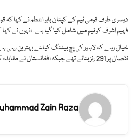
دوسری طرف قومی ٹیم کے کپتان بابر اعظم نے کہا کہ قو
فہیم اشرف کو ٹیم میں شامل کیا گیا ہے۔ انہوں نے کہ
نقصان پر 291 رنز بنائے تھے جبکہ افغانستان نے مقابلہ کرتے ہوئے 289 رنز بنائے تھے۔
uhammad Zain Raza