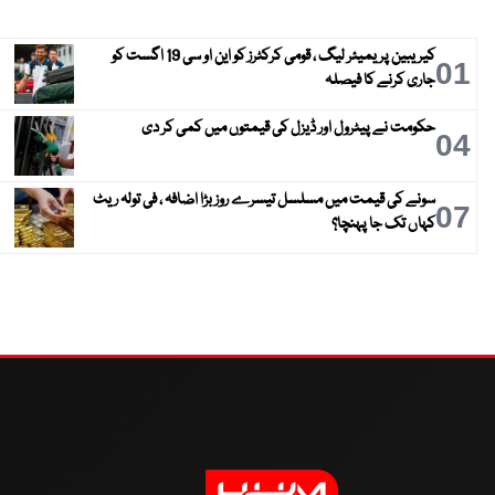
کیریبین پریمیئر لیگ ، قومی کرکٹرز کو این او سی 19 اگست کو
01
جاری کرنے کا فیصلہ
حکومت نے پیٹرول اور ڈیزل کی قیمتوں میں کمی کر دی
04
سونے کی قیمت میں مسلسل تیسرے روز بڑا اضافہ ، فی تولہ ریٹ
07
کہاں تک جا پہنچا؟