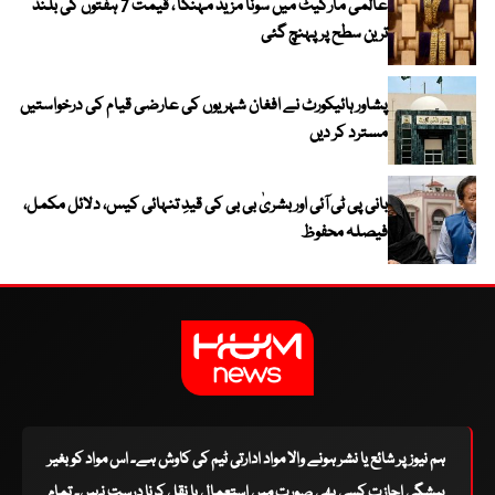
عالمی مارکیٹ میں سونا مزید مہنگا ، قیمت 7 ہفتوں کی بلند
ترین سطح پر پہنچ گئی
پشاور ہائیکورٹ نے افغان شہریوں کی عارضی قیام کی درخواستیں
مسترد کر دیں
بانی پی ٹی آئی اور بشریٰ بی بی کی قیدِ تنہائی کیس، دلائل مکمل،
فیصلہ محفوظ
ہم نیوز پر شائع یا نشر ہونے والا مواد ادارتی ٹیم کی کاوش ہے۔ اس مواد کو بغیر
پیشگی اجازت کسی بھی صورت میں استعمال یا نقل کرنا درست نہیں۔ تمام