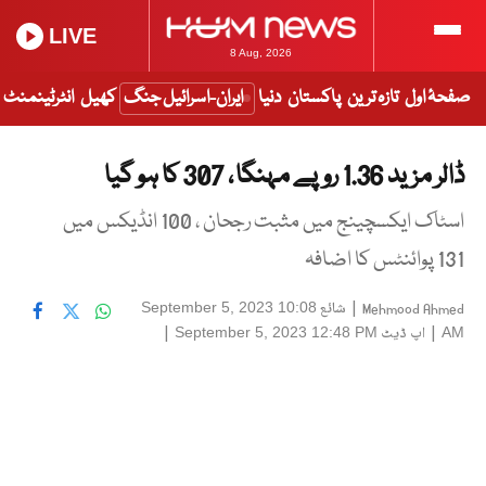
LIVE
8 Aug, 2026
صفحۂ اول
تازہ ترین
پاکستان
دنیا
ایران-اسرائیل جنگ
کھیل
انٹرٹینمنٹ
ڈالر مزید 1.36 روپے مہنگا ، 307 کا ہو گیا
اسٹاک ایکسچینج میں مثبت رجحان ، 100 انڈیکس میں
131 پوائنٹس کا اضافہ
|
شائع
September 5, 2023 10:08
Mehmood Ahmed
|
اپ ڈیٹ
|
September 5, 2023 12:48 PM
AM