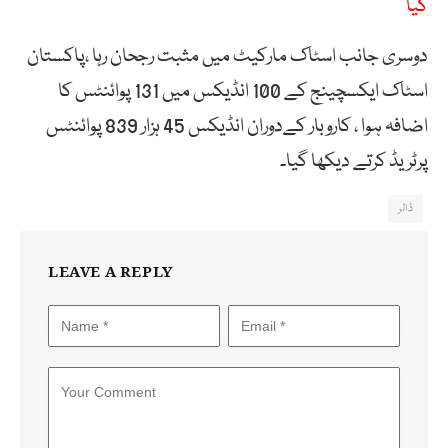
گیا
دوسری جانب اسٹاک مارکیٹ میں مثبت رجحان رہا ،پاکستان
اسٹاک ایکسچینج کے 100 انڈیکس میں 131 پوائنٹس کا
اضافہ ہوا ، کاروبار کےدوران انڈیکس 45 ہزار 839 پوائنٹس
پرٹریڈ کرتے دیکھا گیا۔
ڈالر
LEAVE A REPLY