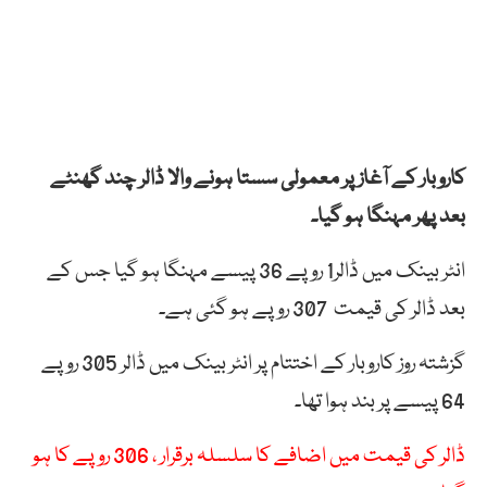
کاروبار کے آغاز پر معمولی سستا ہونے والا ڈالر چند گھنٹے
بعد پھر مہنگا ہو گیا۔
انٹر بینک میں ڈالر1 روپے 36 پیسے مہنگا ہو گیا جس کے
بعد ڈالر کی قیمت 307 روپے ہو گئی ہے۔
گزشتہ روز کاروبار کے اختتام پر انٹر بینک میں ڈالر 305 روپے
64 پیسے پر بند ہوا تھا۔
ڈالر کی قیمت میں اضافے کا سلسلہ برقرار ، 306 روپے کا ہو