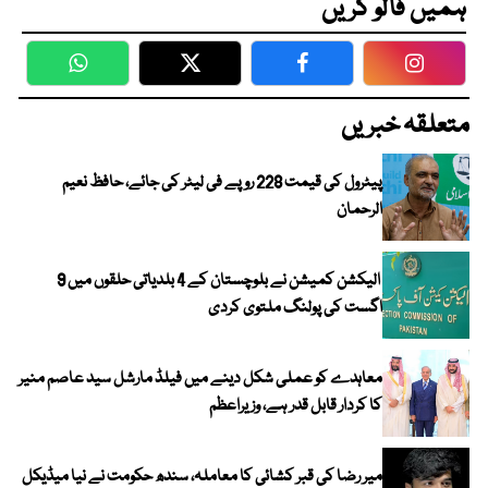
ہمیں فالو کریں
WhatsApp
Twitter
Facebook
Faceboo
متعلقہ خبریں
پیٹرول کی قیمت 228 روپے فی لیٹر کی جائے، حافظ نعیم
الرحمان
الیکشن کمیشن نے بلوچستان کے 4 بلدیاتی حلقوں میں 9
اگست کی پولنگ ملتوی کردی
معاہدے کو عملی شکل دینے میں فیلڈ مارشل سید عاصم منیر
کا کردار قابل قدر ہے، وزیراعظم
میر رضا کی قبر کشائی کا معاملہ، سندھ حکومت نے نیا میڈیکل