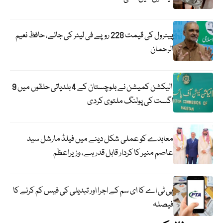
پیٹرول کی قیمت 228 روپے فی لیٹر کی جائے، حافظ نعیم
الرحمان
الیکشن کمیشن نے بلوچستان کے 4 بلدیاتی حلقوں میں 9
اگست کی پولنگ ملتوی کردی
معاہدے کو عملی شکل دینے میں فیلڈ مارشل سید
عاصم منیر کا کردار قابل قدر ہے، وزیراعظم
پی ٹی اے کا ای سم کے اجرا اور تبدیلی کی فیس کم کرنے کا
فیصلہ