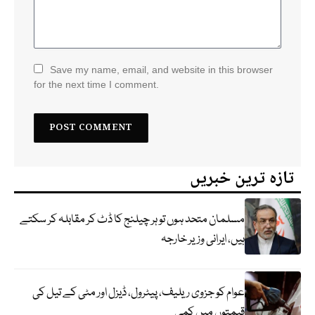
Save my name, email, and website in this browser
for the next time I comment.
تازہ ترین خبریں
مسلمان متحد ہوں تو ہر چیلنج کا ڈٹ کر مقابلہ کر سکتے
ہیں، ایرانی وزیر خارجہ
عوام کو جزوی ریلیف، پیٹرول، ڈیزل اور مٹی کے تیل کی
قیمتوں میں کمی