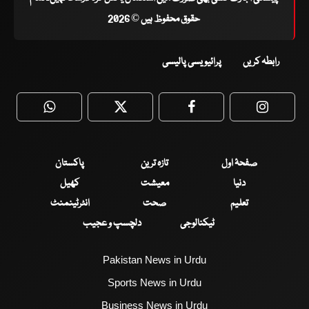
حقوق محفوظ ہیں © 2026
رابطہ کریں
پرائیویسی پالیسی
WhatsApp
Twitter
Facebook
Faceboo
صفحۂ اول
تازہ ترین
پاکستان
دنیا
معیشت
کھیل
تعلیم
صحت
انٹرٹینمنٹ
ٹیکنالوجی
دلچسپ و عجیب
Pakistan News in Urdu
Sports News in Urdu
Business News in Urdu