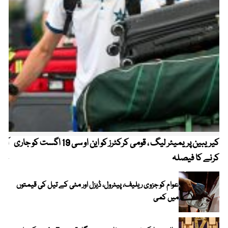
کیریبین پریمیئر لیگ ، قومی کرکٹرز کو این او سی 19 اگست کو جاری
آز
کرنے کا فیصلہ
چھی
عوام کو جزوی ریلیف، پیٹرول، ڈیزل اور مٹی کے تیل کی قیمتوں
میں کمی