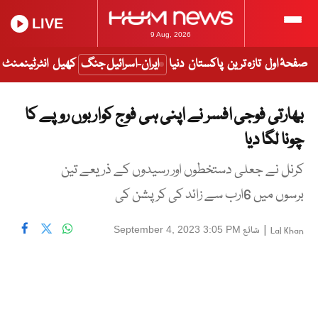
LIVE
9 Aug, 2026
صفحۂ اول
تازہ ترین
پاکستان
دنیا
ایران-اسرائیل جنگ
کھیل
انٹرٹینمنٹ
بھارتی فوجی افسر نے اپنی ہی فوج کواربوں روپے کا
چونا لگا دیا
کرنل نے جعلی دستخطوں اور رسیدوں کے ذریعے تین
برسوں میں 6ارب سے زائد کی کرپشن کی
|
شائع
September 4, 2023 3:05 PM
Lal Khan