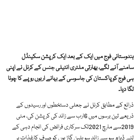
ہندوستانی فوج میں ایک کے بعد ایک کرپشن سکینڈل
سامنے آنے لگے، بھارتی ملٹری انٹیلی جنس کے کرنل نے اپنی
ہی فوج کو پاکستان کی جاسوسی کے بہانے اربوں روپے کا چونا
لگا دیا۔
ذرائع کے مطابق کرنل نے جعلی دستخطوں اور رسیدوں کے
ذریعے تین برسوں میں 6ارب سے زائد کی کرپشن کی، مئی
2019سے مارچ 2021تک سرکاری فرائض کی انجام دہی کے
لئے ڈیڑھ سو سے زائد سویلین گاڑیوں کو صرف کاغذات پر