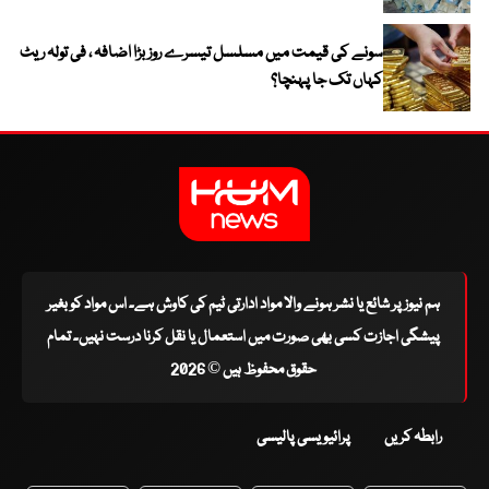
سونے کی قیمت میں مسلسل تیسرے روز بڑا اضافہ ، فی تولہ ریٹ
کہاں تک جا پہنچا؟
ہم نیوز پر شائع یا نشر ہونے والا مواد ادارتی ٹیم کی کاوش ہے۔ اس مواد کو بغیر
پیشگی اجازت کسی بھی صورت میں استعمال یا نقل کرنا درست نہیں۔ تمام
حقوق محفوظ ہیں © 2026
رابطہ کریں
پرائیویسی پالیسی