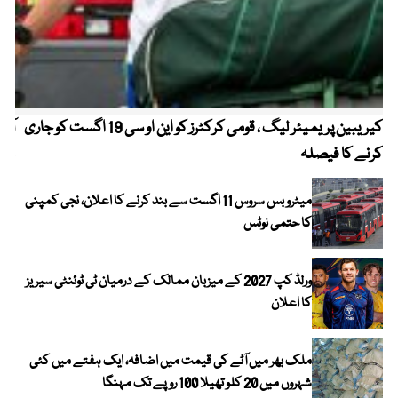
کیریبین پریمیئر لیگ ، قومی کرکٹرز کو این او سی 19 اگست کو جاری
آز
کرنے کا فیصلہ
چھی
میٹرو بس سروس 11 اگست سے بند کرنے کا اعلان، نجی کمپنی
کا حتمی نوٹس
ورلڈ کپ 2027 کے میزبان ممالک کے درمیان ٹی ٹوئنٹی سیریز
کا اعلان
ملک بھر میں آٹے کی قیمت میں اضافہ، ایک ہفتے میں کئی
شہروں میں 20 کلو تھیلا 100 روپے تک مہنگا