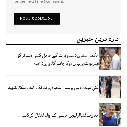
for the next time I comment.
تازہ ترین خبریں
مکمل سفری دستاویزات کے حامل کسی مسافر کو
ایئرپورٹ پر نہیں روکا جائے گا، وزیر داخلہ
لکی مروت میں پولیس اسکواڈ پر فائرنگ، ایک اہلکار شہید
معروف فٹبالر لیونل میسی کے والد انتقال کر گئے