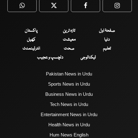
WhatsApp
Twitter
Facebook
Faceboo
صفحۂ اول
تازہ ترین
پاکستان
دنیا
معیشت
کھیل
تعلیم
صحت
انٹرٹینمنٹ
ٹیکنالوجی
دلچسپ و عجیب
Pakistan News in Urdu
Sports News in Urdu
Business News in Urdu
Tech News in Urdu
Entertainment News in Urdu
Health News in Urdu
Hum News English