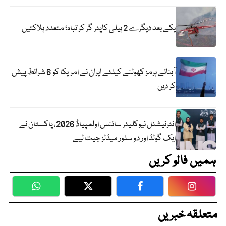
یکے بعد دیگرے 2 ہیلی کاپٹر گر کر تباہ؛ متعدد ہلاکتیں
آبنائے ہرمز کھولنے کیلئے ایران نے امریکا کو 6 شرائط پیش
کر دیں
انٹرنیشنل نیوکلیئر سائنس اولمپیاڈ 2026، پاکستان نے
ایک گولڈ اور دو سلور میڈلز جیت لیے
ہمیں فالو کریں
WhatsApp
Twitter
Facebook
Faceboo
متعلقہ خبریں