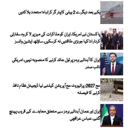
یکے بعد دیگرے 2 ہیلی کاپٹر گر کر تباہ؛ متعدد ہلاکتیں
پاکستان نے امریکا، ایران کو مذاکرات کی میز پر لا کر وہ سفارتی
کردار اداکیا جو بڑی طاقتیں نہ کرسکیں، ساؤتھ ایشین وائسز
ایران کا آبنائے ہرمز پر ٹول عائد کرنے کا منصوبہ نہیں، امریکی
نائب صدر
حج 2027: پرائیویٹ حج آپریشن کیلئے نیا ڈیجیٹل نظام نافذ
کرنے کا فیصلہ
ایران اور عمان آبنائے ہرمز سے متعلق معاہدے کے قریب پہنچ
گئے، عباس عراقچی