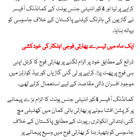
کرایے پر لیا اور 4کور انٹیلی جنس یونٹ کے کمانڈنگ آفیسر
نے گاڑیوں کی ہائرنگ کیلئے پاکستان کے خلاف جاسوسی کو
بہانہ بنایا۔
ایک ماہ میں تیسرے بھارتی فوجی اہلکار کی خودکشی
ذرائع کے مطابق خود پر الزام لگنے پر بھارتی فوج کا کرنل اپنی
ہی فوج پر پھٹ پڑا، کرایے پر لی گئی گاڑیاں کور ہیڈ کوارٹرز میں
موجود افسران ذاتی مقاصد کے لیے استعمال کرتے تھے۔
کمانڈنگ آفیسر 4کور انٹیلی جنس یونٹ کا الزام بڑے پیمانے
پر کرپشن افشا ہونے پر بھارتی ہائی کمان میں کھلبلی مچ
گئی،ابتدائی انکوائری رپورٹ کے مطابق پاکستان کے خلاف
جاسوسی کو ہتھیار بنا کر بھارتی فوج میں وسیع پیمانے پر