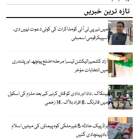
تازہ ترین خبریں
میں نے پی ٹی آئی کومذاکرات کی کوئی دعوت نہیں دی،
اسپیکرقومی اسمبلی
آزاد کشمیرالیکشن تیسرا مرحلہ؛ضلع پونچھ اور پلندری
میں انتخابات مؤخر
بینکاک ، دادا اور دادی کو قتل کرنے کے بعد ملزم کی اسکول
میں فائرنگ ، 8 افراد ہلاک ، 14 زخمی
براڈ پیک حادثہ،5غیرملکی کوہ پیماؤں کی میتیں اسلام
آبادپہنچادی گئیں