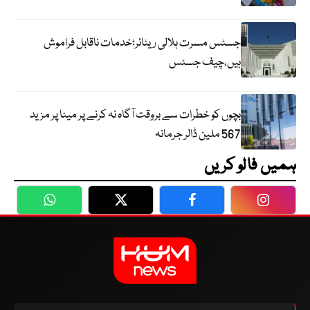
جسٹس مسرت ہلالی ریٹائر؛خدمات ناقابل فراموش
ہیں،چیف جسٹس
بچوں کو خطرات سے بروقت آگاہ نہ کرنے پر میٹا پر مزید
567 ملین ڈالر جرمانہ
ہمیں فالو کریں
WhatsApp
Twitter
Facebook
Faceboo