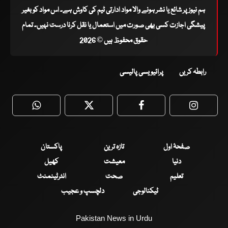
ہم نیوز پر شائع یا نشر ہونے والا مواد ادارتی ٹیم کی کاوش ہے۔ اس مواد کو بغیر
پیشگی اجازت کسی بھی صورت میں استعمال یا نقل کرنا درست نہیں۔ تمام
حقوق محفوظ ہیں © 2026
رابطہ کریں
پرائیویسی پالیسی
WhatsApp
Twitter
Facebook
Faceboo
صفحۂ اول
تازہ ترین
پاکستان
دنیا
معیشت
کھیل
تعلیم
صحت
انٹرٹینمنٹ
ٹیکنالوجی
دلچسپ و عجیب
Pakistan News in Urdu