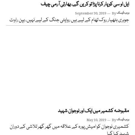
ایل او سی کو پار کرنا پڑا تو کریں گے، بھارتی آرمی چیف
ویب ڈیسک
By
September 30, 2019
جوہری ہتھیار روک تھام کے لیے ہیں روایتی جنگ کے لیے نہیں، بپن راوت
مقبوضہ کشمیر میں ایک اور نوجوان شہید
ویب ڈیسک
By
May 10, 2019
کشمیری نوجوان کو امیش پورہ کے علاقہ میں گھر گھر تلاشی کے دوران
شہید کیا گیا