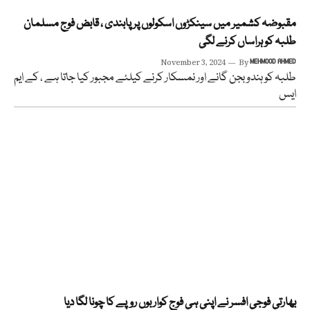
مقبوضہ کشمیر میں سینکڑوں اسکولوں پر پابندی ، قابض فوج مسلمان
طلبہ کو ہراساں کرنے لگی
November 3, 2024
By
MEHMOOD AHMED
طلبہ کو ہندو بجن گانے اور نمسکار کرنے کیلئے مجبور کیا جاتا ہے ، کے ایم
ایس
بھارتی فوجی افسر نے اپنی ہی فوج کواربوں روپے کا چونا لگا دیا