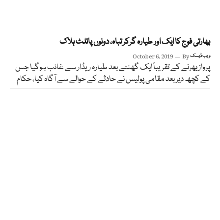
بھارتی فوج کا ایک اور طیارہ گرکر تباہ، دونوں پائلٹ ہلاک
ویب ڈیسک
By
October 6, 2019
پرواز بھرنے کے تقریباً ایک گھنٹے بعد طیارہ ریڈار سے غائب ہوگیا جس
کے کچھ دیر بعد مقامی پولیس نے حادثے کے حوالے سے آگاہ کیا، حکام