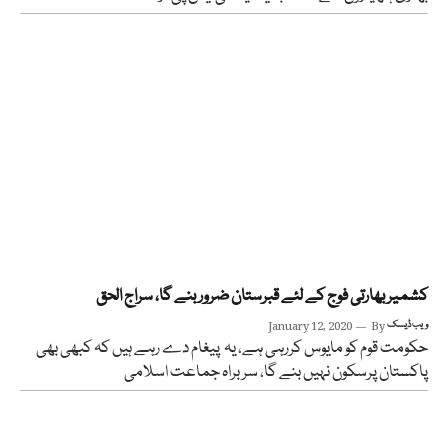
کشمیر بھارتی فوج کے لئے قبرستان ضرور بنے گا، سراج الحق
ویب ڈیسک
By
January 12, 2020
حکومت قوم کو مایوس کررہی ہے، یہ پیغام دے رہے ہیں کہ کبھی بھی
پاکستان پرسکون نہیں بنے گا، سربراہ جماعت اسلامی