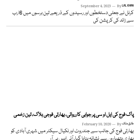
September 4, 2023
By
LAL KHAN
کرنل نے جعلی دستخطوں اور رسیدوں کے ذریعے تین برسوں میں 6ارب
سے زائد کی کرپشن کی
پاک فوج کی ایل او سی پر جوابی کارروائی، بھارتی فوجی ہلاک، تین زخمی
طارق ملک
By
February 10, 2020
بھارتی فوج کی جانب سے جندروٹ اور نکیال سیکٹر میں شہری آبادی کو
بھاری ہتھیاروں سے نشانہ بنایا گیا، آئی ایس پی آر