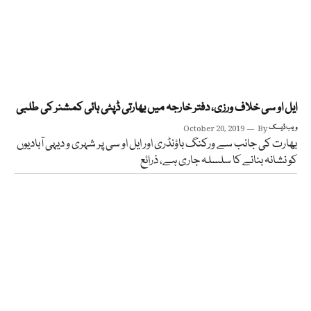
ایل او سی خلاف ورزی، دفتر خارجہ میں بھارتی ڈپٹی ہائی کمشنر کی طلبی
ویب ڈیسک
By
October 20, 2019
بھارت کی جانب سے ورکنگ باؤنڈری اور ایل او سی پر شہری و دیہی آبادیوں
کو نشانہ بنانے کا سلسلہ جاری ہے، ذرائع