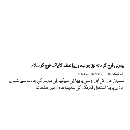
بھارتی فوج کو منہ توڑ جواب، وزیراعظم کا پاک فوج کو سلام
ویب ڈیسک
By
October 20, 2019
عمران خان کی ایل او سی پر بھارتی سیکیورٹی فورسز کی جانب سے شہری
آبادی پر بلا اشتعال فائرنگ کی شدید الفاظ میں مذمت