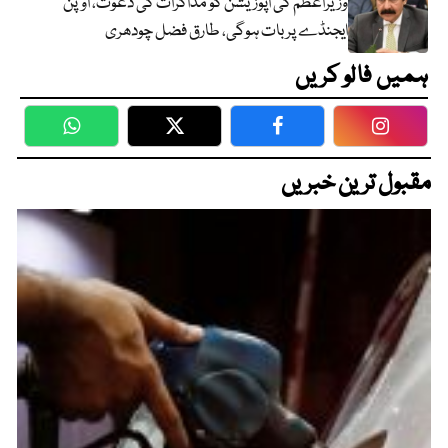
وزیراعظم کی اپوزیشن کو مذاکرات کی دعوت، اوپن
ایجنڈے پر بات ہوگی، طارق فضل چودھری
ہمیں فالو کریں
WhatsApp
Twitter
Facebook
Faceboo
مقبول ترین خبریں