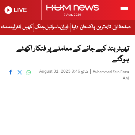
LIVE
7 Aug, 2026
صفحۂ اول
تازہ ترین
پاکستان
دنیا
ایران-اسرائیل جنگ
کھیل
انٹرٹینمنٹ
تھیٹر بند کیے جانے کے معاملے پر فنکار اکھٹے
ہوگئے
|
شائع
August 31, 2023 9:46
Muhammad Zain Raza
AM