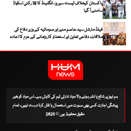
پاکستان کیخلاف ٹیسٹ سیریز ، انگلینڈ کا 16 رکنی اسکواڈ
سامنے آ گیا
فیلڈ مارشل سید عاصم منیر اور صومالیہ کے وزیر دفاع کی
ملاقات، دفاعی تعاون اور استعدادِ کار بڑھانے کے عزم کا اعادہ
ہم نیوز پر شائع یا نشر ہونے والا مواد ادارتی ٹیم کی کاوش ہے۔ اس مواد کو بغیر
پیشگی اجازت کسی بھی صورت میں استعمال یا نقل کرنا درست نہیں۔ تمام
حقوق محفوظ ہیں © 2026