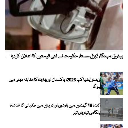
پیٹرول مہنگا، ڈیزل سستا، حکومت نے نئی قیمتوں کا اعلان کر دیا
پنج
ویمنز ایشیا کپ 2026، پاکستان اور بھارت کا مقابلہ دبئی میں
ہو گا
آئندہ 48 گھنٹوں میں بارشوں اور دریاؤں میں طغیانی کا خدشہ،
ہنگامی تیاریاں تیز