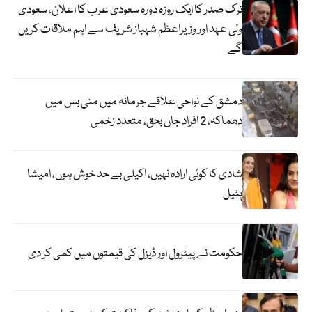
ترک صدر کا ایک روزہ دورہ سعودی عرب کا اعلان، سعودی
ولی عہد اور وزیراعظم شہباز شریف سے اہم ملاقات کریں
گے
دمشق کے نواحی علاقے جرمانہ میں منی بس میں
دھماکہ، 2 افراد جاں بحق، متعدد زخمی
شادی کا کوئی ارادہ نہیں، اکیلی بے حد خوش ہوں، امیشا
پٹیل
حکومت نے پیٹرول اور ڈیزل کی قیمتوں میں کمی کر دی