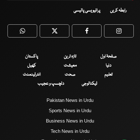
رابطہ کریں
پرائیویسی پالیسی
WhatsApp
Twitter
Facebook
Faceboo
صفحۂ اول
تازہ ترین
پاکستان
دنیا
معیشت
کھیل
تعلیم
صحت
انٹرٹینمنٹ
ٹیکنالوجی
دلچسپ و عجیب
Pakistan News in Urdu
Sports News in Urdu
Business News in Urdu
Tech News in Urdu