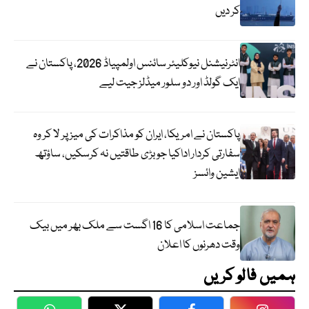
کر دیں
انٹرنیشنل نیوکلیئر سائنس اولمپیاڈ 2026، پاکستان نے
ایک گولڈ اور دو سلور میڈلز جیت لیے
پاکستان نے امریکا، ایران کو مذاکرات کی میز پر لا کر وہ
سفارتی کردار اداکیا جو بڑی طاقتیں نہ کرسکیں، ساؤتھ
ایشین وائسز
جماعت اسلامی کا 16 اگست سے ملک بھر میں بیک
وقت دھرنوں کا اعلان
ہمیں فالو کریں