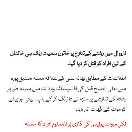
نارووال میں رشتے کےتنازع پر خاتون سمیت ایک ہی خاندان
کے تین افراد کو قتل کر دیا گیا۔
اطلاعات کے مطابق تھانہ سٹی کے علاقہ محلہ صدیق پورہ
میں علی الصبح قتل کی افسوسناک واردات میں مبینہ طور پر
رشتہ کے تنازعے پر ملزم نے فائرنگ کر کے باپ ، بیٹی اور بیٹے
کو موت کے گھاٹ اتار دیا۔
لکی مروت، پولیس کی گاڑی پر نامعلوم افراد کا حملہ