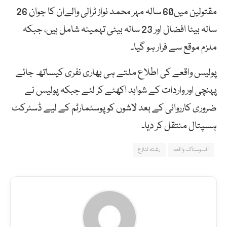
مقتولین میں60 سالہ مہر محمد نواز ٹرالی والےان کا جوان 26
سالہ بیٹا افضال اور 23 سالہ بیٹی تہمینہ شامل ہیں، جبکہ
ملزم موقع سے فرار ہو گیا۔
پولیس واقعے کی اطلاع ملتے ہی بھاری نفری کیساتھ جائے
پہنچی اور واردات کے شواہد اکھٹے کر لئے جبکہ پولیس نے
ضروری کارروائی کے بعد لاشوں کو پوسٹمارٹم کے لیے ڈسٹرکٹ
ہسپتال منتقل کر دیا۔
افسوسناک واقعہ
رشتہ تنازع