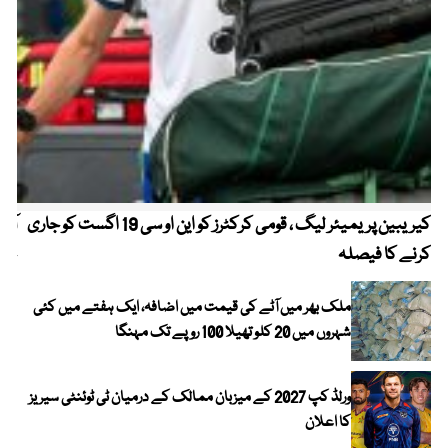
کیریبین پریمیئر لیگ ، قومی کرکٹرز کو این او سی 19 اگست کو جاری
آز
کرنے کا فیصلہ
چھی
ملک بھر میں آٹے کی قیمت میں اضافہ، ایک ہفتے میں کئی
شہروں میں 20 کلو تھیلا 100 روپے تک مہنگا
ورلڈ کپ 2027 کے میزبان ممالک کے درمیان ٹی ٹوئنٹی سیریز
کا اعلان