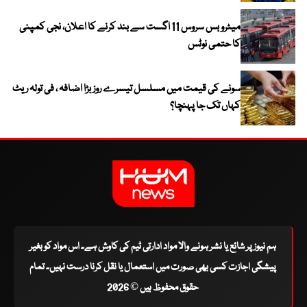
میٹرو بس سروس 11 اگست سے بند کرنے کا اعلان، نجی کمپنی
کا حتمی نوٹس
سونے کی قیمت میں مسلسل تیسرے روز بڑا اضافہ ، فی تولہ ریٹ
کہاں تک جا پہنچا؟
ہم نیوز پر شائع یا نشر ہونے والا مواد ادارتی ٹیم کی کاوش ہے۔ اس مواد کو بغیر
پیشگی اجازت کسی بھی صورت میں استعمال یا نقل کرنا درست نہیں۔ تمام
حقوق محفوظ ہیں © 2026