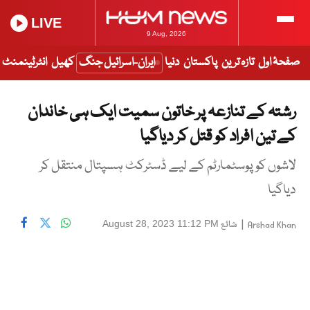
LIVE
9 Aug, 2026
صفحۂ اول
تازہ ترین
پاکستان
دنیا
ایران-اسرائیل جنگ
کھیل
انٹرٹینمنٹ
رشتہ کے تنازعہ پر خاتون سمیت ایک ہی خاندان
کے تین افراد کو قتل کر دیاگیا
لاشوں کو پوسٹمارٹم کے لیے ڈسٹرکٹ ہسپتال منتقل کر
دیاگیا
|
شائع
August 28, 2023 11:12 PM
Arshad Khan