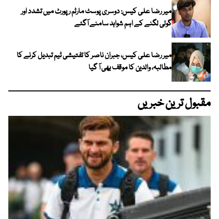
میر رضا علی کیس: دوسری پوسٹ مارٹم رپورٹ میں تشدد اور
گولی لگنے کے اہم شواہد سامنے آگئے
میر رضا علی کیس، جبران ناصر کا تفتیشی ٹیم تبدیل کرنے کا
مطالبہ، والدین کا موقف بھی آ گیا
مقبول ترین خبریں