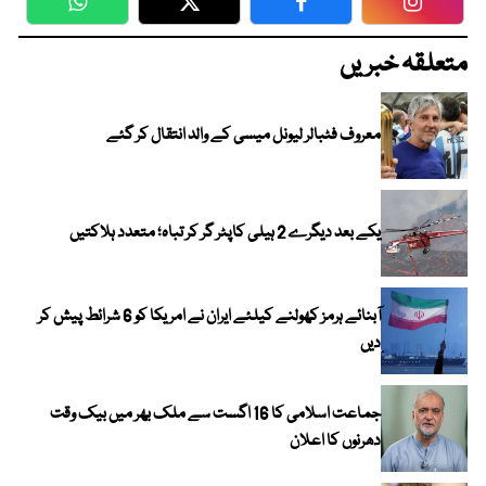
WhatsApp
Twitter
Facebook
Faceboo
متعلقہ خبریں
معروف فٹبالر لیونل میسی کے والد انتقال کر گئے
یکے بعد دیگرے 2 ہیلی کاپٹر گر کر تباہ؛ متعدد ہلاکتیں
آبنائے ہرمز کھولنے کیلئے ایران نے امریکا کو 6 شرائط پیش کر
دیں
جماعت اسلامی کا 16 اگست سے ملک بھر میں بیک وقت
دھرنوں کا اعلان