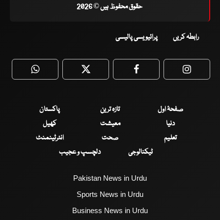
حقوق محفوظ ہیں © 2026
رابطہ کریں
پرائیویسی پالیسی
WhatsApp
Twitter
Facebook
Faceboo
صفحۂ اول
تازہ ترین
پاکستان
دنیا
معیشت
کھیل
تعلیم
صحت
انٹرٹینمنٹ
ٹیکنالوجی
دلچسپ و عجیب
Pakistan News in Urdu
Sports News in Urdu
Business News in Urdu