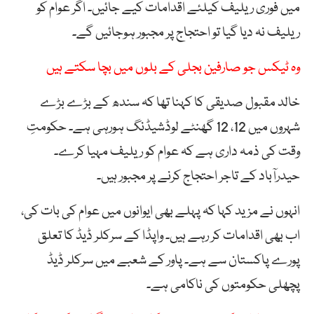
میں فوری ریلیف کیلئے اقدامات کیے جائیں۔ اگر عوام کو
ریلیف نہ دیا گیا تو احتجاج پر مجبور ہوجائیں گے۔
وہ ٹیکس جو صارفین بجلی کے بلوں میں بچا سکتے ہیں
خالد مقبول صدیقی کا کہنا تھا کہ سندھ کے بڑے بڑے
شہروں میں 12، 12 گھنٹے لوڈشیڈنگ ہورہی ہے۔ حکومتِ
وقت کی ذمہ داری ہے کہ عوام کو ریلیف مہیا کرے۔
حیدرآباد کے تاجر احتجاج کرنے پر مجبور ہیں۔
انہوں نے مزید کہا کہ پہلے بھی ایوانوں میں عوام کی بات کی،
اب بھی اقدامات کر رہے ہیں۔ واپڈا کے سرکلر ڈیڈ کا تعلق
پورے پاکستان سے ہے۔ پاور کے شعبے میں سرکلر ڈیڈ
پچھلی حکومتوں کی ناکامی ہے۔