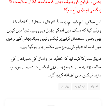
بجلی صارفین کو ریلیف دینے کا معاملہ، نگراں حکومت کا
ہنگامی اجلاس آج ہوگا
اس موقع پر ایم کیو ایم رہنما ڈاکٹر فاروق ستار نے گفتگو کرتے
ہوئے کہا کہ ملک میں انارکی پھیل رہی ہے۔ دنیا میں کہیں
بھی بجلی استعمال کرنے پر ٹیکس نہیں ہوتا۔ بجلی کے نرخوں
میں اضافہ عوام کی پہنچ سے مکمل باہر ہوگیا ہے۔
فاروق ستار کا کہنا تھا کہ خطرہ امن و امان کی صورتحال کی
جانب بڑھ رہا ہے۔ عوام پہلے بھی ٹیکس دے رہے ہیں، اب
مزید ٹیکس میں اضافہ کردیا گیا۔
احتجاج
ایم کیو ایم
بجلی بل