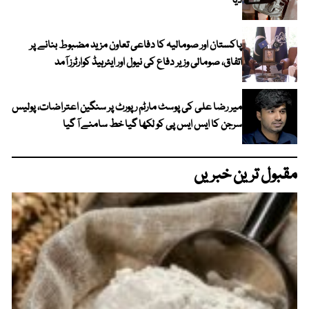
دیا
پاکستان اور صومالیہ کا دفاعی تعاون مزید مضبوط بنانے پر
اتفاق، صومالی وزیر دفاع کی نیول اور ایئرہیڈ کوارٹرز آمد
میر رضا علی کی پوسٹ مارٹم رپورٹ پر سنگین اعتراضات، پولیس
سرجن کا ایس ایس پی کو لکھا گیا خط سامنے آ گیا
مقبول ترین خبریں