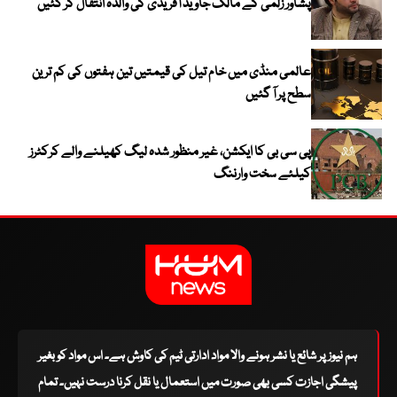
پشاور زلمی کے مالک جاوید آفریدی کی والدہ انتقال کر گئیں
عالمی منڈی میں خام تیل کی قیمتیں تین ہفتوں کی کم ترین
سطح پر آ گئیں
پی سی بی کا ایکشن، غیر منظور شدہ لیگ کھیلنے والے کرکٹرز
کیلئے سخت وارننگ
ہم نیوز پر شائع یا نشر ہونے والا مواد ادارتی ٹیم کی کاوش ہے۔ اس مواد کو بغیر
پیشگی اجازت کسی بھی صورت میں استعمال یا نقل کرنا درست نہیں۔ تمام