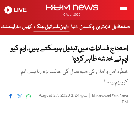
LIVE
6 Aug, 2026
صفحۂ اول
تازہ ترین
پاکستان
دنیا
ایران-اسرائیل جنگ
کھیل
انٹرٹینمنٹ
احتجاج فسادات میں تبدیل ہوسکتے ہیں، ایم کیو
ایم نے خدشہ ظاہر کردیا
خطرہ امن و امان کی صورتحال کی جانب بڑھ رہا ہے، ایم
کیو ایم رہنما
|
شائع
August 27, 2023 1:24
Muhammad Zain Raza
PM