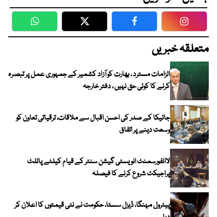
WhatsApp
Twitter
Facebook
Faceboo
متعلقہ خبریں
الزامات مسترد ، بھارت کو آزاد کشمیر کے جمہوری عمل پر تبصرہ
کرنے کا کوئی حق نہیں ، دفتر خارجہ
جائیکا کے صدر کی احسن اقبال سے ملاقات، ترقیاتی تعاون کو
وسعت دینے پر اتفاق
لاانفورسمنٹ انویسٹی گیشن سنٹر کے قیام کیلئے پائلٹ
پراجیکٹ شروع کرنے کا فیصلہ
پیٹرول مہنگا، ڈیزل سستا، حکومت نے نئی قیمتوں کا اعلان کر