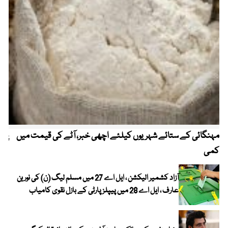
مہنگائی کے ستائے شہریوں کیلئے اچھی خبر، آٹے کی قیمت میں
پیٹ
کمی
آزاد کشمیر الیکشن ، ایل اے 27 میں مسلم لیگ (ن) کی نورین
عارف ، ایل اے 28 میں پیپلز پارٹی کے بازل نقوی کامیاب