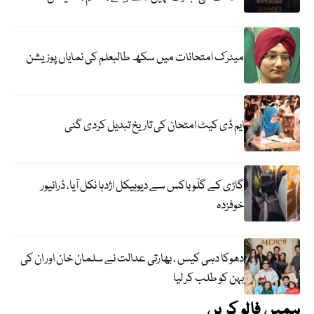
میٹرک امتحانات میں سکھ طالبعلم کی نمایاں پوزیشن
ایم ڈی کیٹ امتحان کی تاریخ تبدیل کردی گئی
گاڑی کے گلَو باکس سے دیوہیکل اژدہا نکل آیا، ڈرائیور
خوفزدہ
دھوکا دہی کیس ، بھارتی عدالت نے سلمان خان اور ان کی
بہن کو طلب کر لیا
ہمیں فالو کریں