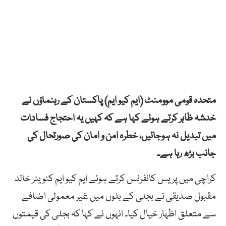
متحدہ قومی موومنٹ (ایم کیو ایم) پاکستان کے رہنماؤں نے
خدشہ ظاہر کرتے ہوئے کہا ہے کہ کہیں یہ احتجاج فسادات
میں تبدیل نہ ہوجائیں، خطرہ امن و امان کی صورتحال کی
جانب بڑھ رہا ہے۔
کراچی میں پریس کانفرنس کرتے ہوئے ایم کیو ایم کنوینر خالد
مقبول صدیقی نے بجلی کے بلوں میں غیر معمولی اضافے
سے متعلق اظہار خیال کیا۔ انہوں نے کہا کہ بجلی کی قیمتوں