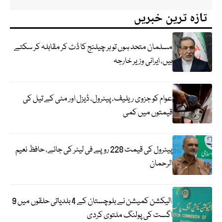
تازہ ترین خبریں
مسلمان متحد ہوں تو ہر چیلنج کا ڈٹ کر مقابلہ کر سکتے
ہیں، ایرانی وزیر خارجہ
عوام کو جزوی ریلیف، پیٹرول، ڈیزل اور مٹی کے تیل کی
قیمتوں میں کمی
پیٹرول کی قیمت 228 روپے فی لیٹر کی جائے، حافظ نعیم
الرحمان
الیکشن کمیشن نے بلوچستان کے 4 بلدیاتی حلقوں میں 9
اگست کی پولنگ ملتوی کردی