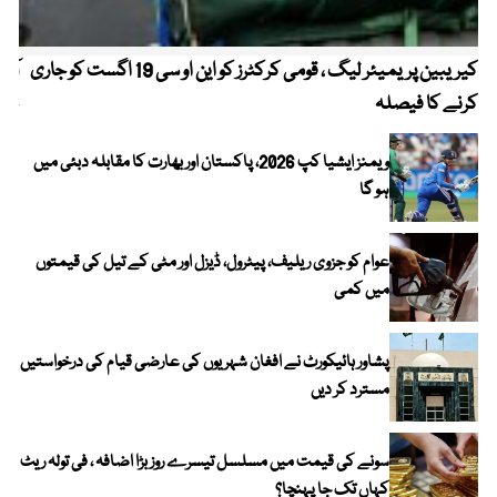
کیریبین پریمیئر لیگ ، قومی کرکٹرز کو این او سی 19 اگست کو جاری
آز
کرنے کا فیصلہ
چھی
ویمنز ایشیا کپ 2026، پاکستان اور بھارت کا مقابلہ دبئی میں
ہو گا
عوام کو جزوی ریلیف، پیٹرول، ڈیزل اور مٹی کے تیل کی قیمتوں
میں کمی
پشاور ہائیکورٹ نے افغان شہریوں کی عارضی قیام کی درخواستیں
مسترد کر دیں
سونے کی قیمت میں مسلسل تیسرے روز بڑا اضافہ ، فی تولہ ریٹ
کہاں تک جا پہنچا؟