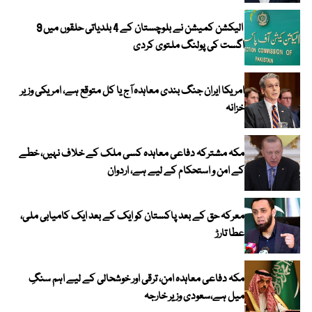
الیکشن کمیشن نے بلوچستان کے 4 بلدیاتی حلقوں میں 9
اگست کی پولنگ ملتوی کردی
امریکا ایران جنگ بندی معاہدہ آج یا کل متوقع ہے، امریکی وزیر
خزانہ
مکہ مشترکہ دفاعی معاہدہ کسی ملک کے خلاف نہیں، خطے
کے امن و استحکام کے لیے ہے، اردوان
معرکہ حق کے بعد پاکستان کو ایک کے بعد ایک کامیابی ملی،
عطا تارڑ
مکہ دفاعی معاہدہ امن، ترقی اور خوشحالی کے لیے اہم سنگِ
میل ہے،سعودی وزیر خارجہ