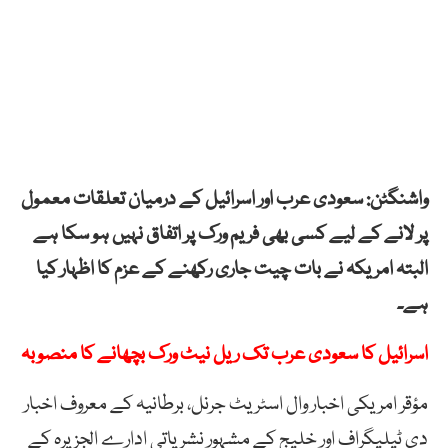
واشنگٹن: سعودی عرب اور اسرائیل کے درمیان تعلقات معمول
پر لانے کے لیے کسی بھی فریم ورک پر اتفاق نہیں ہو سکا ہے
البتہ امریکہ نے بات چیت جاری رکھنے کے عزم کا اظہار کیا
ہے۔
اسرائیل کا سعودی عرب تک ریل نیٹ ورک بچھانے کا منصوبہ
مؤقر امریکی اخبار وال اسٹریٹ جرنل، برطانیہ کے معروف اخبار
دی ٹیلیگراف اور خلیج کے مشہور نشریاتی ادارے الجزیرہ کے