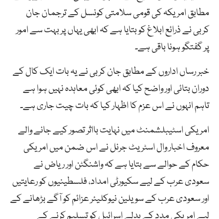
مطابق امریکہ کی قومی سلامتی کونسل کے ترجمان جان
کربی نے ذرائع ابلاغ کو بتایا ہے کہ ابھی یہاں پر بہت سے امور
پر گفتگو ہونا باقی ہے۔
خبر رساں اداروں کے مطابق جان کربی نے یہ بات ایک کال کے
دوران بتائی اور واضح کیا کہ ابھی کوئی معاہدہ نہیں ہوا ہے
تاہم انہوں نے اس عزم کا اظہار کیا کہ بات چیت جاری ہے۔
امریکی اسٹیبلشمنٹ میں نہایت بااثر تصور کیے جانے والے
معروف اخبار وال اسٹریٹ جرنل نے اس ضمن میں امریکی
حکام کے حوالے سے بتایا ہے کہ واشنگٹن اور ریاض نے
سعودی عرب کے لیے سکیورٹی امداد، فلسطینیوں کو رعایتیں
اور سعودی عرب کے سویلین نیوکلیئر عزائم کو آگے بڑھانے کے
لیے امریکی مدد کے بدلے اسرائیل کو تسلیم کرنے کے