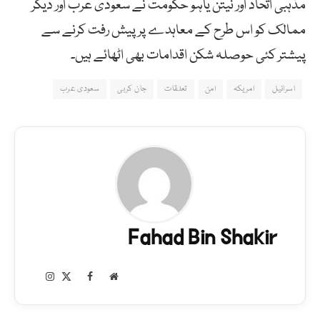
مذہبی اتحاد اور نیتن یاہو حکومت نے سعودی عرب اور دیگر
ممالک کو اس طرح کے معاہدے پر پیش رفت کرنے سے
پیشتر کئی حوصلہ شکن اقدامات بھی اٹھائے ہیں۔
اسرائیل
امریکہ
امن
تعلقات
جان کربی
سعودی عرب
Fahad Bin Shakir
Instagram
Facebook
X
Website
(Twitter)