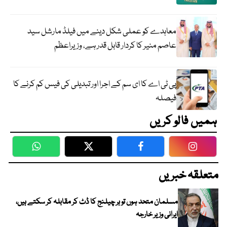
معاہدے کو عملی شکل دینے میں فیلڈ مارشل سید
عاصم منیر کا کردار قابل قدر ہے، وزیراعظم
پی ٹی اے کا ای سم کے اجرا اور تبدیلی کی فیس کم کرنے کا
فیصلہ
ہمیں فالو کریں
WhatsApp
Twitter
Facebook
Faceboo
متعلقہ خبریں
مسلمان متحد ہوں تو ہر چیلنج کا ڈٹ کر مقابلہ کر سکتے ہیں،
ایرانی وزیر خارجہ