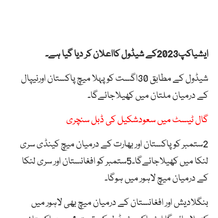
ایشیاکپ2023کے شیڈول کااعلان کر دیا گیا ہے۔
شیڈول کے مطابق 30اگست کو پہلا میچ پاکستان اورنیپال
کے درمیان ملتان میں کھیلاجائےگا۔
گال ٹیسٹ میں سعودشکیل کی ڈبل سنچری
2ستمبر کوپاکستان اور بھارت کے درمیان میچ کینڈی سری
لنکا میں کھیلاجائےگا۔5ستمبر کو افغانستان اور سری لنکا
کے درمیان میچ لاہور میں ہوگا۔
بنگلادیش اور افغانستان کے درمیان میچ بھی لاہور میں