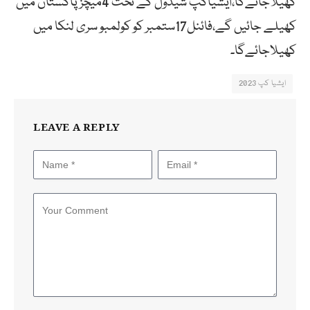
کھیلاجائےگا،ایشیاکپ شیڈول کے تحت 4میچز پاکستان میں
کھیلے جائیں گے،فائنل17ستمبر کو کولمبو سری لنکا میں
کھیلاجائےگا۔
ایشیا کپ 2023
LEAVE A REPLY