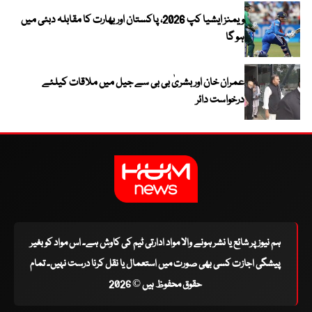
ویمنز ایشیا کپ 2026، پاکستان اور بھارت کا مقابلہ دبئی میں
ہو گا
عمران خان اور بشریٰ بی بی سے جیل میں ملاقات کیلئے
درخواست دائر
ہم نیوز پر شائع یا نشر ہونے والا مواد ادارتی ٹیم کی کاوش ہے۔ اس مواد کو بغیر
پیشگی اجازت کسی بھی صورت میں استعمال یا نقل کرنا درست نہیں۔ تمام
حقوق محفوظ ہیں © 2026