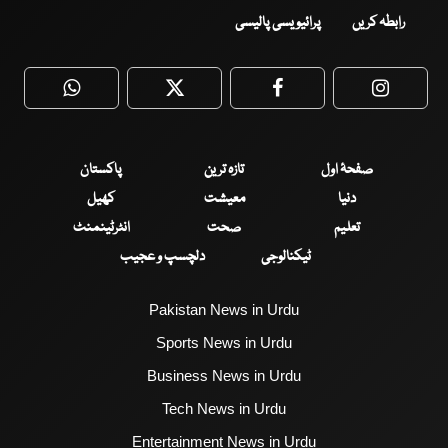
رابطہ کریں
پرائیویسی پالیسی
WhatsApp
Twitter
Facebook
Faceboo
صفحۂ اول
تازہ ترین
پاکستان
دنیا
معیشت
کھیل
تعلیم
صحت
انٹرٹینمنٹ
ٹیکنالوجی
دلچسپ و عجیب
Pakistan News in Urdu
Sports News in Urdu
Business News in Urdu
Tech News in Urdu
Entertainment News in Urdu