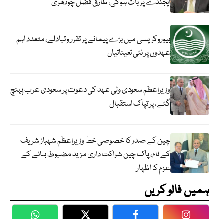
ایجنڈے پر بات ہوگی، طارق فضل چودھری
بیوروکریسی میں بڑے پیمانے پر تقرر و تبادلے، متعدد اہم
عہدوں پر نئی تعیناتیاں
وزیراعظم سعودی ولی عہد کی دعوت پر سعودی عرب پہنچ
گئے، پر تپاک استقبال
چین کے صدر کا خصوصی خط وزیراعظم شہباز شریف
کے نام، پاک چین شراکت داری مزید مضبوط بنانے کے
عزم کا اظہار
ہمیں فالو کریں