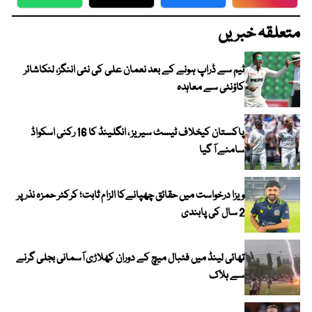
WhatsApp
Twitter
Facebook
Faceboo
متعلقہ خبریں
ٹیم سے ڈراپ ہونے کے بعد نعمان علی کی نئی اننگز، لنکاشائر
کاؤنٹی سے معاہدہ
پاکستان کیخلاف ٹیسٹ سیریز ، انگلینڈ کا 16 رکنی اسکواڈ
سامنے آ گیا
ویزا درخواست میں حقائق چھپانےکا الزام ثابت؛ کرکٹر حمزہ نذر پر
2 سال کی پابندی
تھائی لینڈ میں فٹبال میچ کے دوران کھلاڑی آسمانی بجلی گرنے
سے ہلاک