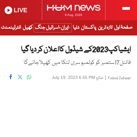
LIVE
6 Aug, 2026
صفحۂ اول
تازہ ترین
پاکستان
دنیا
ایران-اسرائیل جنگ
کھیل
انٹرٹینمنٹ
ایشیاکپ2023کے شیڈول کااعلان کر دیا گیا
فائنل17ستمبر کو کولمبو سری لنکا میں کھیلاجائےگا
|
شائع
July 19, 2023 6:55 PM
Faisal Zaheer