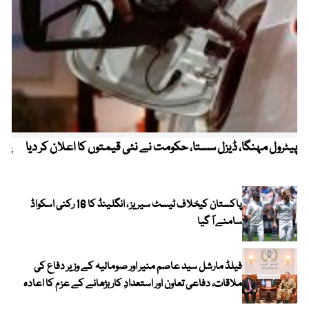
پیٹرول مہنگا، ڈیزل سستا، حکومت نے نئی قیمتوں کا اعلان کر دیا
پنج
پاکستان کیخلاف ٹیسٹ سیریز ، انگلینڈ کا 16 رکنی اسکواڈ
سامنے آ گیا
فیلڈ مارشل سید عاصم منیر اور صومالیہ کے وزیر دفاع کی
ملاقات، دفاعی تعاون اور استعدادِ کار بڑھانے کے عزم کا اعادہ