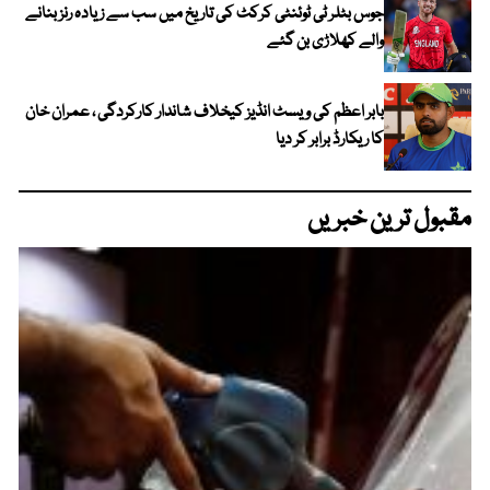
جوس بٹلر ٹی ٹوئنٹی کرکٹ کی تاریخ میں سب سے زیادہ رنز بنانے
والے کھلاڑی بن گئے
بابر اعظم کی ویسٹ انڈیز کیخلاف شاندار کارکردگی ، عمران خان
کا ریکارڈ برابر کر دیا
مقبول ترین خبریں