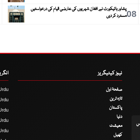
پشاور ہائیکورٹ نے افغان شہریوں کی عارضی قیام کی درخواستیں
9
08
مسترد کر دیں
نیوز کیٹیگریز
انگر
صفحۂ اول
Urdu
تازہ ترین
Urdu
پاکستان
Urdu
دنیا
Urdu
اس
معیشت
Urdu
کھیل