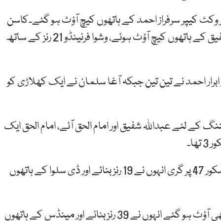
 پر وکٹ کیپر سرفراز احمد کے ہاتھوں کیچ آؤٹ ہو گئے۔کاسن
راجیتھا نے 8 رنز بنائے اور ابرار احمد کی گیند پر عبداللہ شفیق کے ہاتھوں کیچ آؤٹ ہوئے، وشوا فرنینڈو 21 رنز کے ساتھ
برار احمد نے تین تین جبکہ آغا سلمان نے ایک کھلاڑی کو
 کے لئے عبداللہ شفیق اور امام الحق آئے، امام الحق ایک
ھا۔
عبداللہ شفیق کی دوسری وکٹ پاکستان کے مجموعی سکور 47 پر گری انہوں نے 19 رنز بنائے اور ڈی سلوا کے ہاتھوں
پاکستان کا مجموعی سکور 67 پر پہنچا تو شان مسعود بھی آؤٹ ہو گئے انہوں نے 39 رنز بنائے اور مینڈس کے ہاتھوں