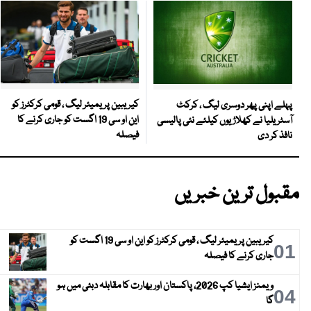
کیریبین پریمیئر لیگ ، قومی کرکٹرز کو
پہلے اپنی پھر دوسری لیگ ، کرکٹ
این او سی 19 اگست کو جاری کرنے کا
آسٹریلیا نے کھلاڑیوں کیلئے نئی پالیسی
فیصلہ
نافذ کر دی
مقبول ترین خبریں
کیریبین پریمیئر لیگ ، قومی کرکٹرز کو این او سی 19 اگست کو
01
جاری کرنے کا فیصلہ
ویمنز ایشیا کپ 2026، پاکستان اور بھارت کا مقابلہ دبئی میں ہو
04
گا