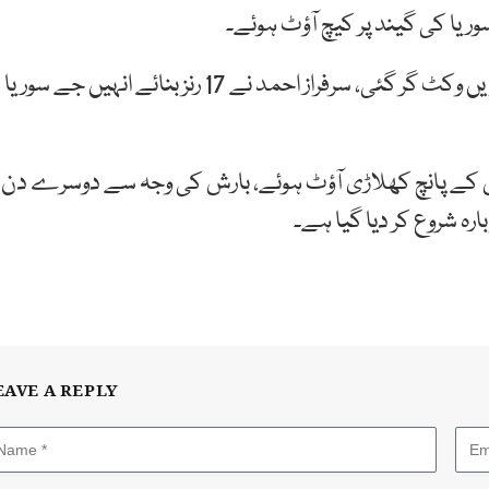
پاکستان کا مجموعی سکور 101 ہوا تو پاکستان کی پانچویں وکٹ گر گئی، سرفراز احمد نے 17 رنز بنائے انہیں جے سوریا
تانی ٹیم نے 132 رنز بنائے اور اس کے پانچ کھلاڑی آؤٹ ہوئے، بارش کی وجہ سے دوسرے دن
رہ شروع کر دیا گیا ہے۔
EAVE A REPLY