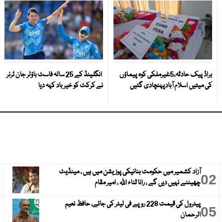
براڈ پیک حادثہ،5غیرملکی کوہ پیماؤں
انگلینڈ کے 25 سالہ فاسٹ باؤلر جان ٹرنر
کی میتیں اسلام آبادپہنچادی گئیں
نے کرکٹ کو خیر باد کہہ دیا
آزاد کشمیر میں حکومت بنانیکی پوزیشن میں ہیں ، مینڈیٹ
3
02
چھیننے نہیں دیں گے ، رانا ثناء اللہ ، امیر مقام
پیٹرول کی قیمت 228 روپے فی لیٹر کی جائے، حافظ نعیم
6
05
الرحمان