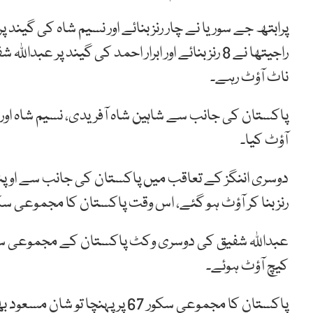
پرابتھ جے سوریا نے چار رنز بنائے اور نسیم شاہ کی گیند
ناٹ آؤٹ رہے۔
پاکستان کی جانب سے شاہین شاہ آفریدی، نسیم شاہ اور ا
آؤٹ کیا۔
دوسری اننگز کے تعاقب میں پاکستان کی جانب سے اوپننگ
رنز بنا کر آؤٹ ہو گئے، اس وقت پاکستان کا مجموعی سکور 3 ت
کیچ آؤٹ ہوئے۔