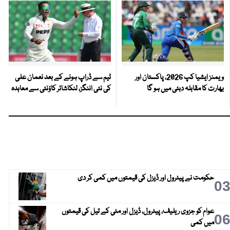
ویمنز ایشیا کپ 2026، پاکستان اور
ٹیم سے ڈراپ ہونے کے بعد نعمان علی
بھارت کا مقابلہ دبئی میں ہو گا
کی نئی اننگز، لنکاشائر کاؤنٹی سے معاہدہ
حکومت نے پیٹرول اور ڈیزل کی قیمتوں میں کمی کر دی
0
عوام کو جزوی ریلیف، پیٹرول، ڈیزل اور مٹی کے تیل کی قیمتوں
0
میں کمی