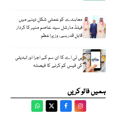
معاہدے کو عملی شکل دینے میں
فیلڈ مارشل سید عاصم منیر کا کردار
قابل قدر ہے، وزیراعظم
پی ٹی اے کا ای سم کے اجرا اور تبدیلی
کی فیس کم کرنے کا فیصلہ
ہمیں فالو کریں
WhatsApp
Twitter
Facebook
Facebook