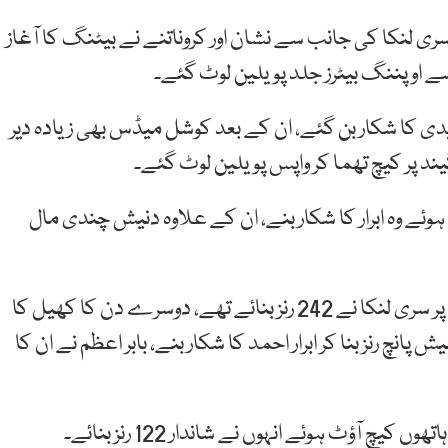
ی لنکا کی جانب سے نشان اور کروناتنے نے بیٹنگ کا آغاز
سے اوپننگ بیٹرز جلد پویلین لوٹ گئے۔
رنز بنا کر شاہین شاہ آفریدی کا شکار بن گئے، ان کے بعد کوشل میڈس بھی زیادہ دیر
64 رنز بنانے میں کامیاب ہوئے وہ ابرار کا شکار بنے، ان کے علاوہ دنیش چندی مال
پہلے دن کے کھیل کے اختتام پر چھ وکٹوں کے نقصان پر سری لنکا نے 242 رنز بنائے تھے، دوسرے دن کا کھیل کا
نچ رنز بنا کر ابرار احمد کا شکار بنے، بابر اعظم نے ان کا
 آؤٹ ہوئے انہوں نے شاندار 122 رنز بنائے۔