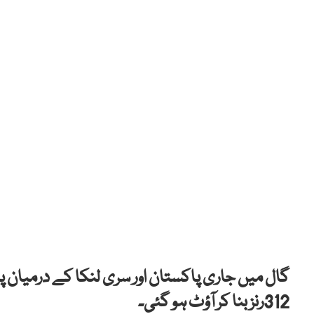
گال میں جاری پاکستان اور سری لنکا کے درمیان
312رنز بنا کر آؤٹ ہو گئی۔