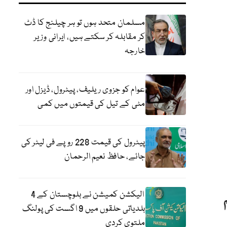
مسلمان متحد ہوں تو ہر چیلنج کا ڈٹ
کر مقابلہ کر سکتے ہیں، ایرانی وزیر
خارجہ
عوام کو جزوی ریلیف، پیٹرول، ڈیزل اور
مٹی کے تیل کی قیمتوں میں کمی
پیٹرول کی قیمت 228 روپے فی لیٹر کی
جائے، حافظ نعیم الرحمان
الیکشن کمیشن نے بلوچستان کے 4
بلدیاتی حلقوں میں 9 اگست کی پولنگ
ملتوی کردی