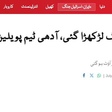
دنیا
ایران-اسرائیل جنگ
کھیل
انٹرٹینمنٹ
کاروبار
لڑکھڑا گئی، آدھی ٹیم پویلین
|
Jul