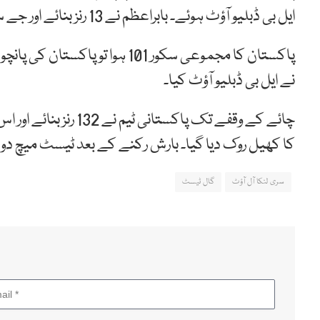
ایل بی ڈبلیو آؤٹ ہوئے۔ بابراعظم نے 13 رنز بنائے اور جے سوریا کی گیند پر کیچ آؤٹ ہوئے۔
نے ایل بی ڈبلیو آؤٹ کیا۔
چائے کے وقفے تک پاکس
کا کھیل روک دیا گیا۔ بارش رکنے کے بعد ٹیسٹ میچ دوبا
سری لنکا آل آؤٹ
گال ٹیسٹ