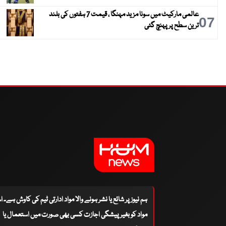
عالمی مارکیٹ میں سونا مزید مہنگا ، قیمت 7 ہفتوں کی بلند
07
ترین سطح پر پہنچ گئی
ہم نیوز پر شائع یا نشر ہونے والا مواد ادارتی ٹیم کی کاوش ہے۔ 
مواد کو بغیر پیشگی اجازت کسی بھی صورت میں استعمال یا