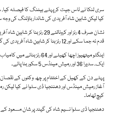
سری لنکا نے ٹاس جیت کر پہلے بیٹنگ کا فیصلہ کیا، سر
کیا لیکن شاہین شاہ آفریدی کی شاندار باؤلنگ کی وجہ 
نشان صرف 4 رنز اور کروناتنے 29 
قدم نہ جما سکے اور 12 رنز بنا کر شاہین شاہ آفریدی کی گیند پر کیچ تھما کر واپس پویلین لوٹ گئے۔
اینگلو میتھیوز اچھا کھیلے اور 
ایک، سدیرا 36 اور رمیش مینڈس 5 سکور بنا پائے۔
آغاز رمیش مینڈس اور دھننجیا ڈی سلوا نے کیا لیکن رمیش پا
کیچ تھاما۔
دھننجیا ڈی سلوا نسیم شاہ کی گیند پر شان مسعود کے ہاتھوں کیچ