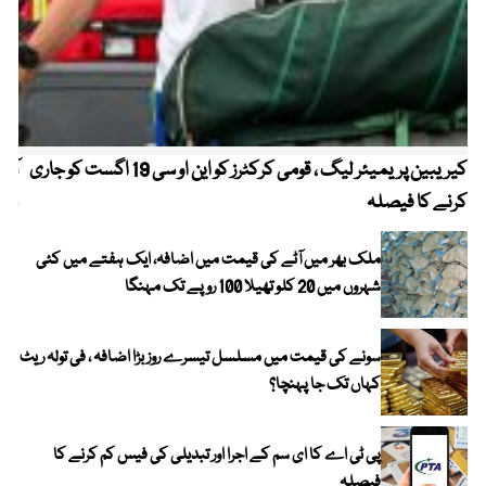
کیریبین پریمیئر لیگ ، قومی کرکٹرز کو این او سی 19 اگست کو جاری
آز
کرنے کا فیصلہ
چھی
ملک بھر میں آٹے کی قیمت میں اضافہ، ایک ہفتے میں کئی
شہروں میں 20 کلو تھیلا 100 روپے تک مہنگا
سونے کی قیمت میں مسلسل تیسرے روز بڑا اضافہ ، فی تولہ ریٹ
کہاں تک جا پہنچا؟
پی ٹی اے کا ای سم کے اجرا اور تبدیلی کی فیس کم کرنے کا
فیصلہ