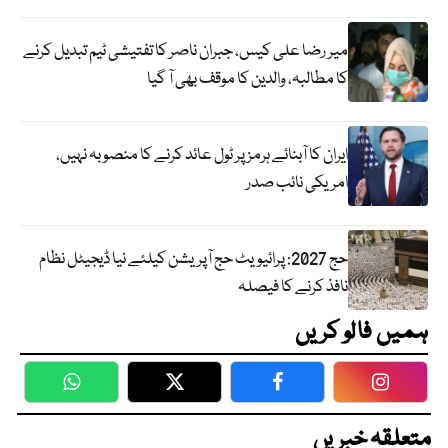
میر رضا علی کیس، جبران ناصر کا تفتیشی ٹیم تبدیل کرنے
کا مطالبہ، والدین کا موقف بھی آ گیا
ایران کا آبنائے ہرمز پر ٹول عائد کرنے کا منصوبہ نہیں،
امریکی نائب صدر
حج 2027: پرائیویٹ حج آپریشن کیلئے نیا ڈیجیٹل نظام
نافذ کرنے کا فیصلہ
ہمیں فالو کریں
WhatsApp
Twitter
Facebook
Faceboo
متعلقہ خبریں