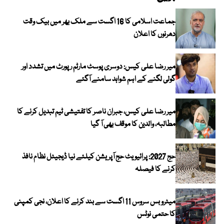
جماعت اسلامی کا 16 اگست سے ملک بھر میں بیک وقت
دھرنوں کا اعلان
میر رضا علی کیس: دوسری پوسٹ مارٹم رپورٹ میں تشدد اور
گولی لگنے کے اہم شواہد سامنے آگئے
میر رضا علی کیس، جبران ناصر کا تفتیشی ٹیم تبدیل کرنے کا
مطالبہ، والدین کا موقف بھی آ گیا
حج 2027: پرائیویٹ حج آپریشن کیلئے نیا ڈیجیٹل نظام نافذ
کرنے کا فیصلہ
میٹرو بس سروس 11 اگست سے بند کرنے کا اعلان، نجی کمپنی
کا حتمی نوٹس