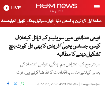
LIVE
8 Aug, 2026
صفحۂ اول
تازہ ترین
پاکستان
دنیا
ایران-اسرائیل جنگ
کھیل
انٹرٹینمنٹ
فوجی عدالتوں میں سویلینز کے ٹرائل کیخلاف
کیس، جسٹس یحییٰ آفریدی کا بھی فل کورٹ بنچ
تشکیل دینے کا مطالبہ
سینئر جج کے اعتراض ہم آہنگی، عوامی اعتماد کی
بحالی کیلئے مناسب اقدامات کا تقاضا کرتے ہیں، نوٹ
|
شائع
June 27, 2023 4:29 PM
Hasnat Mughal