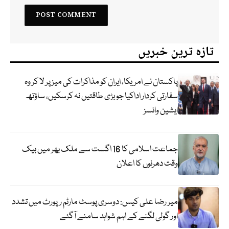
تازہ ترین خبریں
پاکستان نے امریکا، ایران کو مذاکرات کی میز پر لا کر وہ
سفارتی کردار اداکیا جو بڑی طاقتیں نہ کرسکیں، ساؤتھ
ایشین وائسز
جماعت اسلامی کا 16 اگست سے ملک بھر میں بیک
وقت دھرنوں کا اعلان
میر رضا علی کیس: دوسری پوسٹ مارٹم رپورٹ میں تشدد
اور گولی لگنے کے اہم شواہد سامنے آگئے