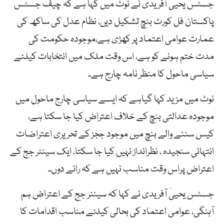
جسٹس یحییٰ آفریدی نے نوٹ میں کہا ہے کہ چیف جسٹس
پاکستان فل کورٹ بنچ تشکیل دیں، نظام عدل کی ساکھ کی
عمارت عوامی اعتماد پر کھڑی ہے،موجودہ حکومت کی
مدت ختم ہونے کو ہے، اس وقت ملک میں انتخابات کیلئے
سیاسی ماحول کا منظر نامہ چارج ہے۔
نوٹ میں مزید کہا گیاہے کہ ایسے سیاسی چارج ماحول میں
موجودہ عدالتی بنچ کے خلاف اعتراض کیا جا سکتا ہے،
کیس سننے والے بنچ میں موجود ججز کے تحریری اعتراضات
انتہائی سنجیدہ ، نظرانداز نہیں کیا جا سکتا، ایک سینئر جج کے
اعتراض پراس وقت مناسب نہیں ہے کہ رائے دوں۔
جسٹس یحییٰ آفریدی نے کہا کہ سینئر جج کے اعتراض ہم
آہنگی، عوامی اعتماد کی بحالی کیلئے مناسب اقدامات کا