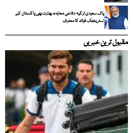
پاک سعودی ترکیہ دفاعی معاہدہ، بھارت بھی پاکستان کے
اسٹریٹجک فوائد کا معترف
مقبول ترین خبریں