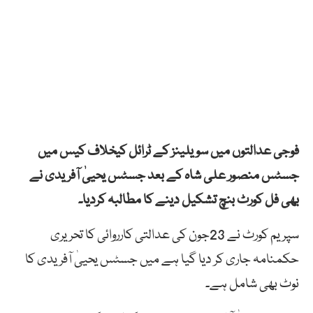
فوجی عدالتوں میں سویلینز کے ٹرائل کیخلاف کیس میں
جسٹس منصور علی شاہ کے بعد جسٹس یحییٰ آفریدی نے
بھی فل کورٹ بنچ تشکیل دینے کا مطالبہ کردیا۔
سپریم کورٹ نے 23جون کی عدالتی کارروائی کا تحریری
حکمنامہ جاری کر دیا گیا ہے میں جسٹس یحییٰ آفریدی کا
نوٹ بھی شامل ہے۔