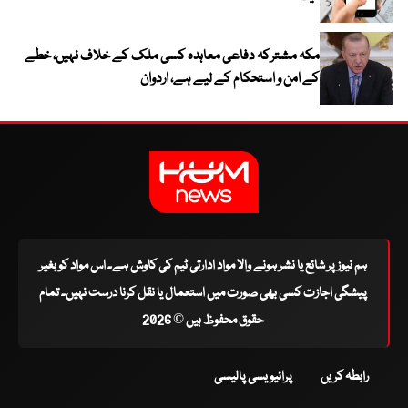
مکہ مشترکہ دفاعی معاہدہ کسی ملک کے خلاف نہیں، خطے
کے امن و استحکام کے لیے ہے، اردوان
ہم نیوز پر شائع یا نشر ہونے والا مواد ادارتی ٹیم کی کاوش ہے۔ اس مواد کو بغیر
پیشگی اجازت کسی بھی صورت میں استعمال یا نقل کرنا درست نہیں۔ تمام
حقوق محفوظ ہیں © 2026
رابطہ کریں
پرائیویسی پالیسی