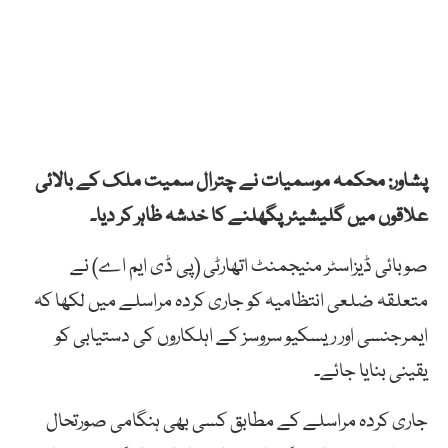
پشاور: محکمہ موسمیات نے چترال سمیت ملک کے بالائی
علاقوں میں گلیشیئر پگھلنے کا خدشہ ظاہر کر دیا۔
صوبائی ڈیزاسٹر منیجمنٹ اتھارٹی (پی ڈی ایم اے) نے
متعلقہ ضلعی انتظامیہ کو جاری کردہ مراسلے میں لکھا کہ
ایمرجنسی اور ریسکیو سروسز کے اہلکاروں کی دستیابی کو
یقینی بنایا جائے۔
جاری کردہ مراسلے کے مطابق کسی بھی ہنگامی صورتحال