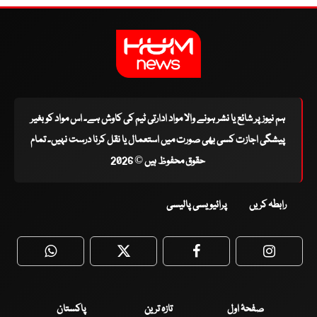
ہم نیوز پر شائع یا نشر ہونے والا مواد ادارتی ٹیم کی کاوش ہے۔ اس مواد کو بغیر
پیشگی اجازت کسی بھی صورت میں استعمال یا نقل کرنا درست نہیں۔ تمام
حقوق محفوظ ہیں © 2026
رابطہ کریں
پرائیویسی پالیسی
WhatsApp
Twitter
Facebook
Faceboo
صفحۂ اول
تازہ ترین
پاکستان