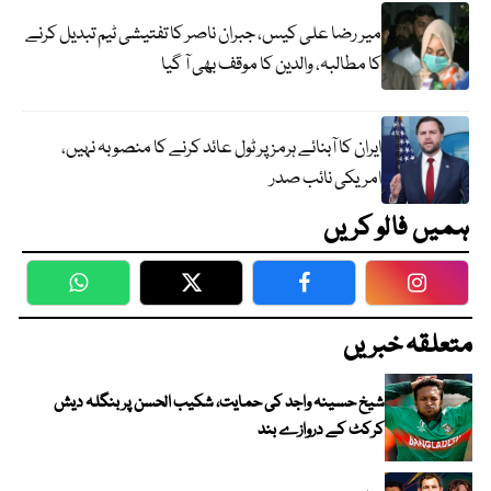
میر رضا علی کیس، جبران ناصر کا تفتیشی ٹیم تبدیل کرنے
کا مطالبہ، والدین کا موقف بھی آ گیا
ایران کا آبنائے ہرمز پر ٹول عائد کرنے کا منصوبہ نہیں،
امریکی نائب صدر
ہمیں فالو کریں
WhatsApp
Twitter
Facebook
Faceboo
متعلقہ خبریں
شیخ حسینہ واجد کی حمایت، شکیب الحسن پر بنگلہ دیش
کرکٹ کے دروازے بند