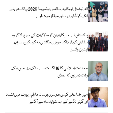
انٹرنیشنل نیوکلیئر سائنس اولمپیاڈ 2026، پاکستان نے
ایک گولڈ اور دو سلور میڈلز جیت لیے
پاکستان نے امریکا، ایران کو مذاکرات کی میز پر لا کر وہ
سفارتی کردار اداکیا جو بڑی طاقتیں نہ کرسکیں، ساؤتھ
ایشین وائسز
جماعت اسلامی کا 16 اگست سے ملک بھر میں بیک
وقت دھرنوں کا اعلان
میر رضا علی کیس: دوسری پوسٹ مارٹم رپورٹ میں تشدد
اور گولی لگنے کے اہم شواہد سامنے آگئے