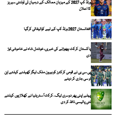
ورلڈ کپ 2027 کے میزبان ممالک کے درمیان ٹی ٹوئنٹی سیریز
کا اعلان
افغانستان 2027 ورلڈ کپ کے لیے کوالیفائی کرگیا
پاکستان کرکٹ چھوڑنے کی خبریں، خوشدل شاہ نے خاموشی توڑ
دی
پی سی بی نے قومی کرکٹرز کو بیرون ملک لیگز کھیلنے کیلئے این
او سی جاری کر دیئے
پہلے اپنی پھر دوسری لیگ ، کرکٹ آسٹریلیا نے کھلاڑیوں کیلئے
نئی پالیسی نافذ کر دی