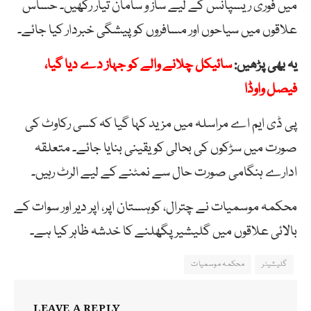
میں فوری ریسپانس کے لیے ساز و سامان تیار رکھیں۔ حساس
علاقوں میں سیاحوں اور مسافروں کو پیشگی خبردار کیا جائے۔
یہ بھی پڑھیں:
سائیکل چلانے والے کو جہاز دے دیا گیا،
فیصل واوڈا
پی ڈی ایم اے مراسلہ میں مزید کہا گیا کہ کسی رکاوٹ کی
صورت میں سڑکوں کی بحالی کو یقینی بنایا جائے۔ متعلقہ
ادارے ہنگامی صورت حال سے نمٹنے کے لیے الرٹ رہیں۔
محکمہ موسمیات نے چترال، کوہستان اپر، اپر دیر اور سوات کے
بالائی علاقوں میں گلیشیر پگھلنے کا خدشہ ظاہر کیا ہے۔
گلیشیئر
محکمہ موسمیات
LEAVE A REPLY