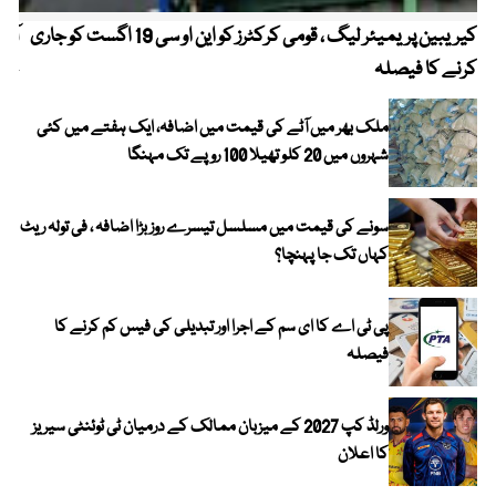
کیریبین پریمیئر لیگ ، قومی کرکٹرز کو این او سی 19 اگست کو جاری
آز
کرنے کا فیصلہ
چھی
ملک بھر میں آٹے کی قیمت میں اضافہ، ایک ہفتے میں کئی
شہروں میں 20 کلو تھیلا 100 روپے تک مہنگا
سونے کی قیمت میں مسلسل تیسرے روز بڑا اضافہ ، فی تولہ ریٹ
کہاں تک جا پہنچا؟
پی ٹی اے کا ای سم کے اجرا اور تبدیلی کی فیس کم کرنے کا
فیصلہ
ورلڈ کپ 2027 کے میزبان ممالک کے درمیان ٹی ٹوئنٹی سیریز
کا اعلان