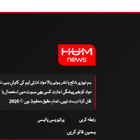
ہم نیوز پر شائع یا نشر ہونے والا مواد ادارتی ٹیم کی کاوش ہے۔ 
مواد کو بغیر پیشگی اجازت کسی بھی صورت میں استعمال یا
نقل کرنا درست نہیں۔ تمام حقوق محفوظ ہیں © 2026
رابطہ کریں
پرائیویسی پالیسی
ہمیں فالو کریں