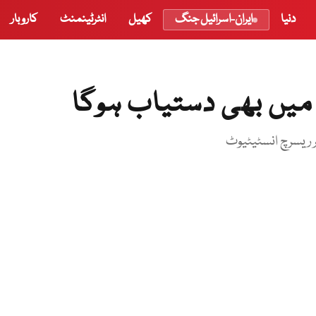
دنیا
ایران-اسرائیل جنگ
کھیل
انٹرٹینمنٹ
کاروبار
 میں بھی دستیاب ہوگا
چر ریسرچ انسٹیٹیوٹ