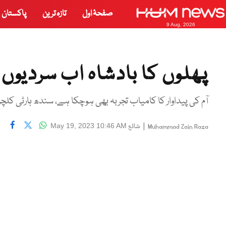
صفحۂ اول
تازہ ترین
پاکستان
9 Aug, 2026
پھلوں کا بادشاہ اب سردیوں
آم کی پیداوار کا کامیاب تجربہ بھی ہوچکا ہے، سندھ ہارٹی کل
|
شائع
May 19, 2023 10:46 AM
Muhammad Zain Raza