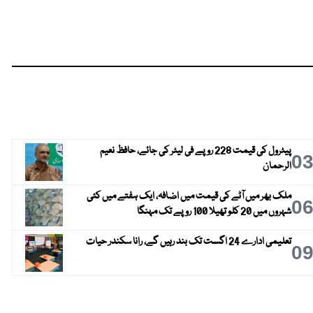
پیٹرول کی قیمت 228 روپے فی لیٹر کی جائے، حافظ نعیم
0
الرحمان
ملک بھر میں آٹے کی قیمت میں اضافہ، ایک ہفتے میں کئی
0
شہروں میں 20 کلو تھیلا 100 روپے تک مہنگا
تعلیمی ادارے 24 اگست تک بند رہیں گے، رانا سکندر حیات
0