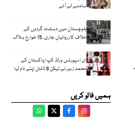
سامنے لے آئے
بلوچستان میں دہشت گردوں کے
خلاف کارروائیاں جاری، 15 خوارج ہلاک
ای اسپورٹس ورلڈ کپ؛ پاکستان کے
محمد زبیر نے ٹیکن 8 ٹائٹل اپنے نام لیا
ہمیں فالو کریں
WhatsApp
Twitter
Facebook
Facebook