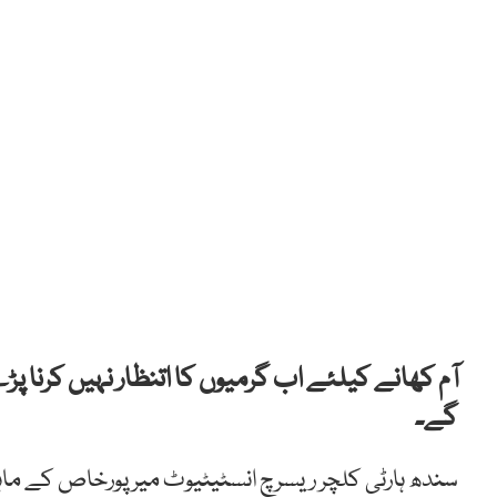
آم کھانے کیلئے اب گرمیوں کا اتنظار نہیں کرنا پ
گے۔
سندھ ہارٹی کلچر ریسرچ انسٹیٹیوٹ میرپورخاص کے ماہر