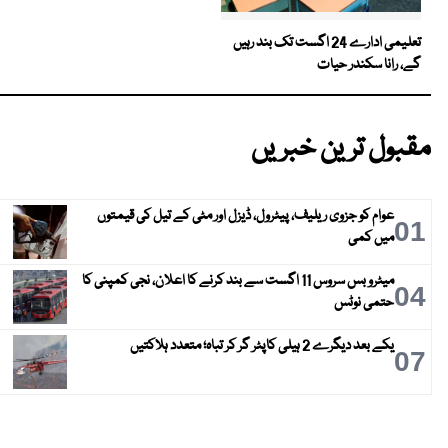
تعلیمی ادارے 24 اگست تک بند رہیں
گے، رانا سکندر حیات
مقبول ترین خبریں
عوام کو جزوی ریلیف، پیٹرول، ڈیزل اور مٹی کے تیل کی قیمتوں
01
میں کمی
میٹرو بس سروس 11 اگست سے بند کرنے کا اعلان، نجی کمپنی کا
04
حتمی نوٹس
یکے بعد دیگرے 2 ہیلی کاپٹر گر کر تباہ؛ متعدد ہلاکتیں
07