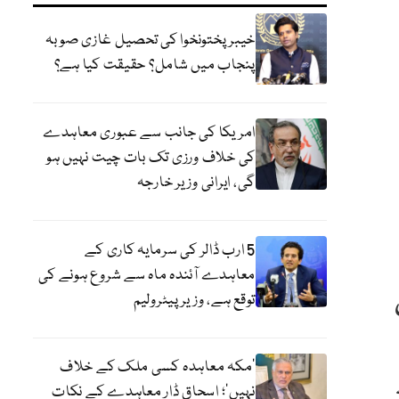
خیبر پختونخوا کی تحصیل غازی صوبہ
پنجاب میں شامل؟ حقیقت کیا ہے؟
امریکا کی جانب سے عبوری معاہدے
کی خلاف ورزی تک بات چیت نہیں ہو
گی، ایرانی وزیر خارجہ
5 ارب ڈالر کی سرمایہ کاری کے
معاہدے آئندہ ماہ سے شروع ہونے کی
توقع ہے، وزیر پیٹرولیم
‘مکہ معاہدہ کسی ملک کے خلاف
نہیں’؛ اسحاق ڈار معاہدے کے نکات