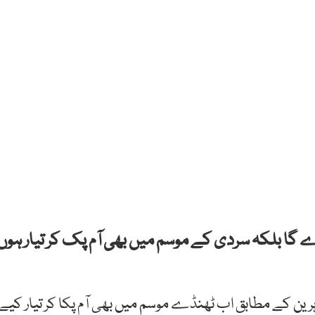
ڑے گا بلکہ سردی کے موسم میں بھی آم پک کر تیار ہوں
ین کے مطابق اب ٹھنڈے موسم میں بھی آم پکا کر تیار کیے