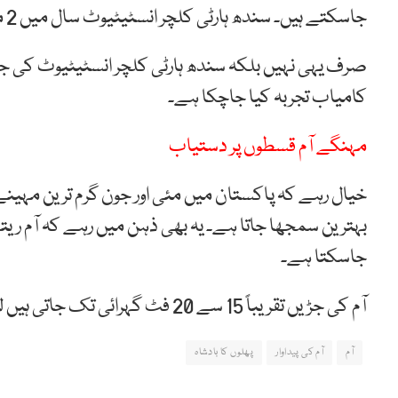
جاسکتے ہیں۔ سندھ ہارٹی کلچر انسٹیٹیوٹ سال میں 2 مرتبہ آم کی پیداوار کا کامیاب تجربہ بھی کرچکی ہے۔
کامیاب تجربہ کیا جاچکا ہے۔
مہنگے آم قسطوں پر دستیاب
خیال رہے کہ پاکستان میں مئی اور جون گرم ترین مہینے 
بہترین سمجھا جاتا ہے۔ یہ بھی ذہن میں رہے کہ آم ری
جاسکتا ہے۔
آم کی جڑیں تقریباً 15 سے 20 فٹ گہرائی تک جاتی ہیں لیکن 5 سے 7 فِٹ گہرائی انتہائی اہم ہے۔
آم
آم کی پیداوار
پھلوں کا بادشاہ