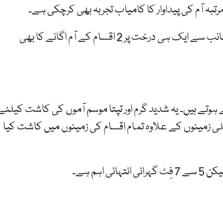
صرف یہی نہیں بلکہ سندھ ہارٹی کلچر انسٹیٹیوٹ کی جانب سے ایک ہی درخت پر 2 اقسام کے آم اگانے کا بھی
ہوتے ہیں۔ یہ شدید گرم اور تپتا موسم آموں کی کاشت کیلئے
تلی زمینوں کے علاوہ تمام اقسام کی زمینوں میں کاشت کیا