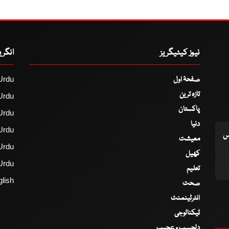
نیوز کیٹیگریز
انگر
صفحۂ اول
Urdu
تازہ ترین
Urdu
پاکستان
Urdu
دنیا
Urdu
اس
معیشت
Urdu
کھیل
Urdu
تعلیم
lish
صحت
انٹرٹینمنٹ
ٹیکنالوجی
دلچسپ و عجیب