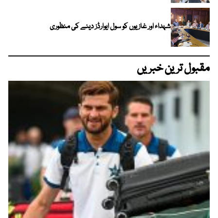
شہداء اور غازیوں کو سول ایوارڈز دینے کی منظوری
مقبول ترین خبریں