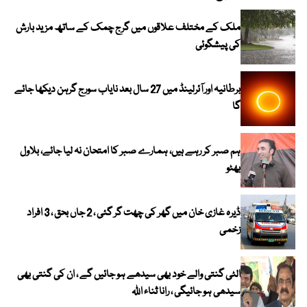
ملک کے مختلف علاقوں میں گرج چمک کے ساتھ مزید بارش
کی پیشگوئی
برطانیہ اور آئرلینڈ میں 27 سال بعد نایاب سورج گرہن دیکھا جائے
گا
ہم صبر کر رہے ہیں، ہمارے صبر کا امتحان نہ لیا جائے، بلاول
بھٹو
ڈیرہ غازی خان میں گھر کی چھت گر گئی ، 2 جاں بحق ، 3 افراد
زخمی
الٹی گنتی والے خود بھی سیدھے ہو جائیں گے ، ان کی گنتی بھی
سیدھی ہو جائیگی ، رانا ثناء اللہ