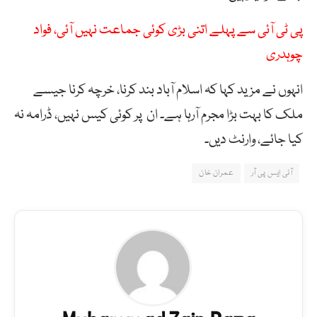
پی ٹی آئی سے پہلے اتنی بڑی کوئی جماعت نہیں آئی، فواد
چوہدری
انہوں نے مزید کہا کہ اسلام آباد بند کرنا، خرچہ کرنا جیسے
ملک کا بہت بڑا مجرم آرہا ہے۔ ان پر کوئی کیس نہیں، ڈرامہ نہ
کیا جائے، وارنٹ دیں۔
آئی ایس پی آر
عمران خان