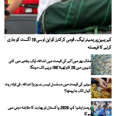
کیریبین پریمیئر لیگ ، قومی کرکٹرز کو این او سی 19 اگست کو جاری
آز
کرنے کا فیصلہ
چھی
ملک بھر میں آٹے کی قیمت میں اضافہ، ایک ہفتے میں کئی
شہروں میں 20 کلو تھیلا 100 روپے تک مہنگا
سونے کی قیمت میں مسلسل تیسرے روز بڑا اضافہ ، فی تولہ ریٹ
کہاں تک جا پہنچا؟
ویمنز ایشیا کپ 2026، پاکستان اور بھارت کا مقابلہ دبئی میں
ہو گا