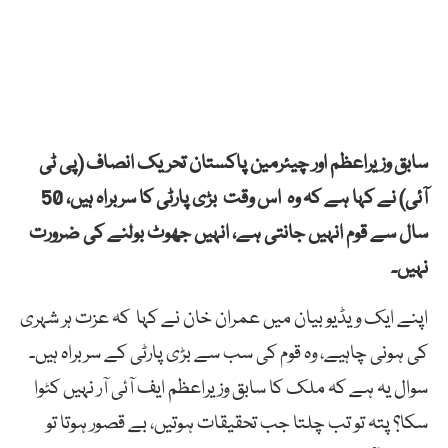
سابق وزیراعظم اور چیئرمین پاکستان تحریک انصاف (پی ٹی
آئی) نے کہا ہے کہ وہ اس وقت بڑی پارٹی کا سربراہ ہیں، 50
سال سے قوم انہیں جانتی ہے، انہیں جھوٹ بولنے کی ضرورت
نہیں۔
اپنے ایک ویڈیو بیان میں عمران خان نے کہا کہ عزت ہر شہری
کی ہونی چاہیے، وہ قوم کی سب سے بڑی پارٹی کے سربراہ ہیں۔
سوال یہ ہے کہ ملک کا سابق وزیراعظم ایف آئی آر نہیں کٹوا
سکا؟ پتہ تو تب چلتا جب تحقیقات ہوتیں، بے قصور ہوتا تو