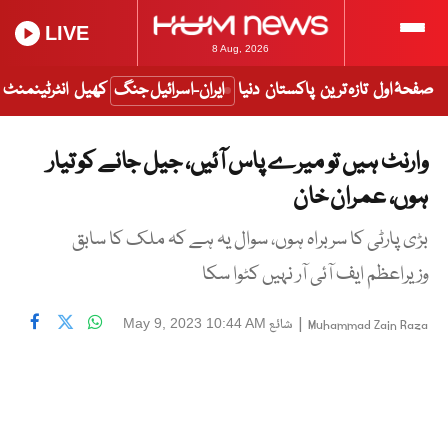
LIVE
8 Aug, 2026
صفحۂ اول
تازہ ترین
پاکستان
دنیا
ایران-اسرائیل جنگ
کھیل
انٹرٹینمنٹ
وارنٹ ہیں تو میرے پاس آئیں، جیل جانے کو تیار
ہوں، عمران خان
بڑی پارٹی کا سربراہ ہوں، سوال یہ ہے کہ ملک کا سابق
وزیراعظم ایف آئی آر نہیں کٹوا سکا
|
شائع
May 9, 2023 10:44 AM
Muhammad Zain Raza