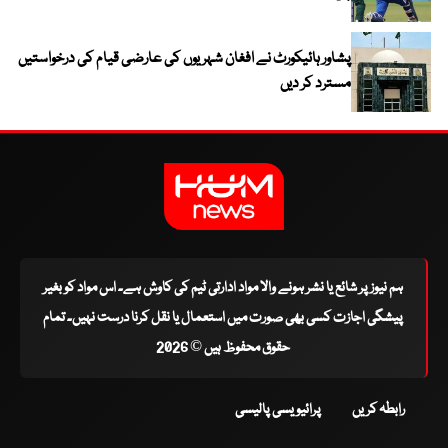
پشاور ہائیکورٹ نے افغان شہریوں کی عارضی قیام کی درخواستیں
مسترد کر دیں
ہم نیوز پر شائع یا نشر ہونے والا مواد ادارتی ٹیم کی کاوش ہے۔ اس مواد کو بغیر
پیشگی اجازت کسی بھی صورت میں استعمال یا نقل کرنا درست نہیں۔ تمام
حقوق محفوظ ہیں © 2026
رابطہ کریں
پرائیویسی پالیسی