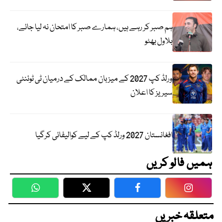
ہم صبر کر رہے ہیں، ہمارے صبر کا امتحان نہ لیا جائے،
بلاول بھٹو
ورلڈ کپ 2027 کے میزبان ممالک کے درمیان ٹی ٹوئنٹی
سیریز کا اعلان
افغانستان 2027 ورلڈ کپ کے لیے کوالیفائی کرگیا
ہمیں فالو کریں
WhatsApp
Twitter
Facebook
Faceboo
متعلقہ خبریں