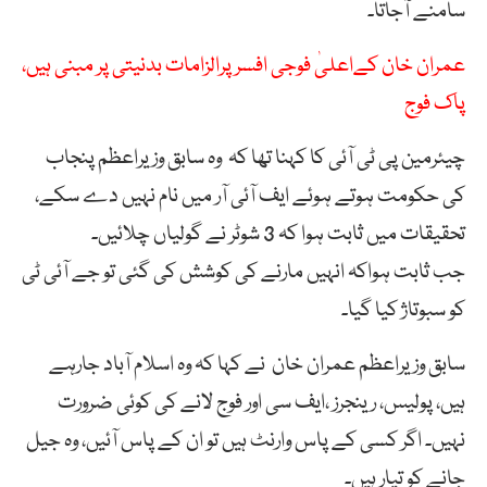
سامنے آجاتا۔
عمران خان کےاعلیٰ فوجی افسر پرالزامات بدنیتی پر مبنی ہیں،
پاک فوج
چیئرمین پی ٹی آئی کا کہنا تھا کہ وہ سابق وزیراعظم پنجاب
کی حکومت ہوتے ہوئے ایف آئی آر میں نام نہیں دے سکے،
تحقیقات میں ثابت ہوا کہ 3 شوٹر نے گولیاں چلائیں۔
جب ثابت ہواکہ انہیں مارنے کی کوشش کی گئی تو جے آئی ٹی
کو سبوتاژ کیا گیا۔
سابق وزیراعظم عمران خان نے کہا کہ وہ اسلام آباد جارہے
ہیں، پولیس، رینجرز ،ایف سی اور فوج لانے کی کوئی ضرورت
نہیں۔ اگر کسی کے پاس وارنٹ ہیں تو ان کے پاس آئیں، وہ جیل
جانے کو تیار ہیں۔