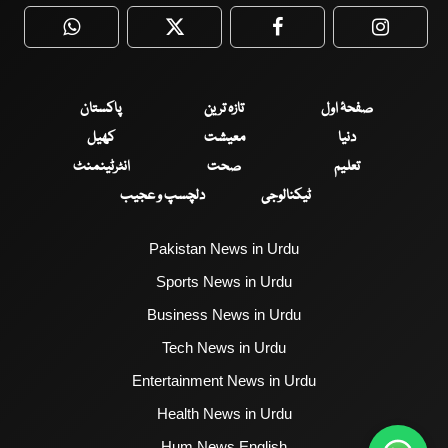
WhatsApp
Twitter
Facebook
Faceboo
صفحۂ اول
تازہ ترین
پاکستان
دنیا
معیشت
کھیل
تعلیم
صحت
انٹرٹینمنٹ
ٹیکنالوجی
دلچسپ و عجیب
Pakistan News in Urdu
Sports News in Urdu
Business News in Urdu
Tech News in Urdu
Entertainment News in Urdu
Health News in Urdu
Hum News English