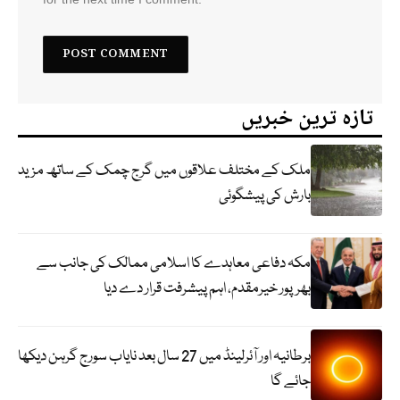
تازہ ترین خبریں
ملک کے مختلف علاقوں میں گرج چمک کے ساتھ مزید
بارش کی پیشگوئی
مکہ دفاعی معاہدے کا اسلامی ممالک کی جانب سے
بھرپور خیرمقدم، اہم پیشرفت قرار دے دیا
برطانیہ اور آئرلینڈ میں 27 سال بعد نایاب سورج گرہن دیکھا
جائے گا