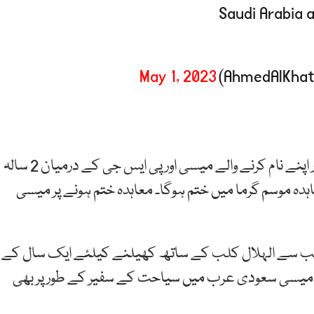
Saudi Arabia a
May 1, 2023
چھ مرتبہ فٹبال کے سب سے بڑے انفرادی اعزاز بیلن ڈار اپنے نام کرنے والے میسی اور پی ایس جی کے درمیان 2 سالہ
ہدہ موسم گرما میں ختم ہوگا۔ معاہدہ ختم ہونے پر میسی
نب سے الہلال کلب کے ساتھ کھیلنے کیلئے ایک سال کے
یسی سعودی عرب میں سیاحت کے سفیر کے طور پر بھی