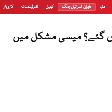
دنیا
ایران-اسرائیل جنگ
کھیل
انٹرٹینمنٹ
کاروبار
وں گئے؟ میسی مشکل میں