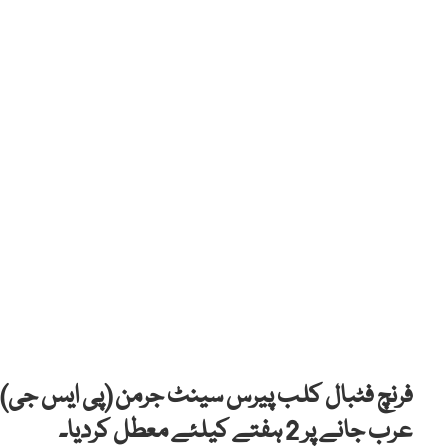
فرنچ فٹبال کلب پیرس سینٹ جرمن (پی ایس جی) نے
عرب جانے پر 2 ہفتے کیلئے معطل کردیا۔