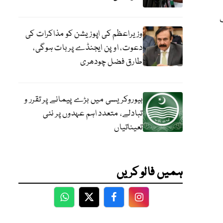
وزیراعظم کی اپوزیشن کو مذاکرات کی
دعوت، اوپن ایجنڈے پر بات ہوگی،
طارق فضل چودھری
بیوروکریسی میں بڑے پیمانے پر تقرر و
تبادلے، متعدد اہم عہدوں پر نئی
تعیناتیاں
ہمیں فالو کریں
WhatsApp
Twitter
Facebook
Facebook