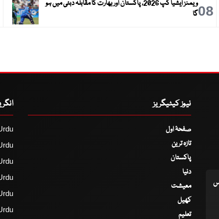
ویمنز ایشیا کپ 2026، پاکستان اور بھارت کا مقابلہ دبئی میں ہو
9
08
گا
نیوز کیٹیگریز
انگر
صفحۂ اول
Urdu
تازہ ترین
Urdu
پاکستان
Urdu
دنیا
Urdu
اس
معیشت
Urdu
کھیل
Urdu
تعلیم