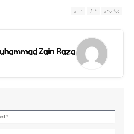
پی ایس جی
فٹبال
میسی
uhammad Zain Raza