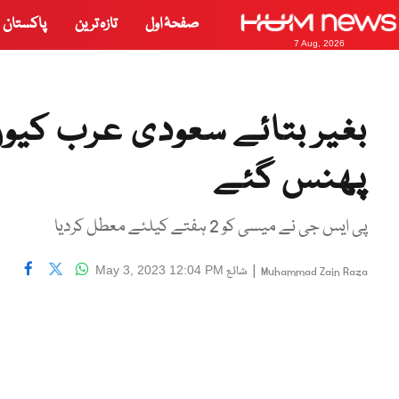
صفحۂ اول
تازہ ترین
پاکستان
7 Aug, 2026
بغیر بتائے سعودی عرب کی
پھنس گئے
پی ایس جی نے میسی کو 2 ہفتے کیلئے معطل کردیا
|
شائع
May 3, 2023 12:04 PM
Muhammad Zain Raza