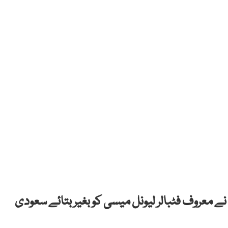
 معروف فٹبالر لیونل میسی کو بغیر بتائے سعودی