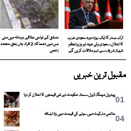
دمشق کے نواحی علاقے جرمانہ میں منی
ترک صدر کا ایک روزہ دورہ سعودی عرب
بس میں دھماکہ، 2 افراد جاں بحق، متعدد
کا اعلان، سعودی ولی عہد اور وزیراعظم
زخمی
شہباز شریف سے اہم ملاقات کریں گے
مقبول ترین خبریں
پیٹرول مہنگا، ڈیزل سستا، حکومت نے نئی قیمتوں کا اعلان کر دیا
01
عالمی مارکیٹ میں سونے کی قیمت میں بڑا اضافہ
04