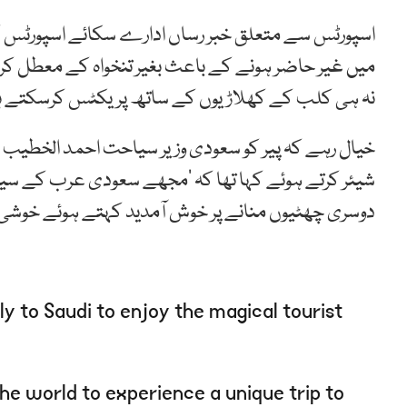
اسپورٹس سے متعلق خبر رساں ادارے سکائے اسپورٹس 
میں غیر حاضر ہونے کے باعث بغیر تنخواہ کے معطل ک
نہ ہی کلب کے کھلاڑیوں کے ساتھ پریکٹس کرسکتے ہیں
خیال رہے کہ پیر کو سعودی وزیر سیاحت احمد الخطیب 
شیئر کرتے ہوئے کہا تھا کہ ‘مجھے سعودی عرب کے سیاح
دوسری چھٹیوں منانے پر خوش آمدید کہتے ہوئے خوشی 
ly to Saudi to enjoy the magical tourist
he world to experience a unique trip to