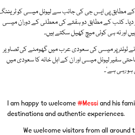
کے مطابق پی ایس جی کی جانب سے لیونل میسی کو ٹریننگ
ر دیا۔ کلب کے مطابق دو ہفتے کی معطلی کے دوران میسی
 اور نہ ہی کوئی میچ کھیل سکتے ہیں۔
نے ٹوئٹر پر میسی کی سعودی عرب میں گھومنے کی تصاویر
تی سفیر لیونل میسی اور ان کے اہل خانہ کا سعودی میں
ہو رہی ہے’۔
I am happy to welcome
#Messi
and his fami
destinations and authentic experiences.
We welcome visitors from all around t