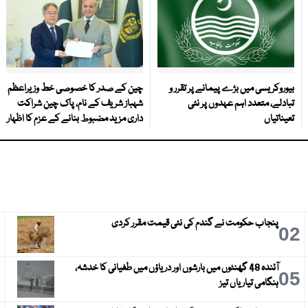
بیوروکریسی میں بڑے پیمانے پر تقرر و
چین کے صدر کا خصوصی خط وزیراعظم
تبادلے، متعدد اہم عہدوں پر نئی
شہباز شریف کے نام، پاک چین شراکت
تعیناتیاں
داری مزید مضبوط بنانے کے عزم کا اظہار
پنجاب حکومت نے گندم کی نئی قیمت مقرر کردی
3
02
آئندہ 48 گھنٹوں میں بارشوں اور دریاؤں میں طغیانی کا خدشہ،
6
05
ہنگامی تیاریاں تیز