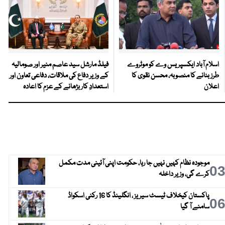
اسلام آباد ایکسپریس وے کو موٹروے
فیلڈ مارشل سید عاصم منیر اور صومالیہ
طرز بنانے کا منصوبہ، محسن نقوی کا
کے وزیر دفاع کی ملاقات، دفاعی تعاون اور
اعلان
استعدادِ کار بڑھانے کے عزم کا اعادہ
موجودہ نظام کہیں نہیں جا رہا، حکومت اپنی آئینی مدت مکمل
0
کرے گی، وزیر داخلہ
پاکستان کیخلاف ٹیسٹ سیریز ، انگلینڈ کا 16 رکنی اسکواڈ
0
سامنے آ گیا