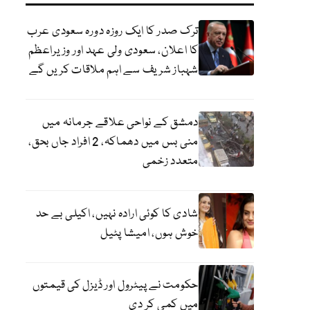
ترک صدر کا ایک روزہ دورہ سعودی عرب
کا اعلان، سعودی ولی عہد اور وزیراعظم
شہباز شریف سے اہم ملاقات کریں گے
دمشق کے نواحی علاقے جرمانہ میں
منی بس میں دھماکہ، 2 افراد جاں بحق،
متعدد زخمی
شادی کا کوئی ارادہ نہیں، اکیلی بے حد
خوش ہوں، امیشا پٹیل
حکومت نے پیٹرول اور ڈیزل کی قیمتوں
میں کمی کر دی