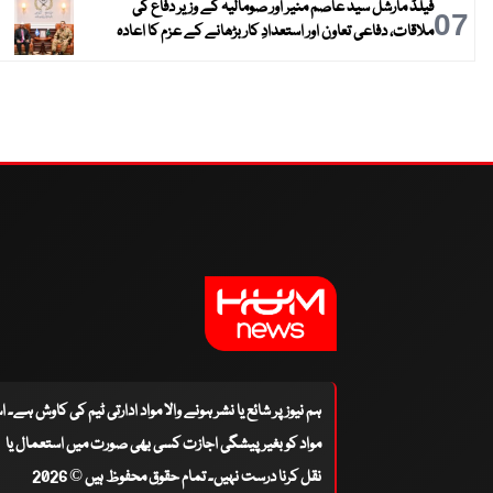
فیلڈ مارشل سید عاصم منیر اور صومالیہ کے وزیر دفاع کی
07
ملاقات، دفاعی تعاون اور استعدادِ کار بڑھانے کے عزم کا اعادہ
ہم نیوز پر شائع یا نشر ہونے والا مواد ادارتی ٹیم کی کاوش ہے۔ 
مواد کو بغیر پیشگی اجازت کسی بھی صورت میں استعمال یا
نقل کرنا درست نہیں۔ تمام حقوق محفوظ ہیں © 2026