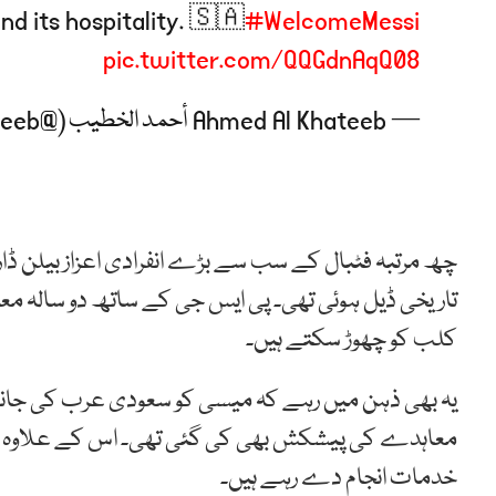
nd its hospitality. 🇸🇦
#WelcomeMessi
pic.twitter.com/QQGdnAqQ08
— Ahmed Al Khateeb أحمد الخطيب (@AhmedAlKhateeb)
تاریخی ڈیل ہوئی تھی۔ پی ایس جی کے ساتھ دو سالہ معا
کلب کو چھوڑ سکتے ہیں۔
یہ بھی ذہن میں رہے کہ میسی کو سعودی عرب کی جا
معاہدے کی پیشکش بھی کی گئی تھی۔ اس کے علاوہ م
خدمات انجام دے رہے ہیں۔