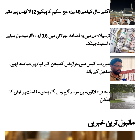
اگلے سال کیلئے 40 روزہ حج اسکیم کا پیکیج 12 لاکھ روپے مقرر
ترسیلات زر میں بڑا اضافہ ، جولائی میں 3.6 ارب ڈالر موصول ہوئے
، اسٹیٹ بینک
میر رضا کیس میں جوڈیشل کمیشن کے قیام پر رضامند نہیں،
مقتول کے والد
بیشتر علاقوں میں موسم گرم رہے گا ، بعض مقامات پر بارش کا
امکان
مقبول ترین خبریں