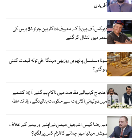
آفریدی
ڈیوکس آف ہیزرڈ کے معروف اداکار بین جونز 84 برس کی
عمر میں انتقال کر گئے
سونا مسلسل پانچویں روز بھی مہنگا ، فی تولہ قیمت کتنی
ہو گئی؟
احتجاج کرنیوالے مقاصد میں ناکام ہو گئے ، آزاد کشمیر
میں دو تہائی اکثریت سے حکومت بنائینگے ، رانا ثناء اللہ
میر رضا کیس؛ شرجیل میمن نے اپنے اور بیٹے کے خلاف
سوشل میڈیا مہم چلانے کا الزام کس پر لگایا؟