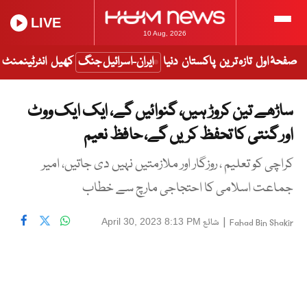
LIVE
10 Aug, 2026
صفحۂ اول
تازہ ترین
پاکستان
دنیا
ایران-اسرائیل جنگ
کھیل
انٹرٹینمنٹ
ساڑھے تین کروڑ ہیں، گنوائیں گے، ایک ایک ووٹ
اور گنتی کا تحفظ کریں گے، حافظ نعیم
کراچی کو تعلیم ، روزگار اور ملازمتیں نہیں دی جاتیں، امیر
جماعت اسلامی کا احتجاجی مارچ سے خطاب
|
شائع
April 30, 2023 8:13 PM
Fahad Bin Shakir