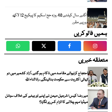
اگلے سال کیلئے 40 روزہ حج اسکیم کا پیکیج 12 لاکھ
روپے مقرر
ہمیں فالو کریں
WhatsApp
Twitter
Facebook
Faceboo
متعلقہ خبریں
احتجاج کرنیوالے مقاصد میں ناکام ہو گئے ، آزاد کشمیر میں دو
تہائی اکثریت سے حکومت بنائینگے ، رانا ثناء اللہ
میر رضا کیس؛ شرجیل میمن نے اپنے اور بیٹے کے خلاف سوشل
میڈیا مہم چلانے کا الزام کس پر لگایا؟