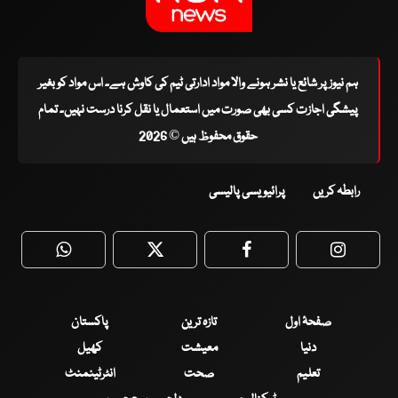
ہم نیوز پر شائع یا نشر ہونے والا مواد ادارتی ٹیم کی کاوش ہے۔ اس مواد کو بغیر
پیشگی اجازت کسی بھی صورت میں استعمال یا نقل کرنا درست نہیں۔ تمام
حقوق محفوظ ہیں © 2026
رابطہ کریں
پرائیویسی پالیسی
WhatsApp
Twitter
Facebook
Faceboo
صفحۂ اول
تازہ ترین
پاکستان
دنیا
معیشت
کھیل
تعلیم
صحت
انٹرٹینمنٹ