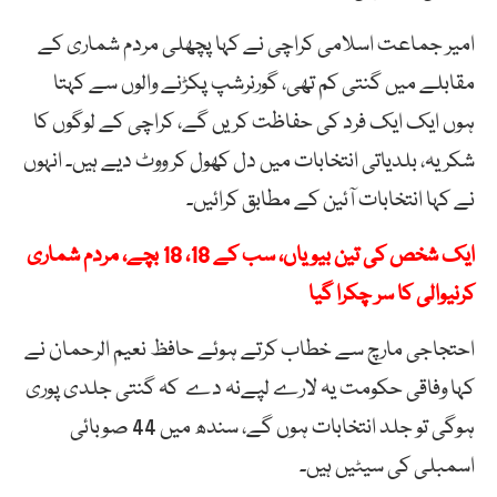
امیر جماعت اسلامی کراچی نے کہا پچھلی مردم شماری کے
مقابلے میں گنتی کم تھی، گورنرشپ پکڑنے والوں سے کہتا
ہوں ایک ایک فرد کی حفاظت کریں گے، کراچی کے لوگوں کا
شکریہ، بلدیاتی انتخابات میں دل کھول کر ووٹ دیے ہیں۔ انہوں
نے کہا انتخابات آئین کے مطابق کرائیں۔
ایک شخص کی تین بیویاں، سب کے 18، 18 بچے، مردم شماری
کرنیوالی کا سر چکرا گیا
احتجاجی مارچ سے خطاب کرتے ہوئے حافظ نعیم الرحمان نے
کہا وفاقی حکومت یہ لارے لپےنہ دے کہ گنتی جلدی پوری
ہوگی تو جلد انتخابات ہوں گے، سندھ میں 44 صوبائی
اسمبلی کی سیٹیں ہیں۔