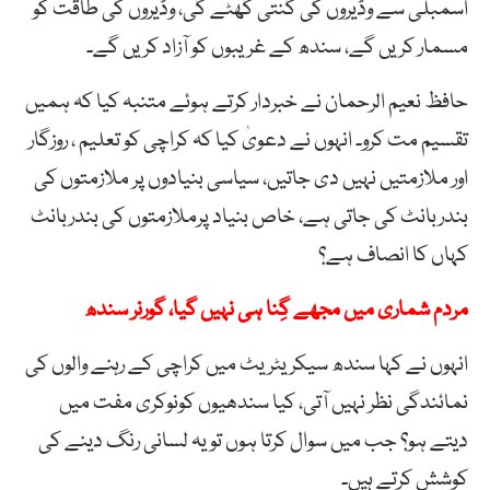
اسمبلی سے وڈیروں کی گنتی گھٹے گی، وڈیروں کی طاقت کو
مسمار کریں گے، سندھ کے غریبوں کو آزاد کریں گے۔
حافظ نعیم الرحمان نے خبردار کرتے ہوئے متنبہ کیا کہ ہمیں
تقسیم مت کرو۔ انہوں نے دعویٰ کیا کہ کراچی کو تعلیم ، روزگار
اور ملازمتیں نہیں دی جاتیں، سیاسی بنیادوں پر ملازمتوں کی
بندربانٹ کی جاتی ہے، خاص بنیاد پرملازمتوں کی بندربانٹ
کہاں کا انصاف ہے؟
مردم شماری میں مجھے گِنا ہی نہیں گیا، گورنر سندھ
انہوں نے کہا سندھ سیکریٹریٹ میں کراچی کے رہنے والوں کی
نمائندگی نظر نہیں آتی، کیا سندھیوں کونوکری مفت میں
دیتے ہو؟ جب میں سوال کرتا ہوں تو یہ لسانی رنگ دینے کی
کوشش کرتے ہیں۔