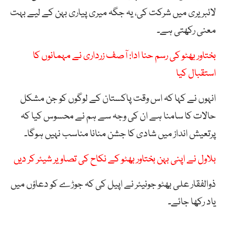
لائبریری میں شرکت کی، یہ جگہ میری پیاری بہن کے لیے بہت
معنی رکھتی ہے۔
بختاور بھٹو کی رسم حنا ادا: آصف زرداری نے مہمانوں کا
استقبال کیا
انہوں نے کہا کہ اس وقت پاکستان کے لوگوں کو جن مشکل
حالات کا سامنا ہے ان کی وجہ سے ہم نے محسوس کیا کہ
پرتعیش انداز میں شادی کا جشن منانا مناسب نہیں ہوگا۔
بلاول نے اپنی بہن بختاور بھٹو کے نکاح کی تصاویر شیئر کر دیں
ذوالفقار علی بھٹو جونیئر نے اپیل کی کہ جوڑے کو دعاؤں میں
یاد رکھا جائے۔