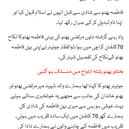
فاطمہ بھٹو سے شادی سے قبل انہوں نے اسلام قبول کیا اور
اپنا نام تبدیل کر کے جبران رکھ لیا۔
یاد رہے گزشتہ دنوں مرتضی ٰبھٹو کی بیٹی فاطمہ بھٹوکا نکاح
70کلفٹن کراچی میں ہوا،ذوالفقار جونیئر نےاپنی بہن فاطمہ
بھٹو کےنکاح کی تفصیل شیئر کی۔
بختاور بھٹو رشتہ ازدواج میں منسلک ہو گئیں
جونیئر بھٹو کا کہنا تھا ہمارے والد شہید میر مرتضیٰ بھٹو اور
بھٹو خاندان کی جانب سے مجھے یہ خوشخبری سناتے ہوئے
بہت خوشی ہو رہی ہے میری بہن فاطمہ کی شادی کل
ہمارے گھر 70 کلفٹن میں ایک سادہ تقریب میں ہوئی۔
تقریب میں فاطمہ کے چاہنے والوں نے ہمارے دادا کی