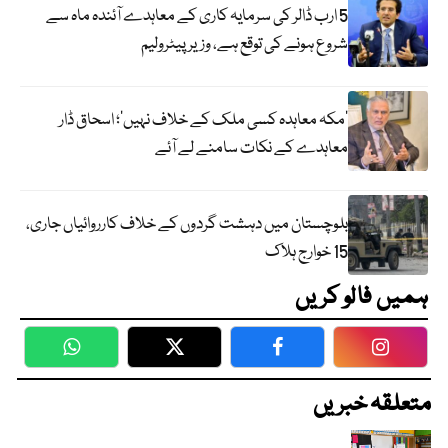
5 ارب ڈالر کی سرمایہ کاری کے معاہدے آئندہ ماہ سے
شروع ہونے کی توقع ہے، وزیر پیٹرولیم
‘مکہ معاہدہ کسی ملک کے خلاف نہیں’؛ اسحاق ڈار
معاہدے کے نکات سامنے لے آئے
بلوچستان میں دہشت گردوں کے خلاف کارروائیاں جاری،
15 خوارج ہلاک
ہمیں فالو کریں
WhatsApp
Twitter
Facebook
Faceboo
متعلقہ خبریں