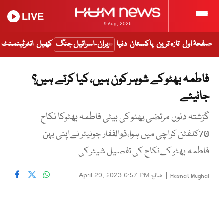
LIVE
9 Aug, 2026
صفحۂ اول
تازہ ترین
پاکستان
دنیا
ایران-اسرائیل جنگ
کھیل
انٹرٹینمنٹ
فاطمہ بھٹو کے شوہر کون ہیں، کیا کرتے ہیں؟
جانیئے
گزشتہ دنوں مرتضی ٰبھٹو کی بیٹی فاطمہ بھٹوکا نکاح
70کلفٹن کراچی میں ہوا،ذوالفقار جونیئر نےاپنی بہن
فاطمہ بھٹو کےنکاح کی تفصیل شیئر کی۔
|
شائع
April 29, 2023 6:57 PM
Hasnat Mughal