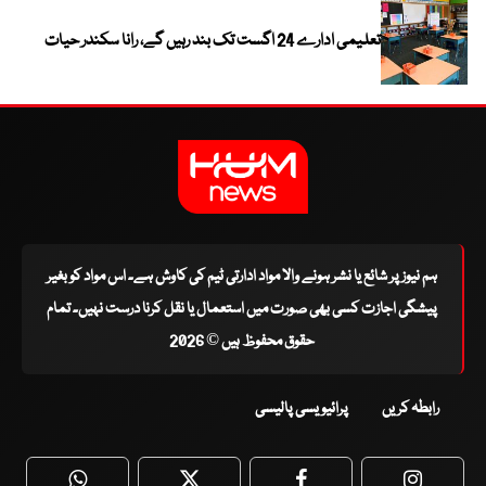
تعلیمی ادارے 24 اگست تک بند رہیں گے، رانا سکندر حیات
ہم نیوز پر شائع یا نشر ہونے والا مواد ادارتی ٹیم کی کاوش ہے۔ اس مواد کو بغیر
پیشگی اجازت کسی بھی صورت میں استعمال یا نقل کرنا درست نہیں۔ تمام
حقوق محفوظ ہیں © 2026
رابطہ کریں
پرائیویسی پالیسی