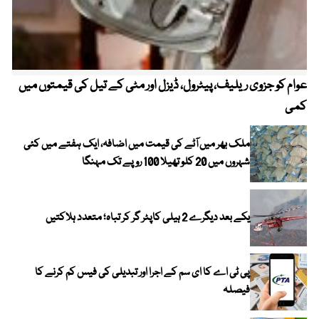
عوام کو جزوی ریلیف، پیٹرول، ڈیزل اور مٹی کے تیل کی قیمتوں میں
4 روز میں سونے کی قیمت میں بڑا اضافہ
کمی
ملک بھر میں آٹے کی قیمت میں اضافہ، ایک ہفتے میں کئی
شہروں میں 20 کلو تھیلا 100 روپے تک مہنگا
یکے بعد دیگرے 2 ہیلی کاپٹر گر کر تباہ؛ متعدد ہلاکتیں
پی ٹی اے کا ای سم کے اجرا اور تبدیلی کی فیس کم کرنے کا
فیصلہ