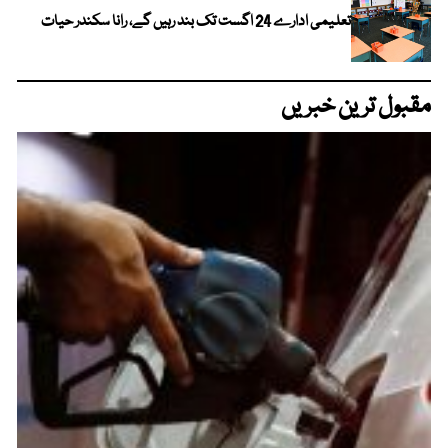
تعلیمی ادارے 24 اگست تک بند رہیں گے، رانا سکندر حیات
مقبول ترین خبریں