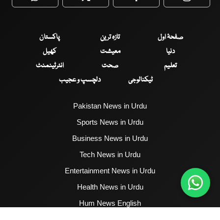
WhatsApp
Twitter
Facebook
Faceboo
صفحۂ اول
تازہ ترین
پاکستان
دنیا
معیشت
کھیل
تعلیم
صحت
انٹرٹینمنٹ
ٹیکنالوجی
دلچسپ و عجیب
Pakistan News in Urdu
Sports News in Urdu
Business News in Urdu
Tech News in Urdu
Entertainment News in Urdu
Health News in Urdu
Hum News English