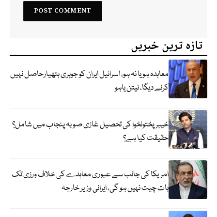
تازہ ترین خبریں
معاہدہ ہو یا نہ ہو، اسرائیل ایران کو جوہری ہتھیارحاصل نہیں
کرنے دیگا، نیتن یاہو
خیبر پختونخوا کی تحصیل غازی صوبہ پنجاب میں شامل؟
حقیقت کیا ہے؟
امریکا کی جانب سے عبوری معاہدے کی خلاف ورزی تک
بات چیت نہیں ہو گی، ایرانی وزیر خارجہ