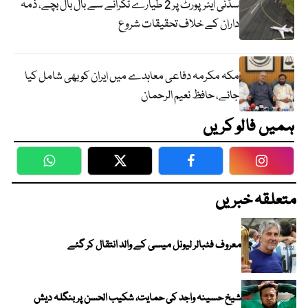
سڈنی ایئرپورٹ پر 2 طیارے ٹکرانے سے بال بال بچے، ذمہ
داران کے خلاف تحقیقات شروع
مکہ مکرمہ دفاعی معاہدے میں ایران کو بھی شامل کیا
جائے، حافظ نعیم الرحمان
ہمیں فالو کریں
WhatsApp
Twitter
Facebook
Faceboo
متعلقہ خبریں
معروف فٹبالر لیونل میسی کے والد انتقال کر گئے
شیخ حسینہ واجد کی حمایت، شکیب الحسن پر بنگلہ دیش