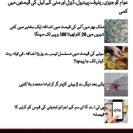
عوام کو جزوی ریلیف، پیٹرول، ڈیزل اور مٹی کے تیل کی قیمتوں میں
4 روز میں سونے کی قیمت میں بڑا اضافہ
کمی
ملک بھر میں آٹے کی قیمت میں اضافہ، ایک ہفتے میں کئی
شہروں میں 20 کلو تھیلا 100 روپے تک مہنگا
سونے کی قیمت میں مسلسل تیسرے روز بڑا اضافہ ، فی تولہ ریٹ
کہاں تک جا پہنچا؟
یکے بعد دیگرے 2 ہیلی کاپٹر گر کر تباہ؛ متعدد ہلاکتیں
پی ٹی اے کا ای سم کے اجرا اور تبدیلی کی فیس کم کرنے کا
فیصلہ