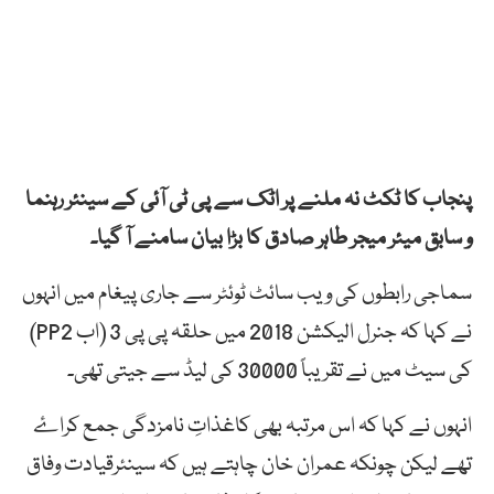
پنجاب کا ٹکٹ نہ ملنے پر اٹک سے پی ٹی آئی کے سینئر رہنما
و سابق میئر میجر طاہر صادق کا بڑا بیان سامنے آ گیا۔
سماجی رابطوں کی ویب سائٹ ٹوئٹر سے جاری پیغام میں انہوں
نے کہا کہ
جنرل الیکشن 2018 میں حلقہ پی پی 3 (اب PP2)
کی سیٹ میں نے تقریباً 30000 کی لیڈ سے جیتی تھی۔
انہوں نے کہا کہ اس مرتبہ بھی کاغذاتِ نامزدگی جمع کراۓ
تھے لیکن چونکہ عمران
خان چاہتے ہیں کہ سینئرقیادت وفاق