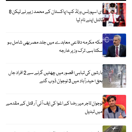
ای اسپورٹس ورلڈ کپ؛ پاکستان کے محمد زبیر نے ٹیکن 8
ٹائٹل اپنے نام لیا
مکہ مکرمہ دفاعی معاہدے میں جلد مصر بھی شامل ہو
سکتا ہے، ترک وزیر خارجہ
بارشوں کی تباہی؛ قصور میں چھتیں گرنے سے 2 افراد جاں
بحق؛ حیدرآباد میں 3 نوجوان ڈوب گئے
نوجوان تاجر میر رضا کے اغوا کی ایف آئی آر قتل کے مقدمے
میں تبدیل