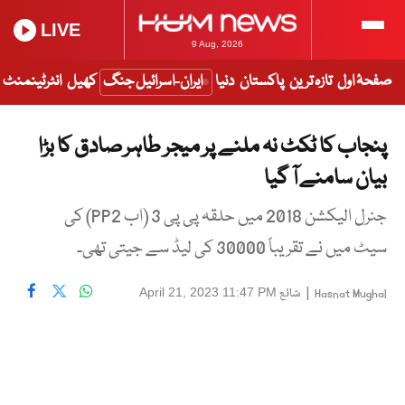
LIVE
9 Aug, 2026
صفحۂ اول
تازہ ترین
پاکستان
دنیا
ایران-اسرائیل جنگ
کھیل
انٹرٹینمنٹ
پنجاب کا ٹکٹ نہ ملنے پر میجر طاہر صادق کا بڑا
بیان سامنے آ گیا
جنرل الیکشن 2018 میں حلقہ پی پی 3 (اب PP2) کی
سیٹ میں نے تقریباً 30000 کی لیڈ سے جیتی تھی۔
|
شائع
April 21, 2023 11:47 PM
Hasnat Mughal