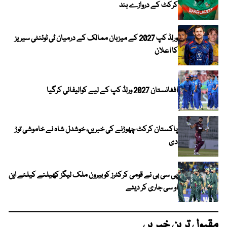
کرکٹ کے دروازے بند
ورلڈ کپ 2027 کے میزبان ممالک کے درمیان ٹی ٹوئنٹی سیریز
کا اعلان
افغانستان 2027 ورلڈ کپ کے لیے کوالیفائی کرگیا
پاکستان کرکٹ چھوڑنے کی خبریں، خوشدل شاہ نے خاموشی توڑ
دی
پی سی بی نے قومی کرکٹرز کو بیرون ملک لیگز کھیلنے کیلئے این
او سی جاری کر دیئے
مقبول ترین خبریں