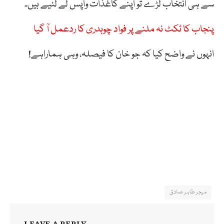
سے ہی انتخاب لڑے تو اپنے کاغذات واپس لے لئیے ہیں۔
پنجاب کا ٹکٹ نہ ملنے پر فواد چوہدری کا ردعمل آ گیا
انہوں نے واضح کیا کہ جو خان کا فیصلہ، وہی ہماراہے!
میجر طاہر صادق