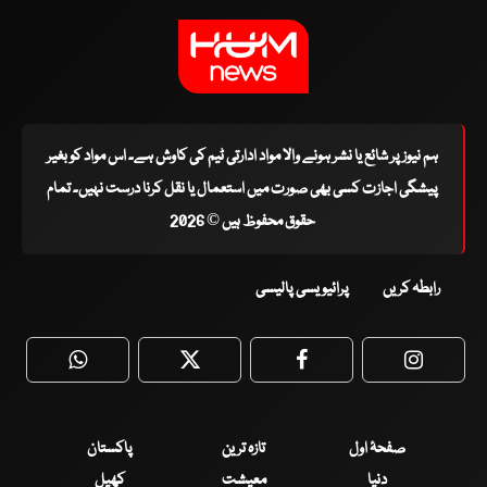
ہم نیوز پر شائع یا نشر ہونے والا مواد ادارتی ٹیم کی کاوش ہے۔ اس مواد کو بغیر
پیشگی اجازت کسی بھی صورت میں استعمال یا نقل کرنا درست نہیں۔ تمام
حقوق محفوظ ہیں © 2026
رابطہ کریں
پرائیویسی پالیسی
WhatsApp
Twitter
Facebook
Faceboo
صفحۂ اول
تازہ ترین
پاکستان
دنیا
معیشت
کھیل