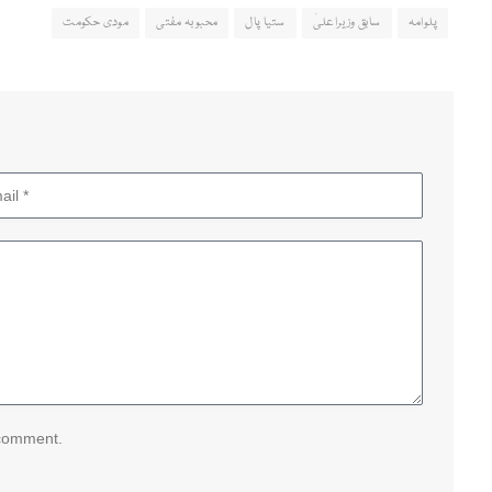
پلوامہ
سابق وزیراعلیٰ
ستیا پال
محبوبہ مفتی
مودی حکومت
 comment.