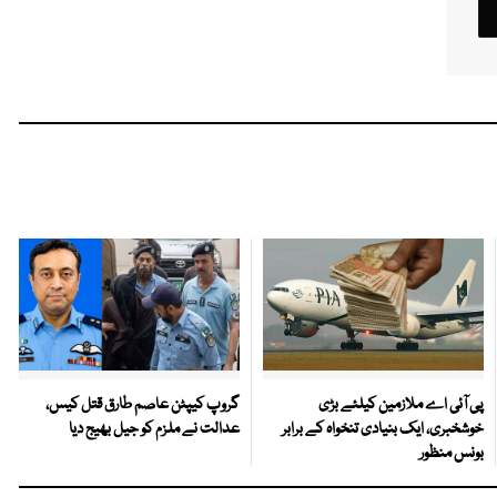
پی آئی اے ملازمین کیلئے بڑی
گروپ کیپٹن عاصم طارق قتل کیس،
خوشخبری، ایک بنیادی تنخواہ کے برابر
عدالت نے ملزم کو جیل بھیج دیا
بونس منظور