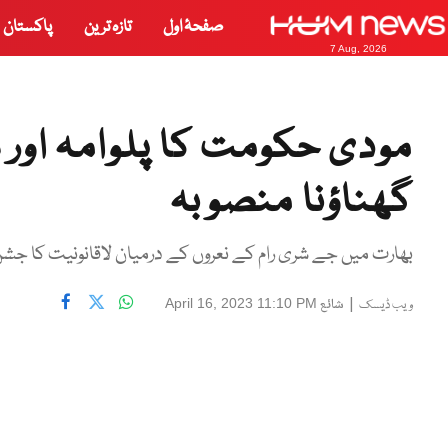
صفحۂ اول
تازہ ترین
پاکستان
7 Aug, 2026
مودی حکومت کا پلوامہ اور 
گھناؤنا منصوبہ
بھارت میں جے شری رام کے نعروں کے درمیان لاقانونیت کا جشن 
|
شائع
April 16, 2023 11:10 PM
ویب ڈیسک