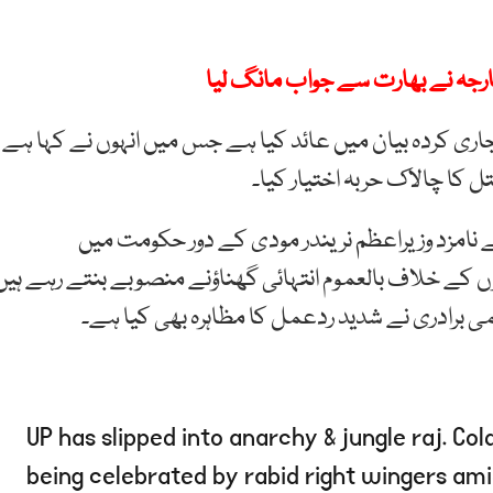
ارجہ نے بھارت سے جواب مانگ لیا
پر جاری کردہ بیان میں عائد کیا ہے جس میں انہوں نے کہا ہے
کا چالاک حربہ اختیار کیا۔
امزد وزیراعظم نریندر مودی کے دور حکومت میں
وں کے خلاف بالعموم انتہائی گھناؤنے منصوبے بنتے رہے ہیں
می برادری نے شدید ردعمل کا مظاہرہ بھی کیا ہے۔
UP has slipped into anarchy & jungle raj. Co
being celebrated by rabid right wingers amid