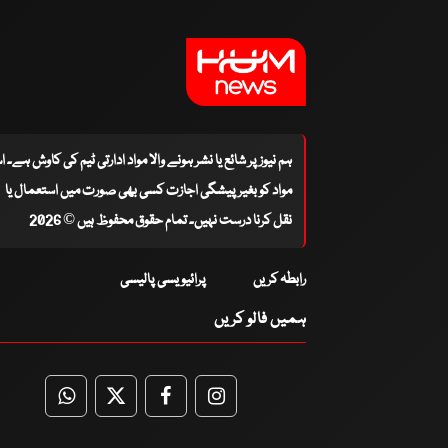
ہم نیوز پر شائع یا نشر ہونے والا مواد ادارتی ٹیم کی کاوش ہے۔ 
مواد کو بغیر پیشگی اجازت کسی بھی صورت میں استعمال یا
نقل کرنا درست نہیں۔ تمام حقوق محفوظ ہیں © 2026
رابطہ کریں
پرائیویسی پالیسی
ہمیں فالو کریں
WhatsApp
Twitter
Facebook
Facebook