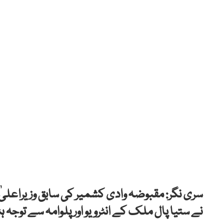
سری نگر: مقبوضہ وادی کشمیر کی سابق وزیراعلیٰ
نے ستیا پال ملک کے انٹرویو اور پلوامہ سے توجہ 