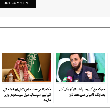
معرکہ حق کے بعد پاکستان کو ایک کے
مکہ دفاعی معاہدہ امن، ترقی اور خوشحالی
بعد ایک کامیابی ملی، عطا تارڑ
کے لیے اہم سنگِ میل ہے،سعودی وزیر
خارجہ