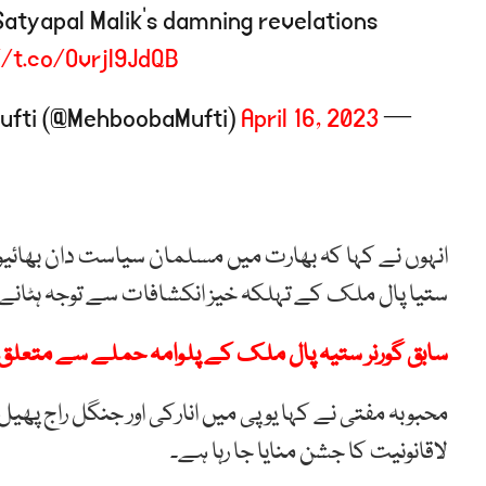
 Satyapal Malik’s damning revelations
//t.co/Ovrjl9JdQB
April 16, 2023
— Mehbooba Mufti (@MehboobaMufti)
انہوں نے کہا کہ بھارت میں مسلمان سیاست دان بھائیو
ستیا پال ملک کے تہلکہ خیز انکشافات سے توجہ ہٹانے 
سابق گورنر ستیہ پال ملک کے پلوامہ حملے سے متعلق
محبوبہ مفتی نے کہا یو پی میں انارکی اور جنگل راج پھ
لاقانونیت کا جشن منایا جا رہا ہے۔