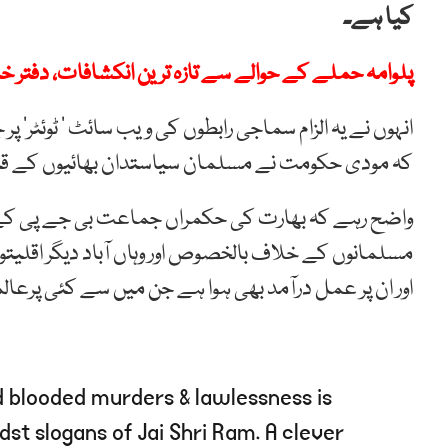
کیا ہے۔
پلوامہ حملے کے حوالے سے تازہ ترین انکشافات، دفتر خ
انہوں نے یہ الزام سماجی رابطوں کی ویب سائٹ ’ ٹوئٹر‘ 
کہ مودی حکومت نے مسلمان سیاستدان بھائیوں کے قتل 
واضح رہے کہ بھارت کی حکمراں جماعت بی جے پی کے ن
مسلمانوں کے خلاف بالخصوص اور وہاں آباد دیگر اقلیت
اور ان پر عمل درآمد بھی ہوا ہے جن میں سے کئی پرعال
ld blooded murders & lawlessness is
st slogans of Jai Shri Ram. A clever