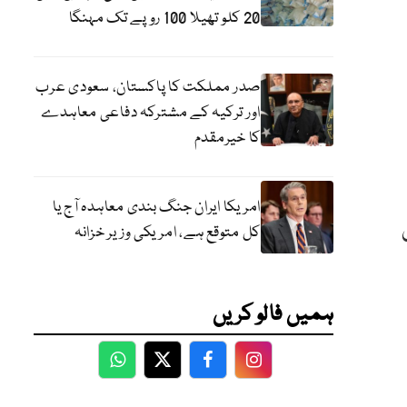
20 کلو تھیلا 100 روپے تک مہنگا
صدر مملکت کا پاکستان، سعودی عرب
اور ترکیہ کے مشترکہ دفاعی معاہدے
کا خیرمقدم
امریکا ایران جنگ بندی معاہدہ آج یا
کل متوقع ہے، امریکی وزیر خزانہ
ہمیں فالو کریں
WhatsApp
Twitter
Facebook
Facebook