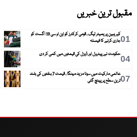
مقبول ترین خبریں
کیریبین پریمیئر لیگ ، قومی کرکٹرز کو این او سی 19 اگست کو
01
جاری کرنے کا فیصلہ
حکومت نے پیٹرول اور ڈیزل کی قیمتوں میں کمی کر دی
04
عالمی مارکیٹ میں سونا مزید مہنگا ، قیمت 7 ہفتوں کی بلند
07
ترین سطح پر پہنچ گئی