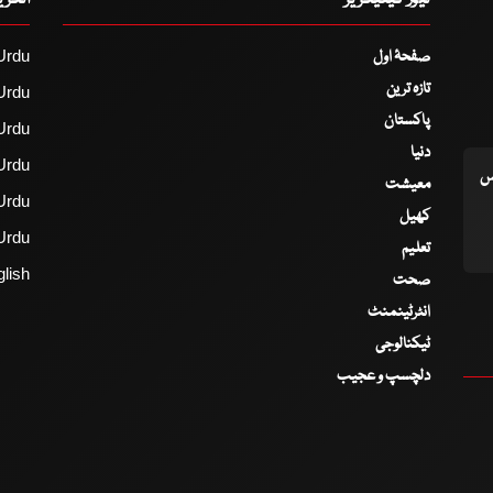
نیوز کیٹیگریز
انگر
صفحۂ اول
Urdu
تازہ ترین
Urdu
پاکستان
Urdu
دنیا
Urdu
اس
معیشت
Urdu
کھیل
Urdu
تعلیم
lish
صحت
انٹرٹینمنٹ
ٹیکنالوجی
دلچسپ و عجیب