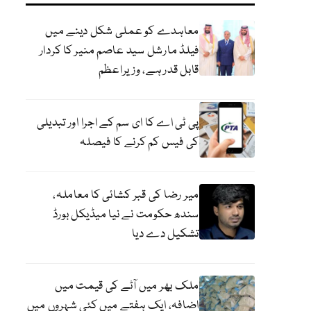
معاہدے کو عملی شکل دینے میں
فیلڈ مارشل سید عاصم منیر کا کردار
قابل قدر ہے، وزیراعظم
پی ٹی اے کا ای سم کے اجرا اور تبدیلی
کی فیس کم کرنے کا فیصلہ
میر رضا کی قبر کشائی کا معاملہ،
سندھ حکومت نے نیا میڈیکل بورڈ
تشکیل دے دیا
ملک بھر میں آٹے کی قیمت میں
اضافہ، ایک ہفتے میں کئی شہروں میں