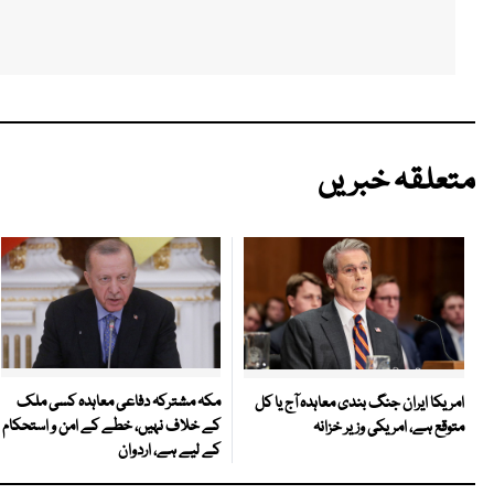
متعلقہ خبریں
مکہ مشترکہ دفاعی معاہدہ کسی ملک
امریکا ایران جنگ بندی معاہدہ آج یا کل
کے خلاف نہیں، خطے کے امن و استحکام
متوقع ہے، امریکی وزیر خزانہ
کے لیے ہے، اردوان