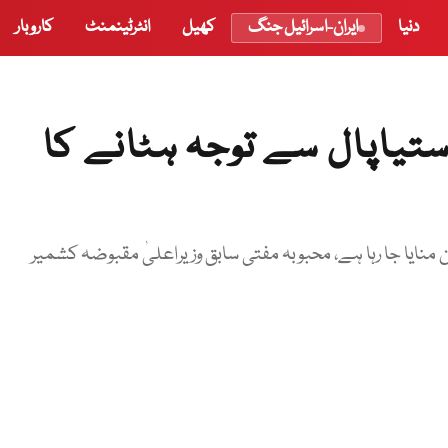
دنیا
ایران-اسرائیل جنگ
کھیل
انٹرٹینمنٹ
کاروبار
ستیاپال سے توجہ ہٹانے کا
منایا جا رہا ہے، محبوبہ مفتی سابق وزیراعلیٰ مقبوضہ کشمیر