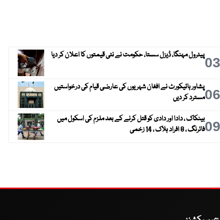
پیٹرول مہنگا، ڈیزل سستا، حکومت نے نئی قیمتوں کا اعلان کر دیا
0
پشاور ہائیکورٹ نے افغان شہریوں کی عارضی قیام کی درخواستیں
0
مسترد کر دیں
بینکاک ، دادا اور دادی کو قتل کرنے کے بعد ملزم کی اسکول میں
0
فائرنگ ، 8 افراد ہلاک ، 14 زخمی