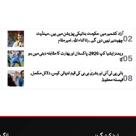
آزاد کشمیر میں حکومت بنانیکی پوزیشن میں ہیں ، مینڈیٹ
3
02
چھیننے نہیں دیں گے ، رانا ثناء اللہ ، امیر مقام
ویمنز ایشیا کپ 2026، پاکستان اور بھارت کا مقابلہ دبئی میں ہو
6
05
گا
بانی پی ٹی آئی اور بشریٰ بی بی کی قیدِ تنہائی کیس، دلائل مکمل،
9
08
فیصلہ محفوظ