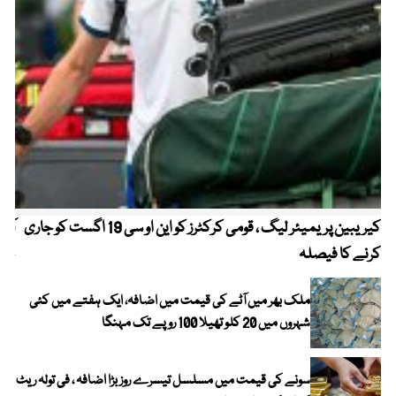
کیریبین پریمیئر لیگ ، قومی کرکٹرز کو این او سی 19 اگست کو جاری
آز
کرنے کا فیصلہ
چھی
ملک بھر میں آٹے کی قیمت میں اضافہ، ایک ہفتے میں کئی
شہروں میں 20 کلو تھیلا 100 روپے تک مہنگا
سونے کی قیمت میں مسلسل تیسرے روز بڑا اضافہ ، فی تولہ ریٹ