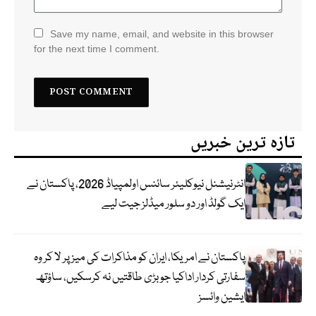
Save my name, email, and website in this browser
for the next time I comment.
تازہ ترین خبریں
انٹرنیشنل نیوکلیئر سائنس اولمپیاڈ 2026، پاکستان نے
ایک گولڈ اور دو سلور میڈلز جیت لیے
پاکستان نے امریکا، ایران کو مذاکرات کی میز پر لا کر وہ
سفارتی کردار اداکیا جو بڑی طاقتیں نہ کرسکیں، ساؤتھ
ایشین وائسز