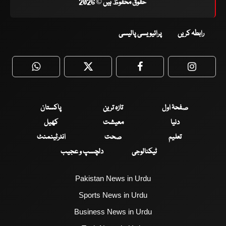
حقوق محفوظ ہیں © 2026
رابطہ کریں
پرائیویسی پالیسی
WhatsApp
Twitter
Facebook
Faceboo
صفحۂ اول
تازہ ترین
پاکستان
دنیا
معیشت
کھیل
تعلیم
صحت
انٹرٹینمنٹ
ٹیکنالوجی
دلچسپ و عجیب
Pakistan News in Urdu
Sports News in Urdu
Business News in Urdu