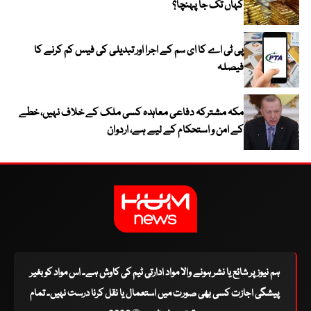
کہاں تک جا پہنچا؟
پی ٹی اے کا ای سم کے اجرا اور تبدیلی کی فیس کم کرنے کا
فیصلہ
مکہ مشترکہ دفاعی معاہدہ کسی ملک کے خلاف نہیں، خطے
کے امن و استحکام کے لیے ہے، اردوان
ہم نیوز پر شائع یا نشر ہونے والا مواد ادارتی ٹیم کی کاوش ہے۔ اس مواد کو بغیر
پیشگی اجازت کسی بھی صورت میں استعمال یا نقل کرنا درست نہیں۔ تمام