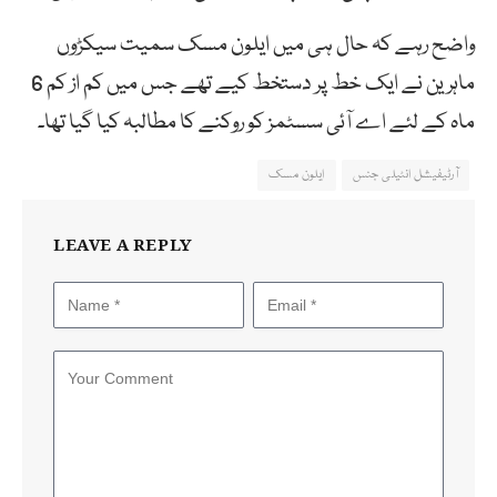
واضح رہے کہ حال ہی میں ایلون مسک سمیت سیکڑوں
ماہرین نے ایک خط پر دستخط کیے تھے جس میں کم از کم 6
ماہ کے لئے اے آئی سسٹمز کو روکنے کا مطالبہ کیا گیا تھا۔
آرٹیفیشل انٹیلی جنس
ایلون مسک
LEAVE A REPLY