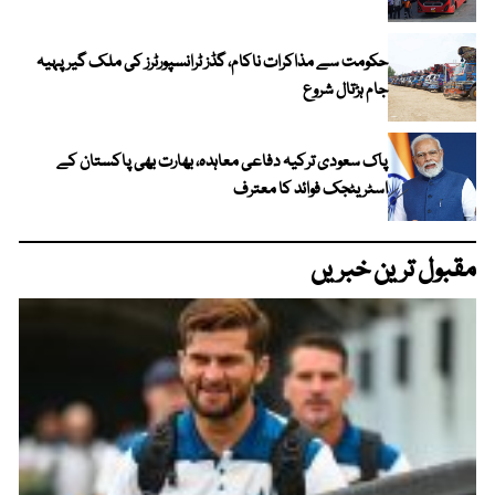
حکومت سے مذاکرات ناکام، گڈز ٹرانسپورٹرز کی ملک گیر پہیہ
جام ہڑتال شروع
پاک سعودی ترکیہ دفاعی معاہدہ، بھارت بھی پاکستان کے
اسٹریٹجک فوائد کا معترف
مقبول ترین خبریں