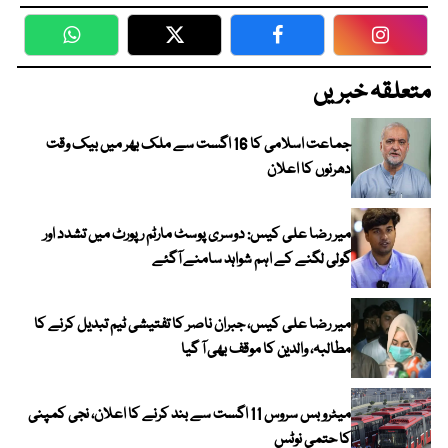
WhatsApp
Twitter
Facebook
Faceboo
متعلقہ خبریں
جماعت اسلامی کا 16 اگست سے ملک بھر میں بیک وقت
دھرنوں کا اعلان
میر رضا علی کیس: دوسری پوسٹ مارٹم رپورٹ میں تشدد اور
گولی لگنے کے اہم شواہد سامنے آگئے
میر رضا علی کیس، جبران ناصر کا تفتیشی ٹیم تبدیل کرنے کا
مطالبہ، والدین کا موقف بھی آ گیا
میٹرو بس سروس 11 اگست سے بند کرنے کا اعلان، نجی کمپنی
کا حتمی نوٹس