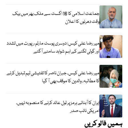
جماعت اسلامی کا 16 اگست سے ملک بھر میں بیک
وقت دھرنوں کا اعلان
میر رضا علی کیس: دوسری پوسٹ مارٹم رپورٹ میں تشدد
اور گولی لگنے کے اہم شواہد سامنے آگئے
میر رضا علی کیس، جبران ناصر کا تفتیشی ٹیم تبدیل کرنے
کا مطالبہ، والدین کا موقف بھی آ گیا
ایران کا آبنائے ہرمز پر ٹول عائد کرنے کا منصوبہ نہیں،
امریکی نائب صدر
ہمیں فالو کریں