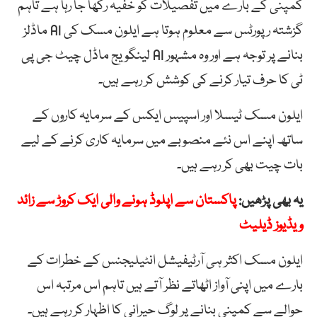
کمپنی کے بارے میں تفصیلات کو خفیہ رکھا جا رہا ہے تاہم
گزشتہ رپورٹس سے معلوم ہوتا ہے ایلون مسک کی AI ماڈلز
بنانے پر توجہ ہے اور وہ مشہور AI لینگویج ماڈل چیٹ جی پی
ٹی کا حرف تیار کرنے کی کوشش کر رہے ہیں۔
ایلون مسک ٹیسلا اور اسپیس ایکس کے سرمایہ کاروں کے
ساتھ اپنے اس نئے منصوبے میں سرمایہ کاری کرنے کے لیے
بات چیت بھی کر رہے ہیں۔
یہ بھی پڑھیں:
پاکستان سے اپلوڈ ہونے والی ایک کروڑ سے زائد
ویڈیوز ڈیلیٹ
ایلون مسک اکثر ہی آرٹیفیشل انٹیلیجنس کے خطرات کے
بارے میں اپنی آواز اٹھاتے نظر آتے ہیں تاہم اس مرتبہ اس
حوالے سے کمپنی بنانے پر لوگ حیرانی کا اظہار کر رہے ہیں۔