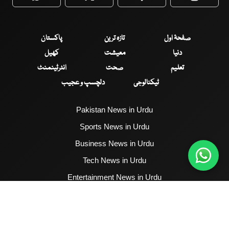
WhatsApp
Twitter
Facebook
Faceboo
صفحۂ اول
تازہ ترین
پاکستان
دنیا
معیشت
کھیل
تعلیم
صحت
انٹرٹینمنٹ
ٹیکنالوجی
دلچسپ و عجیب
Pakistan News in Urdu
Sports News in Urdu
Business News in Urdu
Tech News in Urdu
Entertainment News in Urdu
Health News in Urdu
Hum News English