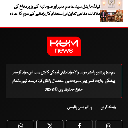
فیلڈ مارشل سید عاصم منیر اور صومالیہ کے وزیر دفاع کی
ملاقات، دفاعی تعاون اور استعدادِ کار بڑھانے کے عزم کا اعادہ
ہم نیوز پر شائع یا نشر ہونے والا مواد ادارتی ٹیم کی کاوش ہے۔ اس مواد کو بغیر
پیشگی اجازت کسی بھی صورت میں استعمال یا نقل کرنا درست نہیں۔ تمام
حقوق محفوظ ہیں © 2026
رابطہ کریں
پرائیویسی پالیسی