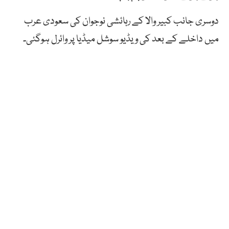
دوسری جانب کبیر والا کے رہائشی نوجوان کی سعودی عرب
میں داخلے کے بعد کی ویڈیو سوشل میڈیا پر وائرل ہوگئی۔