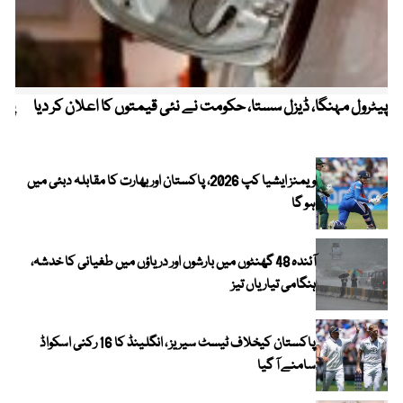
پیٹرول مہنگا، ڈیزل سستا، حکومت نے نئی قیمتوں کا اعلان کر دیا
پنج
ویمنز ایشیا کپ 2026، پاکستان اور بھارت کا مقابلہ دبئی میں
ہو گا
آئندہ 48 گھنٹوں میں بارشوں اور دریاؤں میں طغیانی کا خدشہ،
ہنگامی تیاریاں تیز
پاکستان کیخلاف ٹیسٹ سیریز ، انگلینڈ کا 16 رکنی اسکواڈ
سامنے آ گیا