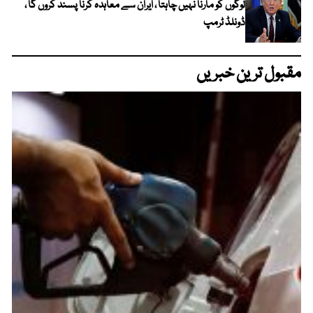
لوگوں کو مارنا نہیں چاہتا ، ایران سے معاہدہ کرنا پسند کروں گا ،
ڈونلڈ ٹرمپ
مقبول ترین خبریں