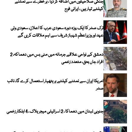
جنگی صلاحیتوں میں اضافہ کر دیا ، ہر خطرے سے نمٹنے
کیلئے تیار ہیں ، ایرانی فوج
ترک صدر کا ایک روزہ دورہ سعودی عرب کا اعلان، سعودی ولی
عہد اور وزیراعظم شہباز شریف سے اہم ملاقات کریں گے
دمشق کے نواحی علاقے جرمانہ میں منی بس میں دھماکہ، 2
افراد جاں بحق، متعدد زخمی
امریکا ایران سے نمٹنے کیلئے ہر ہتھیار استعمال کرے گا، نائب
صدر
جنوبی لبنان میں دھماکا ، 2 اسرائیلی میجر ہلاک ، 4 اہلکار زخمی