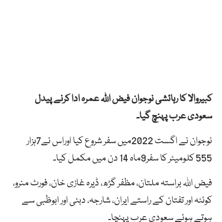
کبیروالا کا رہائشی نوجوان فیض اللہ عمرہ ادا کرنے پیدل
سعودی عرب پہنچ گیا۔
نوجوان نے اگست 2022میں سفر شروع کیا اوراس نے7ہزار
555 کلومیٹر کا سفر9ماہ 14 دن میں مکمل کیا۔
فیض اللہ براستہ ملتان، مظفر گڑھ، ڈیرہ غازی خان، فورٹ منرو،
کوئٹہ اور تفتان کے راستے ایران، شارجہ، دبئی اور ابوظبی سے
ہوتے ہوئے سعودی عرب پہنچا۔