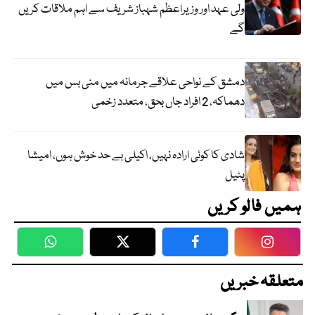
ولی عہد اور وزیراعظم شہباز شریف سے اہم ملاقات کریں
گے
دمشق کے نواحی علاقے جرمانہ میں منی بس میں
دھماکہ، 2 افراد جاں بحق، متعدد زخمی
شادی کا کوئی ارادہ نہیں، اکیلی بے حد خوش ہوں، امیشا
پٹیل
ہمیں فالو کریں
WhatsApp
Twitter
Facebook
Faceboo
متعلقہ خبریں