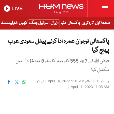
LIVE
7 Aug, 2026
صفحۂ اول
تازہ ترین
پاکستان
دنیا
ایران-اسرائیل جنگ
کھیل
انٹرٹینمنٹ
پاکستانی نوجوان عمرہ ادا کرنے پیدل سعودی عرب
پہنچ گیا
فیض اللہ نے 7 ہزار 555 کلومیٹر کا سفر 9 ماہ 14 دن میں
مکمل کیا
|
شائع
|
اپ ڈیٹ
April 10, 2023 9:16 AM
ویب ڈیسک
|
April 11, 2023 11:05 AM