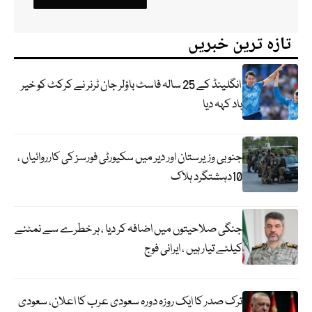
تازہ ترین خبریں
انگلینڈ کے 25 سالہ فاسٹ باؤلر جان ٹرنر نے کرکٹ کو خیر
باد کہہ دیا
جنوبی وزیرستان اور دیر میں سکیورٹی فورسز کی کارروائیاں ،
10دہشتگرد ہلاک
جنگی صلاحیتوں میں اضافہ کر دیا ، ہر خطرے سے نمٹنے
کیلئے تیار ہیں ، ایرانی فوج
ترک صدر کا ایک روزہ دورہ سعودی عرب کا اعلان، سعودی