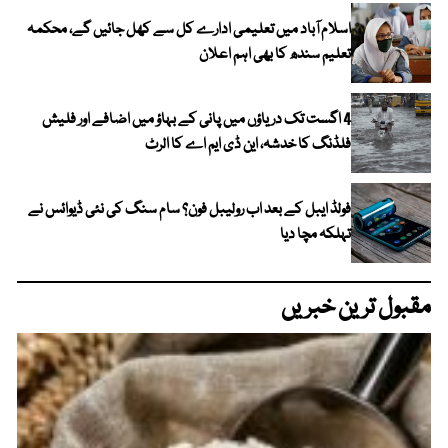
اسلام آباد میں تعلیمی ادارے کل سے کھل جائیں گے، محکمہ
تعلیم سندھ کا بھی اہم اعلان
4 اگست تک دریاؤں میں پانی کے بہاؤ میں اضافے اور فلیش
فلڈنگ کا خدشہ، این ڈی ایم اے کا الرٹ
فولڈ ایبل کے بعد اب رولیبل فون؟ سام سنگ کی نئی ڈیوائس نے
تہلکہ مچا دیا
مقبول ترین خبریں