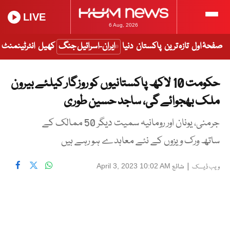
LIVE
6 Aug, 2026
صفحۂ اول
تازہ ترین
پاکستان
دنیا
ایران-اسرائیل جنگ
کھیل
انٹرٹینمنٹ
حکومت 10 لاکھ پاکستانیوں کو روزگار کیلئے بیرون
ملک بھجوائے گی، ساجد حسین طوری
جرمنی، یونان اور رومانیہ سمیت دیگر 50 ممالک کے
ساتھ ورک ویزوں کے نئے معاہدے ہو رہے ہیں
|
شائع
April 3, 2023 10:02 AM
ویب ڈیسک