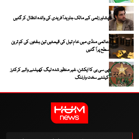
پشاور زلمی کے مالک جاوید آفریدی کی والدہ انتقال کر گئیں
عالمی منڈی میں خام تیل کی قیمتیں تین ہفتوں کی کم ترین
سطح پر آ گئیں
پی سی بی کا ایکشن، غیر منظور شدہ لیگ کھیلنے والے کرکٹرز
کیلئے سخت وارننگ