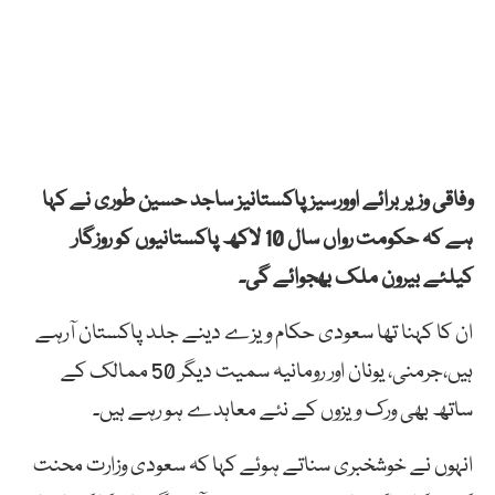
وفاقی وزیر برائے اوورسیز پاکستانیز ساجد حسین طوری نے کہا
ہے کہ حکومت رواں سال 10 لاکھ پاکستانیوں کو روزگار
کیلئے بیرون ملک بھجوائے گی۔
ان کا کہنا تھا سعودی حکام ویزے دینے جلد پاکستان آرہے
ہیں،جرمنی، یونان اور رومانیہ سمیت دیگر 50 ممالک کے
ساتھ بھی ورک ویزوں کے نئے معاہدے ہو رہے ہیں۔
انہوں نے خوشخبری سناتے ہوئے کہا کہ سعودی وزارت محنت