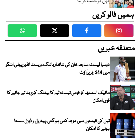
بہن کو طلب کر لیا
ہمیں فالو کریں
WhatsApp
Twitter
Facebook
Faceboo
متعلقہ خبریں
دوسرا ٹیسٹ، ساجد خان کی شاندار بالنگ، ویسٹ انڈیز پہلی اننگز
میں 344 رنز پر آؤٹ
مائیک اسمتھ کو قومی ٹیسٹ ٹیم کا بیٹنگ کوچ بنائے جانے کا
قوی امکان
تیل کی قیمتوں میں مزید کمی ہو گئی، پیٹرول و ڈیزل سستا
ہونے کا امکان