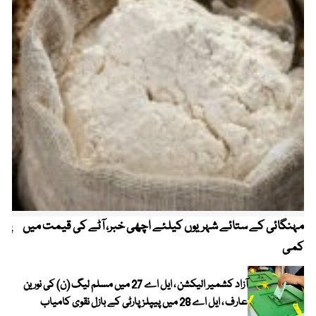
مہنگائی کے ستائے شہریوں کیلئے اچھی خبر، آٹے کی قیمت میں
پیٹ
کمی
آزاد کشمیر الیکشن ، ایل اے 27 میں مسلم لیگ (ن) کی نورین
عارف ، ایل اے 28 میں پیپلز پارٹی کے بازل نقوی کامیاب