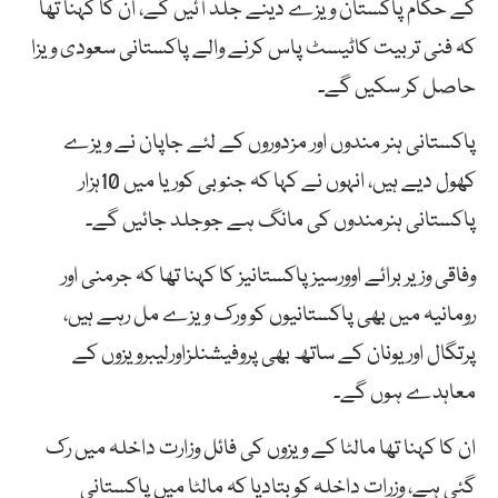
کے حکام پاکستان ویزے دینے جلد آئیں گے، ان کا کہنا تھا
کہ فنی تربیت کاٹیسٹ پاس کرنے والے پاکستانی سعودی ویزا
حاصل کر سکیں گے۔
پاکستانی ہنر مندوں اور مزدوروں کے لئے جاپان نے ویزے
کھول دیے ہیں، انہوں نے کہا کہ جنوبی کوریا میں 10ہزار
پاکستانی ہنرمندوں کی مانگ ہے جوجلد جائیں گے۔
وفاقی وزیر برائے اوورسیز پاکستانیز کا کہنا تھا کہ جرمنی اور
رومانیہ میں بھی پاکستانیوں کو ورک ویزے مل رہے ہیں،
پرتگال اوریونان کے ساتھ بھی پروفیشنلزاورلیبرویزوں کے
معاہدے ہوں گے۔
ان کا کہنا تھا مالٹا کے ویزوں کی فائل وزارت داخلہ میں رک
گئی ہے، وزرات داخلہ کو بتادیا کہ مالٹا میں پاکستانی