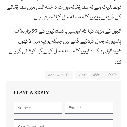
قونصلیٹ ہے نہ سفارتخانہ، وزرات داخلہ اٹلی میں سفارتخانے
کے ذریعے ویزوں کا معاملہ حل کرنا چاہتی ہے۔
انہوں نے مزید کہا کہ اوورسیز پاکستانیوں کے 27 ہزار بلاک
پاسپورٹ بحال کردئیے گئے ہیں جبکہ یورپ میں لاکھوں
غیرقانونی پاکستانیوں کا مسئلہ حل کرنے کی کوشش کررہے
ہیں۔
10 لاکھ
جاپان
جرمنی
ساجد حسین طوری
LEAVE A REPLY