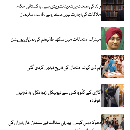
والد کی صحت پر شدید تشویش ہے، پاکستانی حکام
ملاقات کی اجازت نہیں دے رہے ، قاسم ، سلیمان
میٹرک امتحانات میں سکھ طالبعلم کی نمایاں پوزیشن
ایم ڈی کیٹ امتحان کی تاریخ تبدیل کردی گئی
گاڑی کے گلَو باکس سے دیوہیکل اژدہا نکل آیا، ڈرائیور
خوفزدہ
دھوکا دہی کیس ، بھارتی عدالت نے سلمان خان اور ان کی