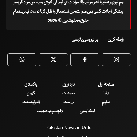
ہم نیوز پر شائع یا نشر ہونے والا مواد ادارتی ٹیم کی کاوش ہے۔ اس مواد کو بغیر
پیشگی اجازت کسی بھی صورت میں استعمال یا نقل کرنا درست نہیں۔ تمام
حقوق محفوظ ہیں © 2026
رابطہ کریں
پرائیویسی پالیسی
WhatsApp
Twitter
Facebook
Faceboo
صفحۂ اول
تازہ ترین
پاکستان
دنیا
معیشت
کھیل
تعلیم
صحت
انٹرٹینمنٹ
ٹیکنالوجی
دلچسپ و عجیب
Pakistan News in Urdu