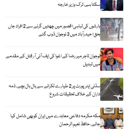
سکتا ہے، ترک وزیر خارجہ
بارشوں کی تباہی؛ قصور میں چھتیں گرنے سے 2 افراد جاں
بحق؛ حیدرآباد میں 3 نوجوان ڈوب گئے
نوجوان تاجر میر رضا کے اغوا کی ایف آئی آر قتل کے مقدمے
میں تبدیل
سڈنی ایئرپورٹ پر 2 طیارے ٹکرانے سے بال بال بچے، ذمہ
داران کے خلاف تحقیقات شروع
مکہ مکرمہ دفاعی معاہدے میں ایران کو بھی شامل کیا
جائے، حافظ نعیم الرحمان