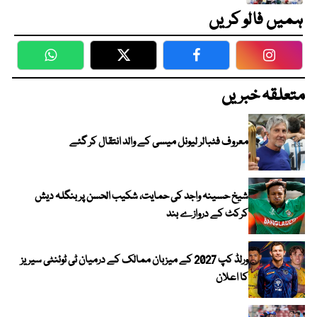
ہمیں فالو کریں
WhatsApp
Twitter
Facebook
Faceboo
متعلقہ خبریں
معروف فٹبالر لیونل میسی کے والد انتقال کر گئے
شیخ حسینہ واجد کی حمایت، شکیب الحسن پر بنگلہ دیش
کرکٹ کے دروازے بند
ورلڈ کپ 2027 کے میزبان ممالک کے درمیان ٹی ٹوئنٹی سیریز
کا اعلان