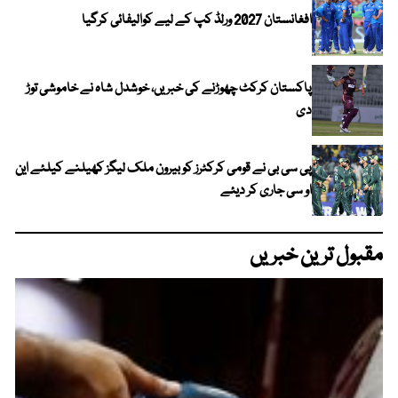
افغانستان 2027 ورلڈ کپ کے لیے کوالیفائی کرگیا
پاکستان کرکٹ چھوڑنے کی خبریں، خوشدل شاہ نے خاموشی توڑ
دی
پی سی بی نے قومی کرکٹرز کو بیرون ملک لیگز کھیلنے کیلئے این
او سی جاری کر دیئے
مقبول ترین خبریں