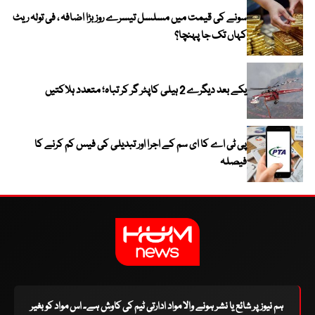
سونے کی قیمت میں مسلسل تیسرے روز بڑا اضافہ ، فی تولہ ریٹ
کہاں تک جا پہنچا؟
یکے بعد دیگرے 2 ہیلی کاپٹر گر کر تباہ؛ متعدد ہلاکتیں
پی ٹی اے کا ای سم کے اجرا اور تبدیلی کی فیس کم کرنے کا
فیصلہ
ہم نیوز پر شائع یا نشر ہونے والا مواد ادارتی ٹیم کی کاوش ہے۔ اس مواد کو بغیر