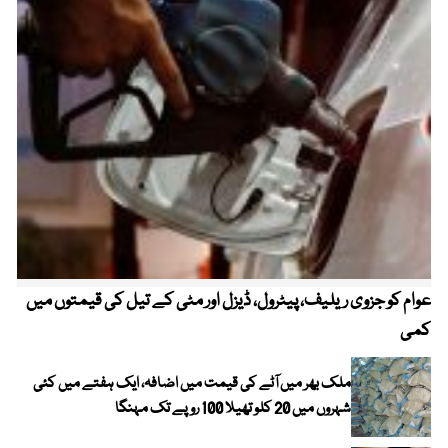
عوام کو جزوی ریلیف، پیٹرول، ڈیزل اور مٹی کے تیل کی قیمتوں میں
4 روز میں سونے کی قیمت میں بڑا اضافہ
کمی
ملک بھر میں آٹے کی قیمت میں اضافہ، ایک ہفتے میں کئی
شہروں میں 20 کلو تھیلا 100 روپے تک مہنگا