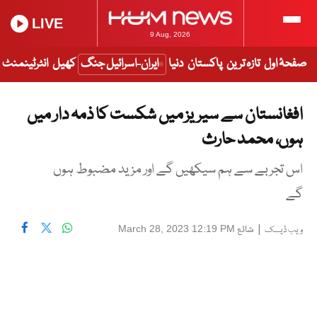
LIVE
9 Aug, 2026
صفحۂ اول
تازہ ترین
پاکستان
دنیا
ایران-اسرائیل جنگ
کھیل
انٹرٹینمنٹ
افغانستان سے سیریز میں شکست کا ذمہ دار میں
ہوں، محمد حارث
اس تجربے سے ہم سیکھیں گے اور مزید مضبوط ہوں
گے
|
شائع
March 28, 2023 12:19 PM
ویب ڈیسک