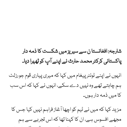
شارجہ: افغانستا ن سے سیریز میں شکست کا ذمہ دار
پاکستانی کرکٹر محمد حارث نے اپنے آپ کو ٹھہرا دیا۔
انہوں نے اپنے ٹوئٹر پیغام میں کہا کہ میری پیاری قوم جو رزلٹ
ہم چاہتے تھے وہ نہیں دے سکے، انہوں نے کہا کہ اس سب
کا میں ذمہ دار ہوں۔
مزید کہا کہ میں نے ٹیم کو اچھا آغاز فراہم نہیں کیا جس کا
مجھے افسوس ہے، ان کا کہنا تھا کہ اس تجربے سے ہم