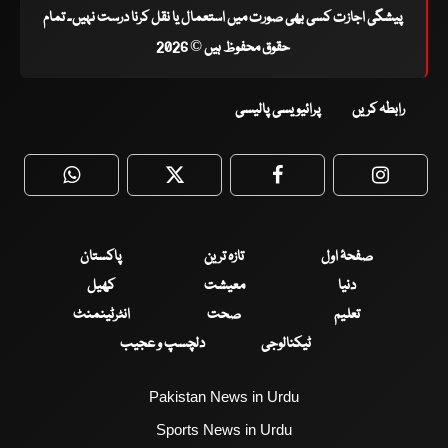
پیشگی اجازت کسی بھی صورت میں استعمال یا نقل کرنا درست نہیں۔ تمام
حقوق محفوظ ہیں © 2026
رابطہ کریں
پرائیویسی پالیسی
WhatsApp
Twitter
Facebook
Faceboo
صفحۂ اول
تازہ ترین
پاکستان
دنیا
معیشت
کھیل
تعلیم
صحت
انٹرٹینمنٹ
ٹیکنالوجی
دلچسپ و عجیب
Pakistan News in Urdu
Sports News in Urdu