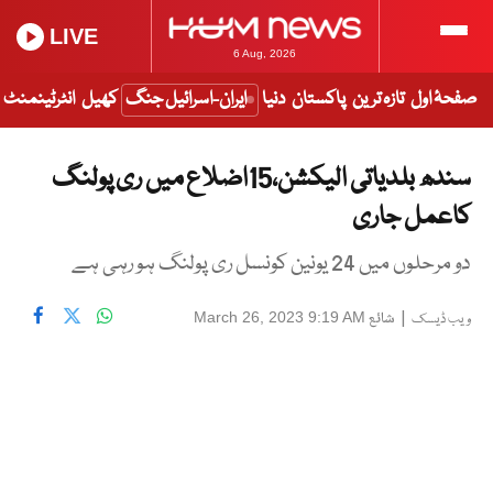
LIVE
6 Aug, 2026
صفحۂ اول
تازہ ترین
پاکستان
دنیا
ایران-اسرائیل جنگ
کھیل
انٹرٹینمنٹ
سندھ بلدیاتی الیکشن،15اضلاع میں ری پولنگ
کاعمل جاری
دو مرحلوں میں 24 یونین کونسل ری پولنگ ہو رہی ہے
|
شائع
March 26, 2023 9:19 AM
ویب ڈیسک