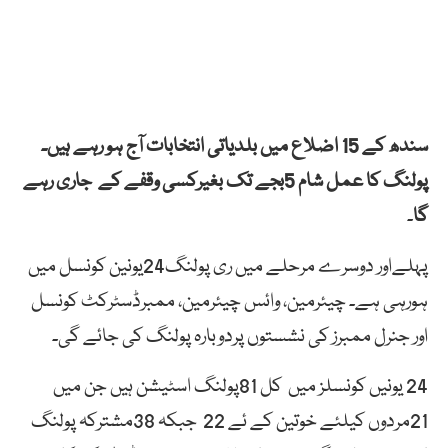
سندھ کے 15 اضلاع میں بلدیاتی انتخابات آج ہو رہے ہیں۔
پولنگ کا عمل شام 5بجے تک بغیرکسی وقفے کے جاری رہے
گا
۔
پہلےاور دوسرے مرحلے میں ری پولنگ24یونین کونسل میں
ہورہی ہے۔ چیئرمین، وائس چیئرمین، ممبرڈسٹرکٹ کونسل
اور جنرل ممبرز کی نشستوں پردوبارہ پولنگ کی جائے گی۔
24 یونیں کونسلز میں کل 81پولنگ اسٹیشن ہیں جن میں
21مردوں کیلئے خوتین کے ئے 22 جبکہ 38مشترکہ پولنگ