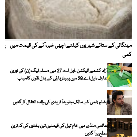
مہنگائی کے ستائے شہریوں کیلئے اچھی خبر، آٹے کی قیمت میں
پیٹ
کمی
آزاد کشمیر الیکشن ، ایل اے 27 میں مسلم لیگ (ن) کی نورین
عارف ، ایل اے 28 میں پیپلز پارٹی کے بازل نقوی کامیاب
پشاور زلمی کے مالک جاوید آفریدی کی والدہ انتقال کر گئیں
عالمی منڈی میں خام تیل کی قیمتیں تین ہفتوں کی کم ترین
سطح پر آ گئیں