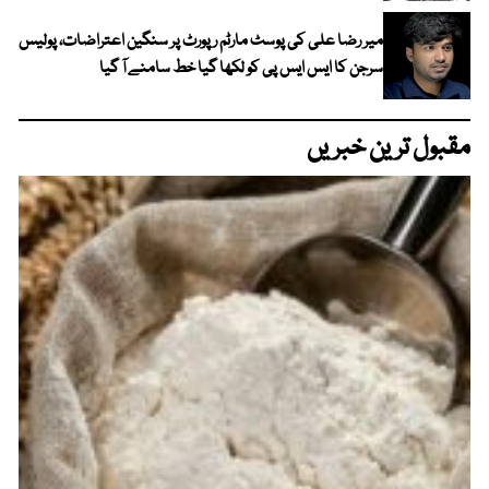
میر رضا علی کی پوسٹ مارٹم رپورٹ پر سنگین اعتراضات، پولیس
سرجن کا ایس ایس پی کو لکھا گیا خط سامنے آ گیا
مقبول ترین خبریں