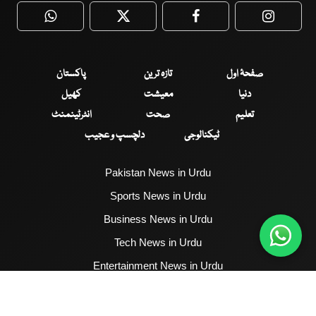
WhatsApp
Twitter
Facebook
Faceboo
صفحۂ اول
تازہ ترین
پاکستان
دنیا
معیشت
کھیل
تعلیم
صحت
انٹرٹینمنٹ
ٹیکنالوجی
دلچسپ و عجیب
Pakistan News in Urdu
Sports News in Urdu
Business News in Urdu
Tech News in Urdu
Entertainment News in Urdu
Health News in Urdu
Hum News English