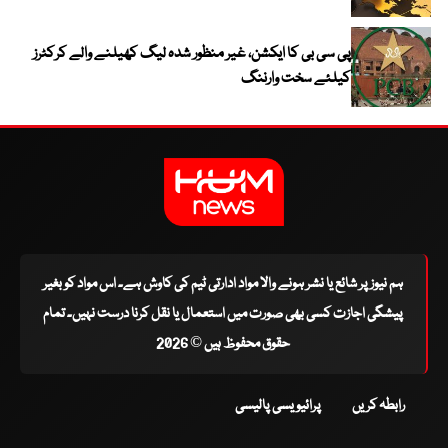
پی سی بی کا ایکشن، غیر منظور شدہ لیگ کھیلنے والے کرکٹرز
کیلئے سخت وارننگ
ہم نیوز پر شائع یا نشر ہونے والا مواد ادارتی ٹیم کی کاوش ہے۔ اس مواد کو بغیر
پیشگی اجازت کسی بھی صورت میں استعمال یا نقل کرنا درست نہیں۔ تمام
حقوق محفوظ ہیں © 2026
رابطہ کریں
پرائیویسی پالیسی