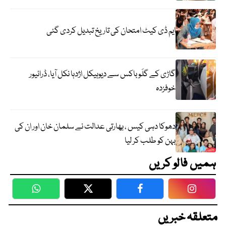
ایم ڈی کیٹ امتحان کی تاریخ تبدیل کردی گئی
گاڑی کے گلَو باکس سے دیوہیکل اژدہا نکل آیا، ڈرائیور
خوفزدہ
دھوکا دہی کیس ، بھارتی عدالت نے سلمان خان اور ان کی
بہن کو طلب کر لیا
ہمیں فالو کریں
WhatsApp
Twitter
Facebook
Faceboo
متعلقہ خبریں