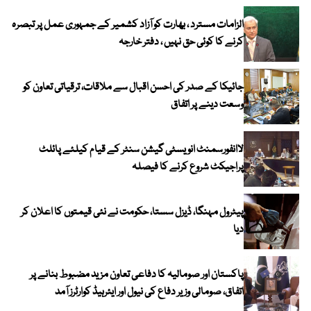
الزامات مسترد ، بھارت کو آزاد کشمیر کے جمہوری عمل پر تبصرہ
کرنے کا کوئی حق نہیں ، دفتر خارجہ
جائیکا کے صدر کی احسن اقبال سے ملاقات، ترقیاتی تعاون کو
وسعت دینے پر اتفاق
لاانفورسمنٹ انویسٹی گیشن سنٹر کے قیام کیلئے پائلٹ
پراجیکٹ شروع کرنے کا فیصلہ
پیٹرول مہنگا، ڈیزل سستا، حکومت نے نئی قیمتوں کا اعلان کر
دیا
پاکستان اور صومالیہ کا دفاعی تعاون مزید مضبوط بنانے پر
اتفاق، صومالی وزیر دفاع کی نیول اور ایئرہیڈ کوارٹرز آمد