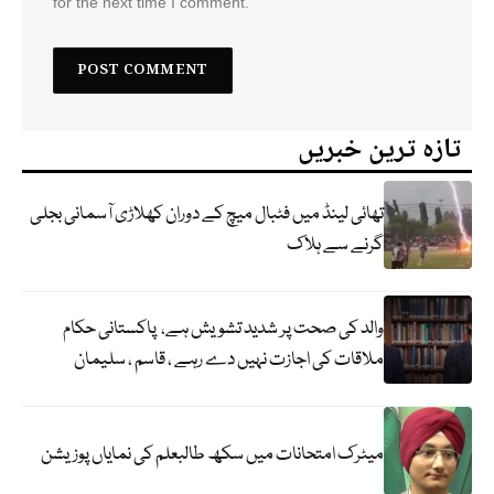
for the next time I comment.
تازہ ترین خبریں
تھائی لینڈ میں فٹبال میچ کے دوران کھلاڑی آسمانی بجلی
گرنے سے ہلاک
والد کی صحت پر شدید تشویش ہے، پاکستانی حکام
ملاقات کی اجازت نہیں دے رہے ، قاسم ، سلیمان
میٹرک امتحانات میں سکھ طالبعلم کی نمایاں پوزیشن