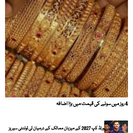
4 روز میں سونے کی قیمت میں بڑا اضافہ
خیب
الا
ورلڈ کپ 2027 کے میزبان ممالک کے درمیان ٹی ٹوئنٹی سیریز