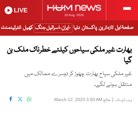
LIVE
10 Aug, 2026
صفحۂ اول
تازہ ترین
پاکستان
دنیا
ایران-اسرائیل جنگ
کھیل
انٹرٹینمنٹ
بھارت غیر ملکی سیاحوں کیلئے خطرناک ملک بن
گیا
غیر ملکی سیاح بھارت چھوڑ کر دوسرے ممالک میں
منتقل ہونے لگے۔
|
شائع
March 12, 2023 3:50 AM
ویب ڈیسک