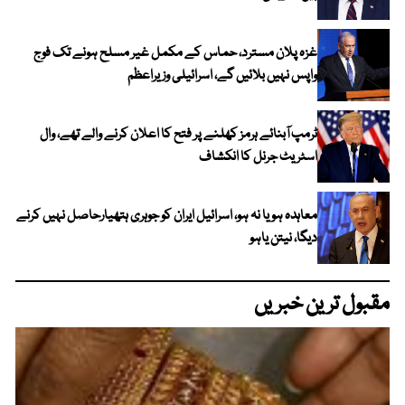
غزہ پلان مسترد، حماس کے مکمل غیر مسلح ہونے تک فوج
واپس نہیں بلائیں گے، اسرائیلی وزیراعظم
ٹرمپ آبنائے ہرمز کھلنے پر فتح کا اعلان کرنے والے تھے، وال
اسٹریٹ جرنل کا انکشاف
معاہدہ ہو یا نہ ہو، اسرائیل ایران کو جوہری ہتھیارحاصل نہیں کرنے
دیگا، نیتن یاہو
مقبول ترین خبریں