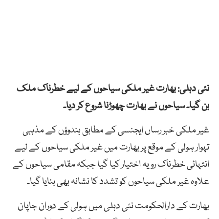
نئی دہلی: بھارت غیر ملکی سیاحوں کے لیے خطرناک ملک
بن گیا۔ سیاحوں نے بھارت چھوڑنا شروع کر دیا۔
غیر ملکی خبر رساں ایجنسی کے مطابق ہندوؤں کے مذہبی
تہوار ہولی کے موقع پر بھارت میں غیر ملکی سیاحوں کے لیے
انتہائی خطرناک رویہ اختیار کیا گیا جبکہ مقامی سیاحوں کے
علاوہ غیر ملکی سیاحوں کو تشدد کا نشانہ بھی بنایا گیا۔
بھارت کے دارالحکومت نئی دہلی میں ہولی کے دوران جاپان