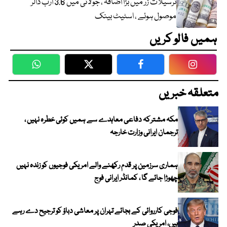
ترسیلات زر میں بڑا اضافہ ، جولائی میں 3.6 ارب ڈالر
موصول ہوئے ، اسٹیٹ بینک
ہمیں فالو کریں
WhatsApp
Twitter
Facebook
Faceboo
متعلقہ خبریں
مکہ مشترکہ دفاعی معاہدے سے ہمیں کوئی خطرہ نہیں ،
ترجمان ایرانی وزارت خارجہ
ہماری سرزمین پر قدم رکھنے والے امریکی فوجیوں کو زندہ نہیں
چھوڑا جائے گا ، کمانڈر ایرانی فوج
فوجی کارروائی کے بجائے تہران پر معاشی دباؤ کو ترجیح دے رہے
ہیں، امریکی صدر