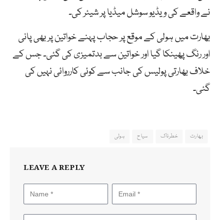
نے واقعے کی ویڈیو سوشل میڈیا پر شیئر کی۔
بھارت میں ہولی کے موقع پر حجاب پہنے خواتین پر بھی پانی
اور رنگ پھینکا گیا اور خواتین سے بدتمیزی کی گئی۔ جس کے
خلاف بھارتی پولیس کی جانب سے کوئی کارروائی نہیں کی
گئی۔
بھارت
خطرناک
سیاح
ہولی
LEAVE A REPLY