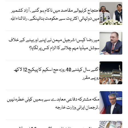
احتجاج کرنیوالے مقاصد میں ناکام ہو گئے ، آزاد کشمیر
میں دو تہائی اکثریت سے حکومت بنائینگے ، رانا ثناء اللہ
میر رضا کیس؛ شرجیل میمن نے اپنے اور بیٹے کے خلاف
سوشل میڈیا مہم چلانے کا الزام کس پر لگایا؟
اگلے سال کیلئے 40 روزہ حج اسکیم کا پیکیج 12 لاکھ
روپے مقرر
مکہ مشترکہ دفاعی معاہدے سے ہمیں کوئی خطرہ نہیں
، ترجمان ایرانی وزارت خارجہ