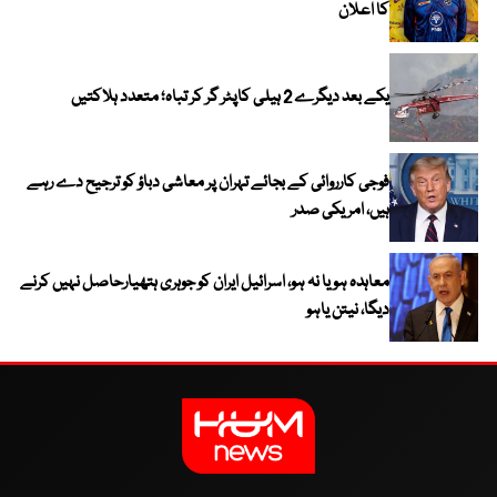
کا اعلان
یکے بعد دیگرے 2 ہیلی کاپٹر گر کر تباہ؛ متعدد ہلاکتیں
فوجی کارروائی کے بجائے تہران پر معاشی دباؤ کو ترجیح دے رہے
ہیں، امریکی صدر
معاہدہ ہو یا نہ ہو، اسرائیل ایران کو جوہری ہتھیارحاصل نہیں کرنے
دیگا، نیتن یاہو