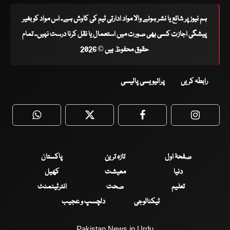
ہم نیوز پر شائع یا نشر ہونے والا مواد ادارتی ٹیم کی کاوش ہے۔ اس مواد کو بغیر
پیشگی اجازت کسی بھی صورت میں استعمال یا نقل کرنا درست نہیں۔ تمام
حقوق محفوظ ہیں © 2026
رابطہ کریں
پرائیویسی پالیسی
WhatsApp
Twitter
Facebook
Faceboo
صفحۂ اول
تازہ ترین
پاکستان
دنیا
معیشت
کھیل
تعلیم
صحت
انٹرٹینمنٹ
ٹیکنالوجی
دلچسپ و عجیب
Pakistan News in Urdu