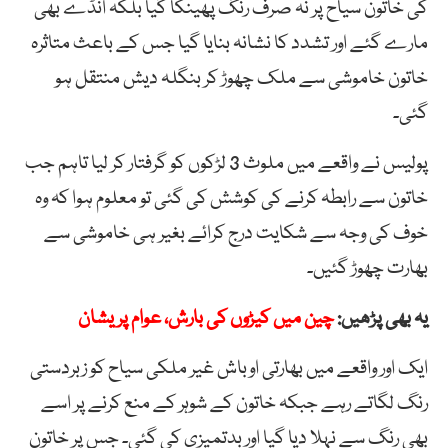
کی خاتون سیاح پر نہ صرف رنگ پھینکا گیا بلکہ انڈے بھی
مارے گئے اور تشدد کا نشانہ بنایا گیا جس کے باعث متاثرہ
خاتون خاموشی سے ملک چھوڑ کر بنگلہ دیش منتقل ہو
گئی۔
پولیس نے واقعے میں ملوث 3 لڑکوں کو گرفتار کر لیا تاہم جب
خاتون سے رابطہ کرنے کی کوشش کی گئی تو معلوم ہوا کہ وہ
خوف کی وجہ سے شکایت درج کرائے بغیر ہی خاموشی سے
بھارت چھوڑ گئیں۔
یہ بھی پڑھیں:
چین میں کیڑوں کی بارش، عوام پریشان
ایک اور واقعے میں بھارتی اوباش غیر ملکی سیاح کو زبردستی
رنگ لگاتے رہے جبکہ خاتون کے شوہر کے منع کرنے پر اسے
بھی رنگ سے نہلا دیا گیا اور بدتمیزی کی گئی۔ جس پر خاتون