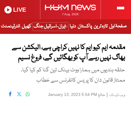
LIVE
7 Aug, 2026
صفحۂ اول
تازہ ترین
پاکستان
دنیا
ایران-اسرائیل جنگ
کھیل
انٹرٹینمنٹ
مقدمہ ایم کیو ایم کا نہیں کراچی ہے، الیکشن سے
بھاگ نہیں رہے آپ کو بھگائیں گے، فروغ نسیم
حلقہ بندیوں میں ہمارا ووٹ بینک تین گنا کم کیا گیا،
ممتاز قانون دان کا پریس کانفرنس سے خطاب
|
شائع
January 13, 2023 5:54 PM
ویب ڈیسک