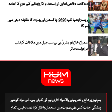
ملاقات، دفاعی تعاون اور استعدادِ کار بڑھانے کے عزم کا اعادہ
ویمنز ایشیا کپ 2026، پاکستان اور بھارت کا مقابلہ دبئی میں
ہو گا
عمران خان اور بشریٰ بی بی سے جیل میں ملاقات کیلئے
درخواست دائر
ہم نیوز پر شائع یا نشر ہونے والا مواد ادارتی ٹیم کی کاوش ہے۔ اس مواد کو بغیر
پیشگی اجازت کسی بھی صورت میں استعمال یا نقل کرنا درست نہیں۔ تمام