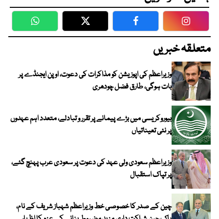
WhatsApp
Twitter
Facebook
Faceboo
متعلقہ خبریں
وزیراعظم کی اپوزیشن کو مذاکرات کی دعوت، اوپن ایجنڈے پر
بات ہوگی، طارق فضل چودھری
بیوروکریسی میں بڑے پیمانے پر تقرر و تبادلے، متعدد اہم عہدوں
پر نئی تعیناتیاں
وزیراعظم سعودی ولی عہد کی دعوت پر سعودی عرب پہنچ گئے،
پر تپاک استقبال
چین کے صدر کا خصوصی خط وزیراعظم شہباز شریف کے نام،