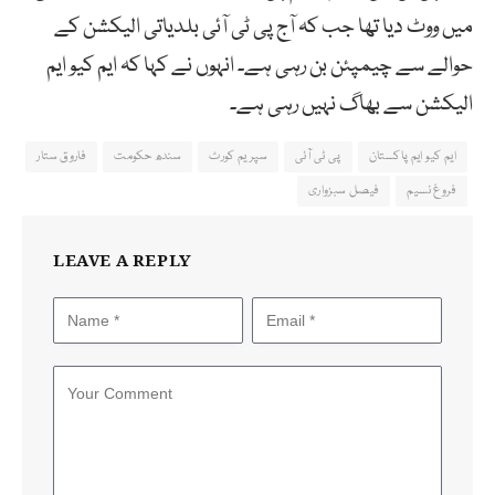
میں ووٹ دیا تھا جب کہ آج پی ٹی آئی بلدیاتی الیکشن کے
حوالے سے چیمپئن بن رہی ہے۔ انہوں نے کہا کہ ایم کیو ایم
الیکشن سے بھاگ نہیں رہی ہے۔
ایم کیو ایم پاکستان
پی ٹی آئی
سپریم کورٹ
سندھ حکومت
فاروق ستار
فروغ نسیم
فیصل سبزواری
LEAVE A REPLY