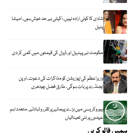
شادی کا کوئی ارادہ نہیں، اکیلی بے حد خوش ہوں، امیشا
پٹیل
حکومت نے پیٹرول اور ڈیزل کی قیمتوں میں کمی کر دی
وزیراعظم کی اپوزیشن کو مذاکرات کی دعوت، اوپن
ایجنڈے پر بات ہوگی، طارق فضل چودھری
بیوروکریسی میں بڑے پیمانے پر تقرر و تبادلے، متعدد اہم
عہدوں پر نئی تعیناتیاں
ہمیں فالو کریں