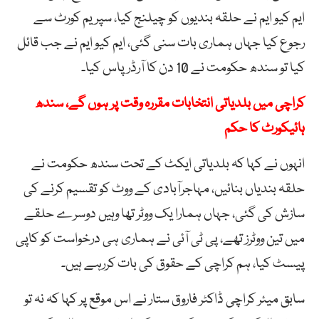
ایم کیو ایم نے حلقہ بندیوں کو چیلنج کیا، سپریم کورٹ سے
رجوع کیا جہاں ہماری بات سنی گئی، ایم کیو ایم نے جب قائل
کیا تو سندھ حکومت نے 10 دن کا آرڈرپاس کیا۔
کراچی میں بلدیاتی انتخابات مقررہ وقت پر ہوں گے، سندھ
ہائیکورٹ کا حکم
انہوں نے کہا کہ بلدیاتی ایکٹ کے تحت سندھ حکومت نے
حلقہ بندیاں بنائیں، مہاجرآبادی کے ووٹ کو تقسیم کرنے کی
سازش کی گئی، جہاں ہمارا یک ووٹر تھا وہیں دوسرے حلقے
میں تین ووٹرز تھے، پی ٹی آئی نے ہماری ہی درخواست کو کاپی
پیسٹ کیا، ہم کراچی کے حقوق کی بات کررہے ہیں۔
سابق میئر کراچی ڈاکٹر فاروق ستار نے اس موقع پر کہا کہ نہ تو