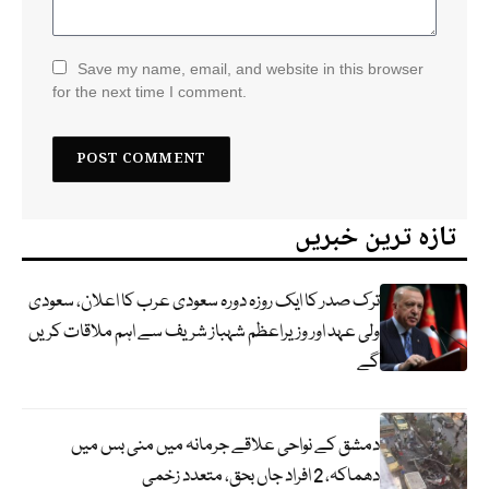
Save my name, email, and website in this browser
for the next time I comment.
تازہ ترین خبریں
ترک صدر کا ایک روزہ دورہ سعودی عرب کا اعلان، سعودی
ولی عہد اور وزیراعظم شہباز شریف سے اہم ملاقات کریں
گے
دمشق کے نواحی علاقے جرمانہ میں منی بس میں
دھماکہ، 2 افراد جاں بحق، متعدد زخمی