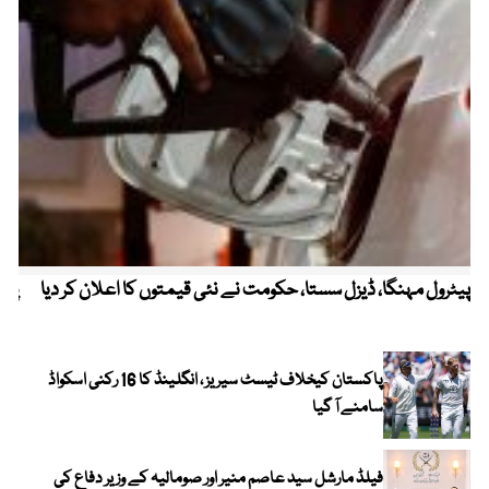
پیٹرول مہنگا، ڈیزل سستا، حکومت نے نئی قیمتوں کا اعلان کر دیا
پنج
پاکستان کیخلاف ٹیسٹ سیریز ، انگلینڈ کا 16 رکنی اسکواڈ
سامنے آ گیا
فیلڈ مارشل سید عاصم منیر اور صومالیہ کے وزیر دفاع کی