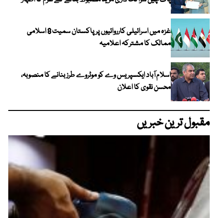
پاک چین شراکت داری مزید مضبوط بنانے کے عزم کا اظہار
غزہ میں اسرائیلی کارروائیوں پر پاکستان سمیت 8 اسلامی
ممالک کا مشترکہ اعلامیہ
اسلام آباد ایکسپریس وے کو موٹروے طرز بنانے کا منصوبہ،
محسن نقوی کا اعلان
مقبول ترین خبریں