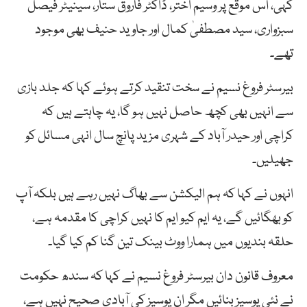
کہی، اس موقع پر وسیم اختر، ڈاکٹر فاروق ستار، سینیٹر فیصل
سبزواری، سید مصطفیٰ کمال اور جاوید حنیف بھی موجود
تھے۔
بیرسٹر فروغ نسیم نے سخت تنقید کرتے ہوئے کہا کہ جلد بازی
سے انہیں بھی کچھ حاصل نہیں ہو گا، یہ چاہتے ہیں کہ
کراچی اور حیدر آباد کے شہری مزید پانچ سال انہی مسائل کو
جھیلیں۔
انہوں نے کہا کہ ہم الیکشن سے بھاگ نہیں رہے ہیں بلکہ آپ
کو بھگائیں گے، یہ ایم کیو ایم کا نہیں کراچی کا مقدمہ ہے،
حلقہ بندیوں میں ہمارا ووٹ بینک تین گنا کم کیا گیا۔
معروف قانون دان بیرسٹر فروغ نسیم نے کہا کہ سندھ حکومت
نے نئی یوسیز بنائیں مگر ان یوسیز کی آبادی صحیح نہیں ہے،