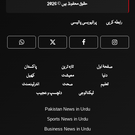
حقوق محفوظ ہیں © 2026
رابطہ کریں
پرائیویسی پالیسی
WhatsApp
Twitter
Facebook
Faceboo
صفحۂ اول
تازہ ترین
پاکستان
دنیا
معیشت
کھیل
تعلیم
صحت
انٹرٹینمنٹ
ٹیکنالوجی
دلچسپ و عجیب
Pakistan News in Urdu
Sports News in Urdu
Business News in Urdu