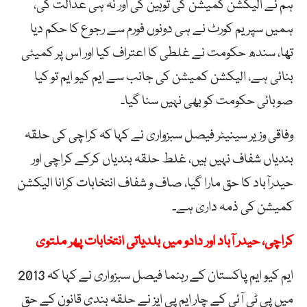
ہم نے الیکشن کمیشن کی توہین کی اور نہ ہی عدالت کی،
ہمیں سپریم کورٹ نے ہی دونوں فورم سے رجوع کا حکم دیا
تھا، سندھ حکومت نے غلطی کا اعتراف کیا اور اس پر کمیٹی
بنائی ہے، الیکشن کمیشن کی جانب سے ایم کیو ایم تو کیا
صوبائی حکومت کو بھی نہیں سنا گیا۔
وفاقی وزیر سینیٹر فیصل سبزواری نے کہا کہ کراچی کی حلقہ
بندیاں شفاف نہیں ہیں، غلط حلقہ بندیاں کرکے کراچی اور
حیدرآباد کا حق مارا گیا، صاف و شفاف انتخابات کرانا الیکشن
کمیشن کی ذمہ داری ہے۔
کراچی، حیدر آباد اور دادو میں بلدیاتی انتخابات پھر ملتوی
ایم کیو ایم پاکستان کے رہنما فیصل سبزواری نے کہا کہ 2013
میں پی ٹی آئی کے چار ایم پی ایز نے حلقہ بندی قانون کے حق