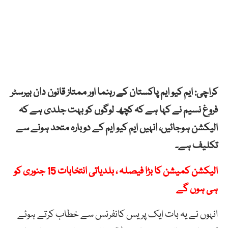
کراچی: ایم کیو ایم پاکستان کے رہنما اور ممتاز قانون دان بیرسٹر
فروغ نسیم نے کہا ہے کہ کچھ لوگوں کو بہت جلدی ہے کہ
الیکشن ہوجائیں، انہیں ایم کیو ایم کے دوبارہ متحد ہونے سے
تکلیف ہے۔
الیکشن کمیشن کا بڑا فیصلہ ، بلدیاتی انتخابات 15 جنوری کو
ہی ہوں گے
انہوں نے یہ بات ایک پریس کانفرنس سے خطاب کرتے ہوئے