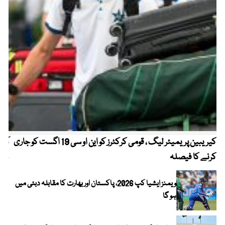
کیریبین پریمیئر لیگ ، قومی کرکٹرز کو این او سی 19 اگست کو جاری
آز
کرنے کا فیصلہ
چھی
ویمنز ایشیا کپ 2026، پاکستان اور بھارت کا مقابلہ دبئی میں
ہو گا