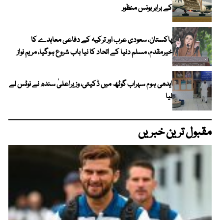
کے برابر بونس منظور
پاکستان، سعودی عرب اور ترکیہ کے دفاعی معاہدے کا
خیرمقدم، مسلم دنیا کے اتحاد کا نیا باب شروع ہوگیا، مریم نواز
ایدھی ہوم سہراب گوٹھ میں ڈکیتی، وزیراعلیٰ سندھ نے نوٹس لے
لیا
مقبول ترین خبریں