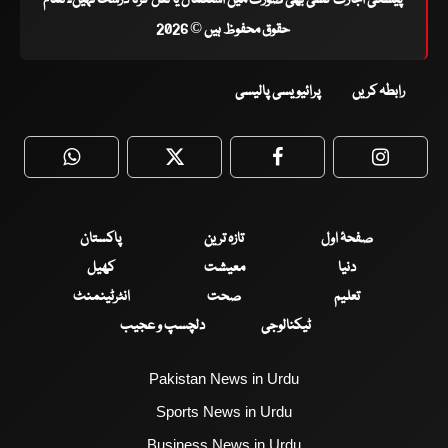
حقوق محفوظ ہیں © 2026
رابطہ کریں
پرائیویسی پالیسی
WhatsApp
Twitter
Facebook
Faceboo
صفحۂ اول
تازہ ترین
پاکستان
دنیا
معیشت
کھیل
تعلیم
صحت
انٹرٹینمنٹ
ٹیکنالوجی
دلچسپ و عجیب
Pakistan News in Urdu
Sports News in Urdu
Business News in Urdu