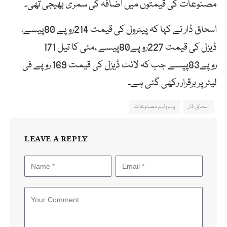
مصنوعات کی قیمتوں میں اضافہ کی سمری بھیجی تھی۔
اسحاق ڈار نے کہا کہ پیٹرول کی قیمت 214روپے 80پیسے،
ڈیزل کی قیمت 227روپے80پیسے ،مٹی کا تیل 171
روپے83پپسے جب کہ لائٹ ڈیزل کی قیمت 169 روپے فی
لیٹر پر برقرار رکھی گئی ہے۔
اسحاق ڈار
پیٹرولیم مصنوعات
LEAVE A REPLY