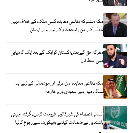
مکہ مشترکہ دفاعی معاہدہ کسی ملک کے خلاف نہیں،
خطے کے امن و استحکام کے لیے ہے، اردوان
معرکہ حق کے بعد پاکستان کو ایک کے بعد ایک کامیابی
ملی، عطا تارڑ
مکہ دفاعی معاہدہ امن، ترقی اور خوشحالی کے لیے اہم
سنگِ میل ہے،سعودی وزیر خارجہ
انسانی اعضاء کی غیر قانونی فروخت کیس، گرفتار چینی
باشندوں نے ضمانت کیلئے ہائیکورٹ سے رجوع کرلیا