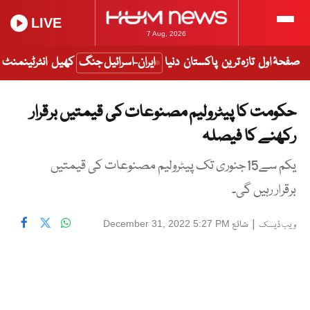
LIVE
7 Aug, 2026
صفحۂ اول
تازہ ترین
پاکستان
دنیا
ایران-اسرائیل جنگ
کھیل
انٹرٹینمنٹ
حکومت کا پیٹرولیم مصنوعات کی قیمتیں برقرار
رکھنے کا فیصلہ
یکم سے15جنوری تک پیٹرولیم مصنوعات کی قیمتیں
برقرار رہیں گی۔
|
شائع
December 31, 2022 5:27 PM
ویب ڈیسک