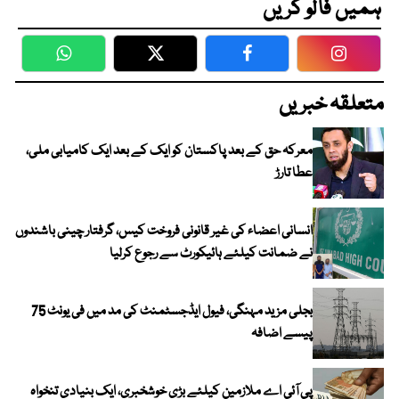
ہمیں فالو کریں
WhatsApp
Twitter
Facebook
Faceboo
متعلقہ خبریں
معرکہ حق کے بعد پاکستان کو ایک کے بعد ایک کامیابی ملی،
عطا تارڑ
انسانی اعضاء کی غیر قانونی فروخت کیس، گرفتار چینی باشندوں
نے ضمانت کیلئے ہائیکورٹ سے رجوع کرلیا
بجلی مزید مہنگی، فیول ایڈجسٹمنٹ کی مد میں فی یونٹ 75
پیسے اضافہ
پی آئی اے ملازمین کیلئے بڑی خوشخبری، ایک بنیادی تنخواہ