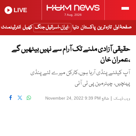
LIVE
7 Aug, 2026
صفحۂ اول
تازہ ترین
پاکستان
دنیا
ایران-اسرائیل جنگ
کھیل
انٹرٹینمنٹ
حقیقی آزادی ملنے تک آرام سے نہیں بیٹھیں گے
،عمران خان
آپ کیلئے پنڈی آرہا ہوں،کارکن میرے لئے پنڈی
پہنچیں، چیئرمین پی ٹی آئی
|
شائع
November 24, 2022 9:39 PM
ویب ڈیسک