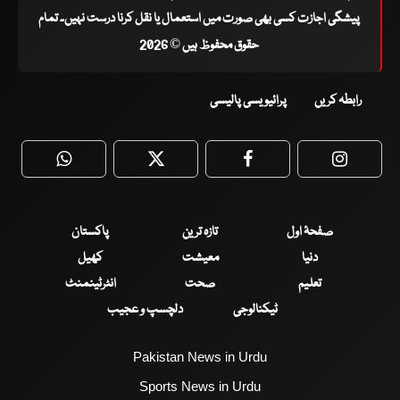
پیشگی اجازت کسی بھی صورت میں استعمال یا نقل کرنا درست نہیں۔ تمام
حقوق محفوظ ہیں © 2026
رابطہ کریں
پرائیویسی پالیسی
WhatsApp
Twitter
Facebook
Faceboo
صفحۂ اول
تازہ ترین
پاکستان
دنیا
معیشت
کھیل
تعلیم
صحت
انٹرٹینمنٹ
ٹیکنالوجی
دلچسپ و عجیب
Pakistan News in Urdu
Sports News in Urdu