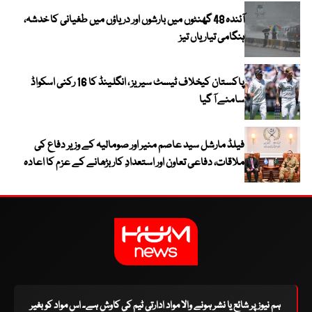
آئندہ 48 گھنٹوں میں بارشوں اور دریاؤں میں طغیانی کا خدشہ،
ہنگامی تیاریاں تیز
پاکستان کیخلاف ٹیسٹ سیریز ، انگلینڈ کا 16 رکنی اسکواڈ
سامنے آ گیا
فیلڈ مارشل سید عاصم منیر اور صومالیہ کے وزیر دفاع کی
ملاقات، دفاعی تعاون اور استعدادِ کار بڑھانے کے عزم کا اعادہ
ہم نیوز پر شائع یا نشر ہونے والا مواد ادارتی ٹیم کی کاوش ہے۔ اس مواد کو بغیر