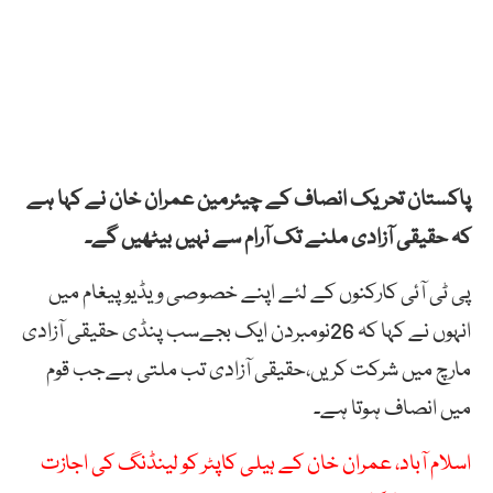
پاکستان تحریک انصاف کے چیئرمین عمران خان نے کہا ہے
کہ حقیقی آزادی ملنے تک آرام سے نہیں بیٹھیں گے۔
پی ٹی آئی کارکنوں کے لئے اپنے خصوصی ویڈیو پیغام میں
انہوں نے کہا کہ 26نومبردن ایک بجےسب پنڈی حقیقی آزادی
مارچ میں شرکت کریں،حقیقی آزادی تب ملتی ہےجب قوم
میں انصاف ہوتا ہے۔
اسلام آباد، عمران خان کے ہیلی کاپٹر کو لینڈنگ کی اجازت