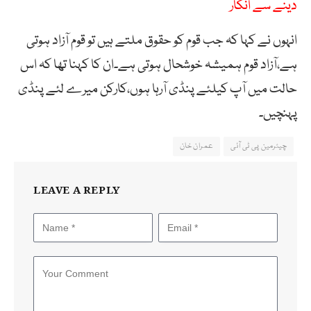
دینے سے انکار
انہوں نے کہا کہ جب قوم کو حقوق ملتے ہیں تو قوم آزاد ہوتی
ہے،آزاد قوم ہمیشہ خوشحال ہوتی ہے۔ان کا کہنا تھا کہ اس
حالت میں آپ کیلئے پنڈی آرہا ہوں،کارکن میرے لئے پنڈی
پہنچیں۔
چیئرمین پی ٹی آئی
عمران خان
LEAVE A REPLY