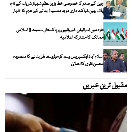
چین کے صدر کا خصوصی خط وزیراعظم شہباز شریف کے نام،
پاک چین شراکت داری مزید مضبوط بنانے کے عزم کا اظہار
غزہ میں اسرائیلی کارروائیوں پر پاکستان سمیت 8 اسلامی
ممالک کا مشترکہ اعلامیہ
اسلام آباد ایکسپریس وے کو موٹروے طرز بنانے کا منصوبہ،
محسن نقوی کا اعلان
مقبول ترین خبریں