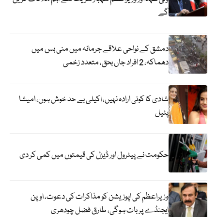
گے
دمشق کے نواحی علاقے جرمانہ میں منی بس میں
دھماکہ، 2 افراد جاں بحق، متعدد زخمی
شادی کا کوئی ارادہ نہیں، اکیلی بے حد خوش ہوں، امیشا
پٹیل
حکومت نے پیٹرول اور ڈیزل کی قیمتوں میں کمی کر دی
وزیراعظم کی اپوزیشن کو مذاکرات کی دعوت، اوپن
ایجنڈے پر بات ہوگی، طارق فضل چودھری