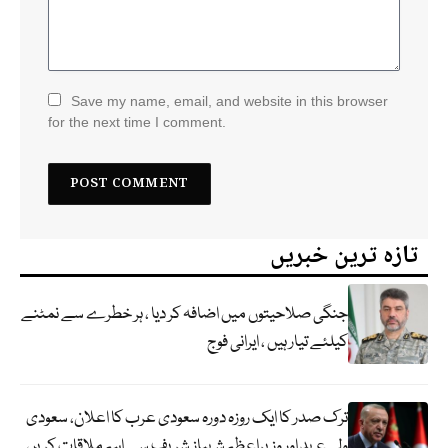
Save my name, email, and website in this browser
for the next time I comment.
تازہ ترین خبریں
جنگی صلاحیتوں میں اضافہ کر دیا ، ہر خطرے سے نمٹنے
کیلئے تیار ہیں ، ایرانی فوج
ترک صدر کا ایک روزہ دورہ سعودی عرب کا اعلان، سعودی
ولی عہد اور وزیراعظم شہباز شریف سے اہم ملاقات کریں