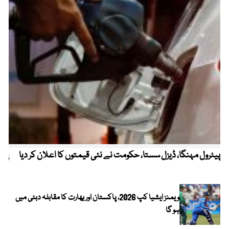
پیٹرول مہنگا، ڈیزل سستا، حکومت نے نئی قیمتوں کا اعلان کر دیا
پنج
ویمنز ایشیا کپ 2026، پاکستان اور بھارت کا مقابلہ دبئی میں
ہو گا