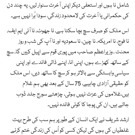
شامل نا ہوں اور استعفی دیکر اپنی آخرت سنوار لیں، یہ چند دن
کی حکمرانی یا آخرت کی لامحدود زندگی، سودا بُرا نہیں ہے۔
اس ملک کو صرف سچ بچا سکتا ہے، نا جھوٹ، نا آئی ایم ایف،
نا فوج، نا امریکہ، نا چین، نا سعودیہ اور نا آپ کی شب و روز
محنت ، وزیراعظم صاحب میں پوری قوم سے اپیل کروں گا، سچ
کے ساتھ کھڑے ہوں، اپنی انا، اپنے ذاتی فائدے اور اپنی
سیاسی وابستگی سے بالاتر ہو کر سچ کا ساتھ دیں، اس ملک
کو حقیقی آزادی چاہیے، 75 سال کے بعد بھی ہم غلام
ہیں،غلاموں کی عزت نہیں ہوتی، چڑھتے سورج جلد ڈوب
جاتے ہیں، ان کی پوجا کا کوئی فائدہ نہیں۔
ارشد شریف نے ایک انسان کے طور پر ہم سب کی طرح بہت
غلطیاں کی ہوں گی لیکن کسی کو اُس کی زندگی ختم کرنے