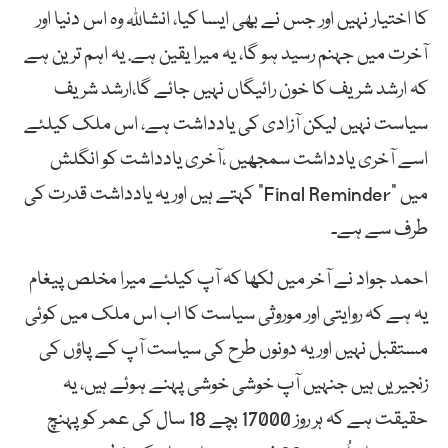
کا اختیار نہیں اور جس نے بھی ایسا کیا، انشاللہ وہ اس دنیا اور
آخرت میں جہنم رسید ہو گا، یہ میرا یقین ہے. یہ اہم ترین ہے
کہ ارشد شریف کا خون رائیگاں نہیں جائے گا،ارشد شریف
سیاست نہیں لیکن آزادی کی یادداشت ہے، اس ملک کیلئے
اسے آخری یادداشت سمجھیں ،آخری یادداشت کو انگلش
میں “Final Reminder“ کہتے ہیں اور یہ یادداشت قدرت کی
طرف سے ہے۔
احمد جواد نے آخر میں لکھا کہ آپ کیلئے میرا مخلص پیغام
یہ ہے کہ روایتی اور موروثی سیاست کا اب اس ملک میں کوئی
مستقبل نہیں اور یہ دونوں طرح کی سیاست آپ کے پاؤں کی
زنجیریں ہیں جنہیں آپ خوشی خوشی پہنے ہوئے ہیں، یہ
حقیقت ہے کہ ہر روز 17000 بچے 18 سال کی عمر کو پہنچ