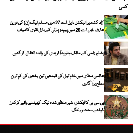
کمی
آزاد کشمیر الیکشن ، ایل اے 27 میں مسلم لیگ (ن) کی نورین
عارف ، ایل اے 28 میں پیپلز پارٹی کے بازل نقوی کامیاب
پشاور زلمی کے مالک جاوید آفریدی کی والدہ انتقال کر گئیں
عالمی منڈی میں خام تیل کی قیمتیں تین ہفتوں کی کم ترین
سطح پر آ گئیں
پی سی بی کا ایکشن، غیر منظور شدہ لیگ کھیلنے والے کرکٹرز
کیلئے سخت وارننگ