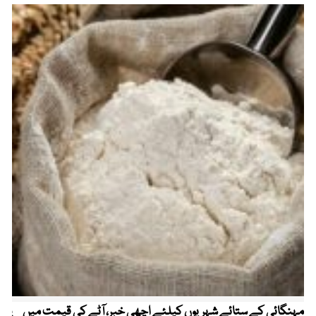
مہنگائی کے ستائے شہریوں کیلئے اچھی خبر، آٹے کی قیمت میں
پیٹ