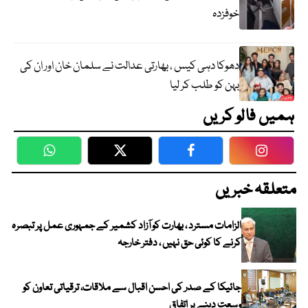
خوفزدہ
دھوکا دہی کیس ، بھارتی عدالت نے سلمان خان اور ان کی
بہن کو طلب کر لیا
ہمیں فالو کریں
WhatsApp
Twitter
Facebook
Faceboo
متعلقہ خبریں
الزامات مسترد ، بھارت کو آزاد کشمیر کے جمہوری عمل پر تبصرہ
کرنے کا کوئی حق نہیں ، دفتر خارجہ
جائیکا کے صدر کی احسن اقبال سے ملاقات، ترقیاتی تعاون کو
وسعت دینے پر اتفاق