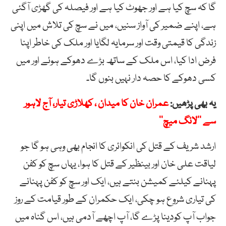
گا کہ سچ کیا ہے اور جھوٹ کیا ہے اور فیصلہ کی گھڑی آگئی
ہے، اپنے ضمیر کی آواز سنیں، میں نے سچ کی تلاش میں اپنی
زندگی کا قیمتی وقت اور سرمایہ لگایا اور ملک کی خاطر اپنا
فرض ادا کیا، اس ملک کے ساتھ بڑے دھوکے ہوئے اور میں
کسی دھوکے کا حصہ دار نہیں بنوں گا۔
یہ بھی پڑھیں:
عمران خان کا میدان ، کھلاڑی تیار، آج لاہور
سے ’’لانگ میچ‘‘
ارشد شریف کے قتل کی انکوائری کا انجام بھی وہی ہو گا جو
لیاقت علی خان اور بینظیر کے قتل کا ہوا، یہاں سچ کو کفن
پہنانے کیلئے کمیشن بنتے ہیں، ایک اور سچ کو کفن پہنانے
کی تیاری شروع ہو چکی، ایک حکمران کے طور قیامت کے روز
جواب آپ کودینا پڑے گا، آپ اچھے آدمی ہیں، اس گناہ میں