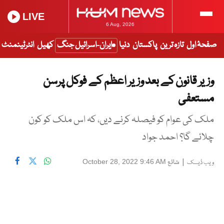
LIVE
6 Aug, 2026
صفحۂ اول
تازہ ترین
پاکستان
دنیا
ایران-اسرائیل جنگ
کھیل
انٹرٹینمنٹ
وزیر قانون کے بعد وزیر اعظم کے فوکل پرسن
مستعفی
ملک کی عوام کو فیصلہ کرنے دیں، کہ اس ملک کو کون
چلائے گا؟ احمد جواد
|
شائع
October 28, 2022 9:46 AM
ویب ڈیسک