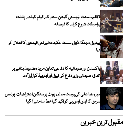
لاانفورسمنٹ انویسٹی گیشن سنٹر کے قیام کیلئے پائلٹ
پراجیکٹ شروع کرنے کا فیصلہ
پیٹرول مہنگا، ڈیزل سستا، حکومت نے نئی قیمتوں کا اعلان کر
دیا
پاکستان اور صومالیہ کا دفاعی تعاون مزید مضبوط بنانے پر
اتفاق، صومالی وزیر دفاع کی نیول اور ایئرہیڈ کوارٹرز آمد
میر رضا علی کی پوسٹ مارٹم رپورٹ پر سنگین اعتراضات، پولیس
سرجن کا ایس ایس پی کو لکھا گیا خط سامنے آ گیا
مقبول ترین خبریں