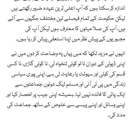
اندازہ کر سکتا ہوں کہ آپ اعلی ترین عہدہ ضرور رکھتے ہیں
لیکن حکومت کے تمام فیصلے تین مختلف جگہوں سے آتے
ہیں، آپ کی صلاحیتوں کا معترف ہوں لیکن آپ کی
مجبوریوں کے پیش نظر میں اپنا استعفی پیش کر رہا ہوں۔
انہوں نے مزید لکھا کہ میں یہاں یہ وضاحت کر دوں میں نے
اپنی ڈیوٹی کے دوران نا تو کوئی تنخواہ لی، نا کوئی گاڑی، نا کسی
قسم کی کوئی اور سہولت یا رعایت لی ہے، اپنی پوری سیاسی
زندگی میں پی ٹی آئی اور مسلم لیگ دونوں جماعتوں سے
ایک پائی کا فائدہ نہیں لیا، ہمیشہ اپنی جیب پر انحصار کیا اور
اپنے وسائل اور اپنے پیسے سے خلوص کے ساتھ جماعت کی
مدد کی۔