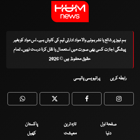
ہم نیوز پر شائع یا نشر ہونے والا مواد ادارتی ٹیم کی کاوش ہے۔ اس مواد کو بغیر
پیشگی اجازت کسی بھی صورت میں استعمال یا نقل کرنا درست نہیں۔ تمام
حقوق محفوظ ہیں © 2026
رابطہ کریں
پرائیویسی پالیسی
WhatsApp
Twitter
Facebook
Faceboo
صفحۂ اول
تازہ ترین
پاکستان
دنیا
معیشت
کھیل