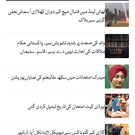
تھائی لینڈ میں فٹبال میچ کے دوران کھلاڑی آسمانی بجلی
گرنے سے ہلاک
والد کی صحت پر شدید تشویش ہے، پاکستانی حکام
ملاقات کی اجازت نہیں دے رہے ، قاسم ، سلیمان
میٹرک امتحانات میں سکھ طالبعلم کی نمایاں پوزیشن
ایم ڈی کیٹ امتحان کی تاریخ تبدیل کردی گئی
گاڑی کے گلَو باکس سے دیوہیکل اژدہا نکل آیا، ڈرائیور