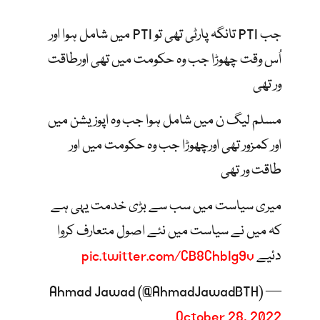
جب PTI تانگہ پارٹی تھی تو PTI میں شامل ہوا اور
اُس وقت چھوڑا جب وہ حکومت میں تھی اورطاقت
ور تھی
مسلم لیگ ن میں شامل ہوا جب وہ اپوزیشن میں
اور کمزور تھی اورچھوڑا جب وہ حکومت میں اور
طاقت ور تھی
میری سیاست میں سب سے بڑی خدمت یہی ہے
کہ میں نے سیاست میں نئے اصول متعارف کروا
دئیے
pic.twitter.com/CB8ChbIg9v
— Ahmad Jawad (@AhmadJawadBTH)
October 28, 2022