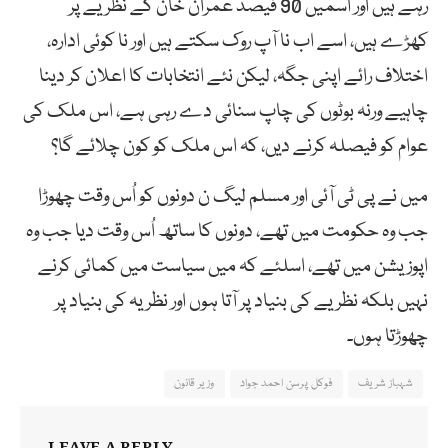
رہے ہیں اور اُسمیں 90 فیصد عمران خان کے نظریے پر
کھڑے ہیں، اسے اب نا آپ روک سکتے ہیں اور نا کوئی ادارہ،
اختلاف رائے اپنی جگہ، لیکن نئے انتخابات کا اعلان کر دینا
چاہیے ورنہ بوٹوں کی چاپ سنائی دے رہی ہے، اس ملک کی
عوام کو فیصلہ کرنے دیں، کہ اس ملک کو کون چلائے گا؟
میں نے پی ٹی آئی اور مسلم لیگ ن دونوں کو اُس وقت چھوڑا
جب وہ حکومت میں تھے، دونوں کا ساتھ اُس وقت دیا جب وہ
اپوزیشن میں تھے، اسلئے کہ میں سیاست میں کمائی کرنے
نہیں بلکہ نظریے کی بنیاد پر آتا ہوں اور نظریہ کی بنیاد پر
چھوڑتا ہوں۔
شہباز شریف
فوکل پرسن احمد جواد
وزیر قانون