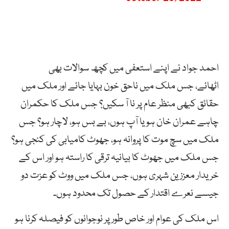
احمد جواد نے اپنے استعفی میں کچھ سوالات بھی
اٹھائے، جس ملک میں ناحق خون بہایا جائے اور ملک میں
حقائق کبھی منظر عام پر نا آ سکیں؟ جس ملک کا حکمران
چاہے عمران خان ہو یا آپ ہوں، بے بس ہو، لاچار ہو؟ جس
ملک میں سچ موت کا پروانہ ہو، جھوٹ کامیابی کی کنجی ہو؟
جس ملک میں جھوٹ کا بیانیہ ترقی کا راستہ ہو اور اس کے
خریدار معززین شہری ہوں، جس ملک میں ووٹ کو عزت دو
جیسے نعرے اقتدار کے حصول تک محدود ہوں۔
اس ملک کی عوام اور خاص طور پر نوجوانوں کو فیصلہ کرنا ہو