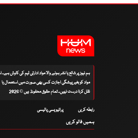
ہم نیوز پر شائع یا نشر ہونے والا مواد ادارتی ٹیم کی کاوش ہے۔ 
مواد کو بغیر پیشگی اجازت کسی بھی صورت میں استعمال یا
نقل کرنا درست نہیں۔ تمام حقوق محفوظ ہیں © 2026
رابطہ کریں
پرائیویسی پالیسی
ہمیں فالو کریں