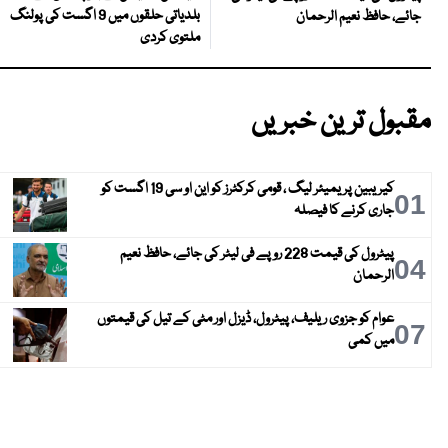
بلدیاتی حلقوں میں 9 اگست کی پولنگ
جائے، حافظ نعیم الرحمان
ملتوی کردی
مقبول ترین خبریں
کیریبین پریمیئر لیگ ، قومی کرکٹرز کو این او سی 19 اگست کو
01
جاری کرنے کا فیصلہ
پیٹرول کی قیمت 228 روپے فی لیٹر کی جائے، حافظ نعیم
04
الرحمان
عوام کو جزوی ریلیف، پیٹرول، ڈیزل اور مٹی کے تیل کی قیمتوں
07
میں کمی