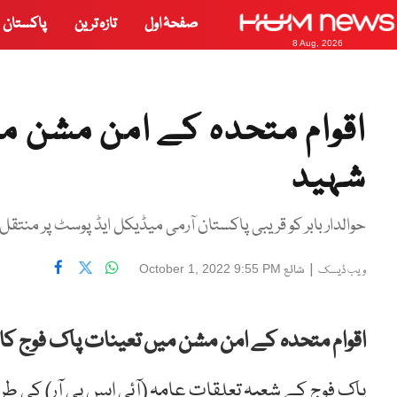
صفحۂ اول
تازہ ترین
پاکستان
8 Aug, 2026
اقوام متحدہ کے امن مشن میں
شہید
حوالدار بابر کو قریبی پاکستان آرمی میڈیکل ایڈ پوسٹ پر منتقل 
|
شائع
October 1, 2022 9:55 PM
ویب ڈیسک
اقوام متحدہ کے امن مشن میں تعینات پاک فوج کا ح
پاک فوج کے شعبہ تعلقات عامہ (آئی ایس پی آر) کی طر