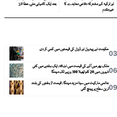
اور ترکیہ کے مشترکہ دفاعی معاہدے کا
بعد ایک کامیابی ملی، عطا تارڑ
خیرمقدم
حکومت نے پیٹرول اور ڈیزل کی قیمتوں میں کمی کر دی
0
ملک بھر میں آٹے کی قیمت میں اضافہ، ایک ہفتے میں کئی
0
شہروں میں 20 کلو تھیلا 100 روپے تک مہنگا
عالمی مارکیٹ میں سونا مزید مہنگا ، قیمت 7 ہفتوں کی بلند
0
ترین سطح پر پہنچ گئی