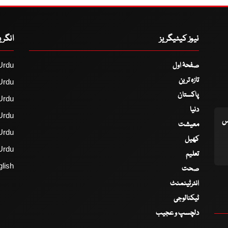
نیوز کیٹیگریز
انگر
صفحۂ اول
Urdu
تازہ ترین
Urdu
پاکستان
Urdu
دنیا
Urdu
اس
معیشت
Urdu
کھیل
Urdu
تعلیم
lish
صحت
انٹرٹینمنٹ
ٹیکنالوجی
دلچسپ و عجیب