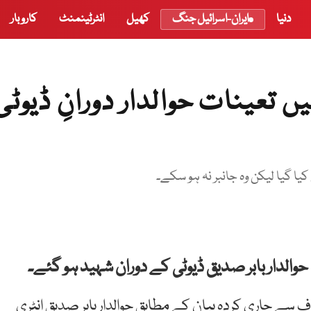
دنیا
ایران-اسرائیل جنگ
کھیل
انٹرٹینمنٹ
کاروبار
 تعینات حوالدار دورانِ ڈیوٹی
کیا گیا لیکن وہ جانبر نہ ہو سکے۔
والدار بابر صدیق ڈیوٹی کے دوران شہید ہو گئے۔
ف سے جاری کردہ بیان کے مطابق حوالدار بابر صدیق انٹری