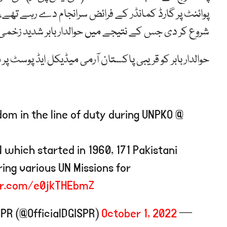
پوائنٹ پر گارڈ کمانڈر کے فرائض سرانجام دے رہے تھے،
شروع کر دی جس کے نتیجے میں حوالدار بابر شدید زخمی
حوالدار بابر کو قریبی پاکستان آرمی میڈیکل ایڈ پوسٹ پر 
m in the line of duty during UNPKO @
which started in 1960, 171 Pakistani
ing various UN Missions for
ter.com/e0jkTHEbmZ
October 1, 2022
— DG ISPR (@OfficialDGISPR)