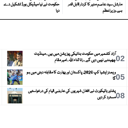
مارشل سید عاصم منیر کا کردار قابل قدر
حکومت نے نیا میڈیکل بورڈ تشکیل دے
ہے، وزیراعظم
دیا
آزاد کشمیر میں حکومت بنانیکی پوزیشن میں ہیں ، مینڈیٹ
3
02
چھیننے نہیں دیں گے ، رانا ثناء اللہ ، امیر مقام
ویمنز ایشیا کپ 2026، پاکستان اور بھارت کا مقابلہ دبئی میں ہو
6
05
گا
پشاور ہائیکورٹ نے افغان شہریوں کی عارضی قیام کی درخواستیں
9
08
مسترد کر دیں