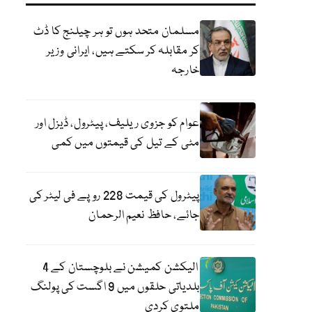
مسلمان متحد ہوں تو ہر چیلنج کا ڈٹ
کر مقابلہ کر سکتے ہیں، ایرانی وزیر
خارجہ
عوام کو جزوی ریلیف، پیٹرول، ڈیزل اور
مٹی کے تیل کی قیمتوں میں کمی
پیٹرول کی قیمت 228 روپے فی لیٹر کی
جائے، حافظ نعیم الرحمان
الیکشن کمیشن نے بلوچستان کے 4
بلدیاتی حلقوں میں 9 اگست کی پولنگ
ملتوی کردی