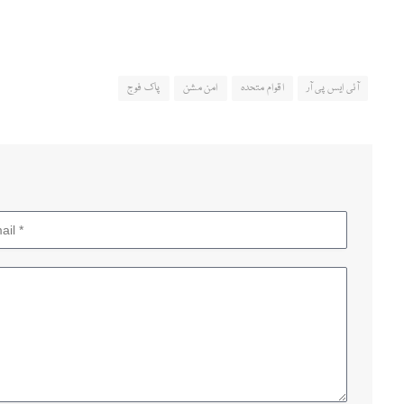
آئی ایس پی آر
اقوام متحدہ
امن مشن
پاک فوج