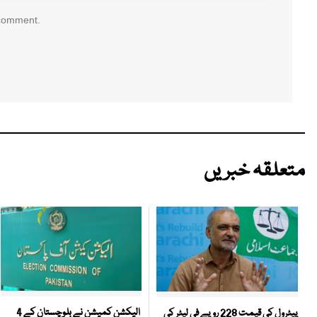
 comment.
متعلقہ خبریں
الیکشن کمیشن نے بلوچستان کے 4
پیٹرول کی قیمت 228 روپے فی لیٹر کی