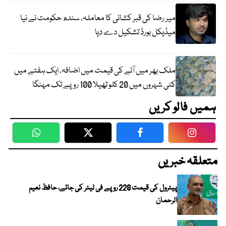
میر رضا کی قبر کشائی کا معاملہ، سندھ حکومت نے نیا
میڈیکل بورڈ تشکیل دے دیا
ملک بھر میں آٹے کی قیمت میں اضافہ، ایک ہفتے میں
کئی شہروں میں 20 کلو تھیلا 100 روپے تک مہنگا
ہمیں فالو کریں
WhatsApp
Twitter
Facebook
Faceboo
متعلقہ خبریں
پیٹرول کی قیمت 228 روپے فی لیٹر کی جائے، حافظ نعیم
الرحمان