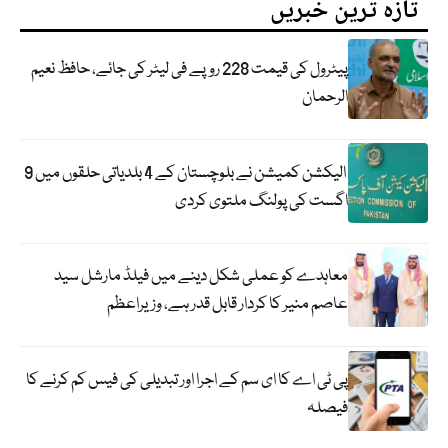
تازہ ترین خبریں
پیٹرول کی قیمت 228 روپے فی لیٹر کی جائے، حافظ نعیم
الرحمان
الیکشن کمیشن نے بلوچستان کے 4 بلدیاتی حلقوں میں 9
اگست کی پولنگ ملتوی کردی
معاہدے کو عملی شکل دینے میں فیلڈ مارشل سید
عاصم منیر کا کردار قابل قدر ہے، وزیراعظم
پی ٹی اے کا ای سم کے اجرا اور تبدیلی کی فیس کم کرنے کا
فیصلہ