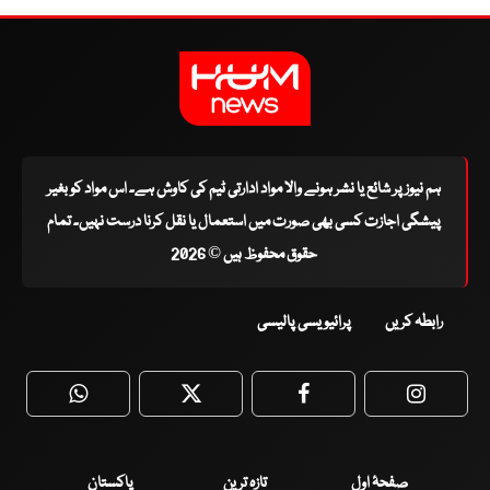
ہم نیوز پر شائع یا نشر ہونے والا مواد ادارتی ٹیم کی کاوش ہے۔ اس مواد کو بغیر
پیشگی اجازت کسی بھی صورت میں استعمال یا نقل کرنا درست نہیں۔ تمام
حقوق محفوظ ہیں © 2026
رابطہ کریں
پرائیویسی پالیسی
WhatsApp
Twitter
Facebook
Faceboo
صفحۂ اول
تازہ ترین
پاکستان