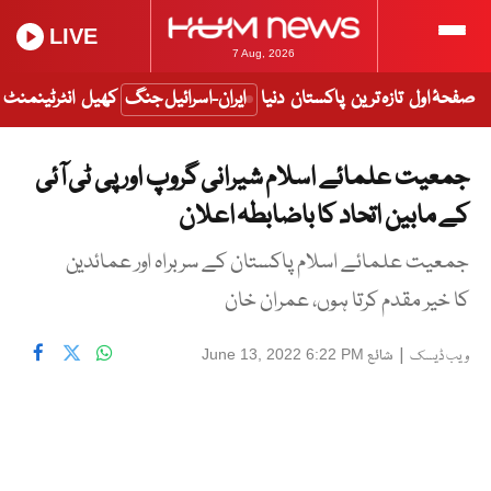
LIVE
7 Aug, 2026
صفحۂ اول
تازہ ترین
پاکستان
دنیا
ایران-اسرائیل جنگ
کھیل
انٹرٹینمنٹ
جمعیت علمائے اسلام شیرانی گروپ اور پی ٹی آئی
کے مابین اتحاد کا باضابطہ اعلان
جمعیت علمائے اسلام پاکستان کے سربراہ اور عمائدین
کا خیر مقدم کرتا ہوں، عمران خان
|
شائع
June 13, 2022 6:22 PM
ویب ڈیسک