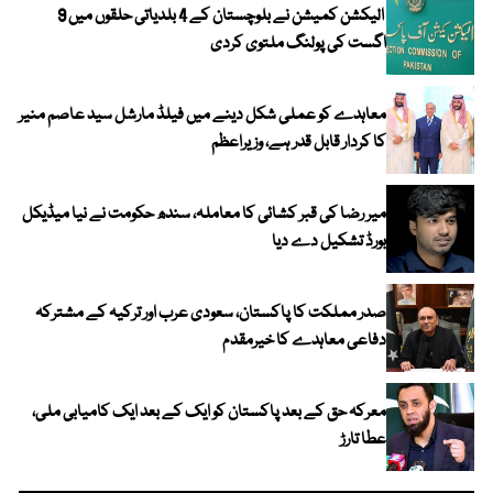
الیکشن کمیشن نے بلوچستان کے 4 بلدیاتی حلقوں میں 9
اگست کی پولنگ ملتوی کردی
معاہدے کو عملی شکل دینے میں فیلڈ مارشل سید عاصم منیر
کا کردار قابل قدر ہے، وزیراعظم
میر رضا کی قبر کشائی کا معاملہ، سندھ حکومت نے نیا میڈیکل
بورڈ تشکیل دے دیا
صدر مملکت کا پاکستان، سعودی عرب اور ترکیہ کے مشترکہ
دفاعی معاہدے کا خیرمقدم
معرکہ حق کے بعد پاکستان کو ایک کے بعد ایک کامیابی ملی،
عطا تارڑ