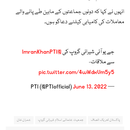
انہوں نے کہا کہ دونوں جماعتوں کے مابین طے پانے والے
معاملات کی کامیابی کیلئے دعاگو ہوں۔
جے یو آئی شیرانی گروپ کی
@ImranKhanPTI
سے ملاقات-
pic.twitter.com/4wWdxVm5y5
June 13, 2022
— PTI (@PTIofficial)
پاکستان تحریک انصاف
جمعیت علمائے اسلام شیرانی گروپ
عمران خان