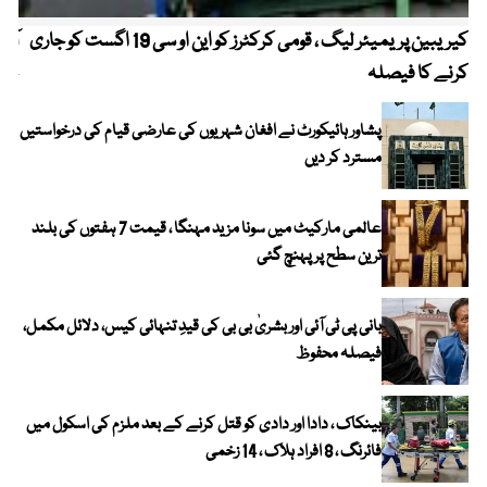
کیریبین پریمیئر لیگ ، قومی کرکٹرز کو این او سی 19 اگست کو جاری
آز
کرنے کا فیصلہ
چھی
پشاور ہائیکورٹ نے افغان شہریوں کی عارضی قیام کی درخواستیں
مسترد کر دیں
عالمی مارکیٹ میں سونا مزید مہنگا ، قیمت 7 ہفتوں کی بلند
ترین سطح پر پہنچ گئی
بانی پی ٹی آئی اور بشریٰ بی بی کی قیدِ تنہائی کیس، دلائل مکمل،
فیصلہ محفوظ
بینکاک ، دادا اور دادی کو قتل کرنے کے بعد ملزم کی اسکول میں
فائرنگ ، 8 افراد ہلاک ، 14 زخمی