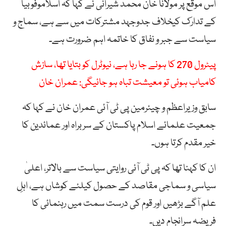
اس موقع پر مولانا خان محمد شیرانی نے کہا کہ اسلاموفوبیا
کے تدارک کیخلاف جدوجہد مشترکات میں سے ہے، سماج و
سیاست سے جبر و نفاق کا خاتمہ اہم ضرورت ہے۔
پیٹرول 270 کا ہونے جا رہا ہے، نیوٹرل کو بتایا تھا، سازش
کامیاب ہوئی تو معیشت تباہ ہو جائیگی: عمران خان
سابق وزیراعظم و چیئرمین پی ٹی آئی عمران خان نے کہا کہ
جمعیت علمائے اسلام پاکستان کے سربراہ اور عمائدین کا
خیر مقدم کرتا ہوں۔
ان کا کہنا تھا کہ پی ٹی آئی روایتی سیاست سے بالاتر، اعلیٰ
سیاسی و سماجی مقاصد کے حصول کیلئے کوشاں ہے، اہلِ
علم آگے بڑھیں اور قوم کی درست سمت میں رہنمائی کا
فریضہ سرانجام دیں۔