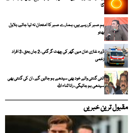
گا
ہم صبر کر رہے ہیں، ہمارے صبر کا امتحان نہ لیا جائے، بلاول
بھٹو
ڈیرہ غازی خان میں گھر کی چھت گر گئی ، 2 جاں بحق ، 3 افراد
زخمی
الٹی گنتی والے خود بھی سیدھے ہو جائیں گے ، ان کی گنتی بھی
سیدھی ہو جائیگی ، رانا ثناء اللہ
مقبول ترین خبریں