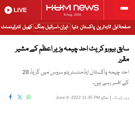
LIVE
8 Aug, 2026
صفحۂ اول
تازہ ترین
پاکستان
دنیا
ایران-اسرائیل جنگ
کھیل
انٹرٹینمنٹ
سابق بیورو کریٹ احد چیمہ وزیر اعظم کے مشیر
مقرر
احد چیمہ پاکستان ایڈمنسٹریٹو سروس میں گریڈ 20
کے افسر رہے ہیں۔
|
شائع
June 8, 2022 11:35 PM
ویب ڈیسک