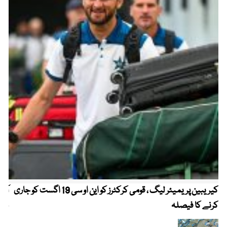
کیریبین پریمیئر لیگ ، قومی کرکٹرز کو این او سی 19 اگست کو جاری
آز
کرنے کا فیصلہ
چھی