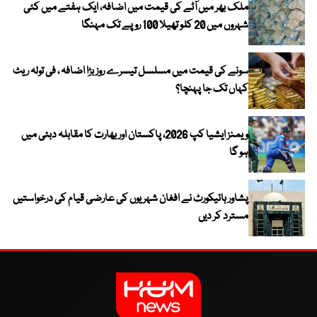
ملک بھر میں آٹے کی قیمت میں اضافہ، ایک ہفتے میں کئی
شہروں میں 20 کلو تھیلا 100 روپے تک مہنگا
سونے کی قیمت میں مسلسل تیسرے روز بڑا اضافہ ، فی تولہ ریٹ
کہاں تک جا پہنچا؟
ویمنز ایشیا کپ 2026، پاکستان اور بھارت کا مقابلہ دبئی میں
ہو گا
پشاور ہائیکورٹ نے افغان شہریوں کی عارضی قیام کی درخواستیں
مسترد کر دیں