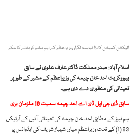
الیکشن کمیشن کا بڑا فیصلہ نگراں وزیراعظم کے اہم مشیرکو ہٹانے کا حکم
‏اسلام آباد: صدر مملکت ڈاکٹر عارف علوی نے سابق
بیوروکریٹ احد خان چیمہ کی وزیراعظم کے مشیر کے طور پر
تعیناتی کی منظوری دے دی ہے۔
سابق ڈی جی ایل ڈی اے احد چیمہ سمیت 10 ملزمان بری
ہم نیوز کے مطابق احد خان چیمہ کی تعیناتی آئین کے آرٹیکل
93 (1) کے تحت وزیراعظم میاں شہباز شریف کی ایڈوائس پر