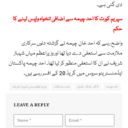
دی گئی ہے۔
سپریم کورٹ کا احد چیمہ سے اضافی تنخواہ واپس لینے کا
حکم
واضح رہے کہ احد خان چیمہ نے گزشتہ دنوں سرکاری
ملازمت سے استعفیٰ دے دیا تھا اور وزیراعظم میاں شہباز
شریف نے ان کا استعفیٰ منظور کر لیا تھا۔ احد چیمہ پاکستان
ایڈمنسٹریٹو سروس میں گریڈ 20 کے افسر رہے ہیں۔
احد چیمہ
ڈاکٹر عارف علوی
صدر مملکت
وزیراعظم میاں شہباز شریف
LEAVE A REPLY