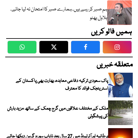
ہم صبر کر رہے ہیں، ہمارے صبر کا امتحان نہ لیا جائے،
بلاول بھٹو
ہمیں فالو کریں
WhatsApp
Twitter
Facebook
Faceboo
متعلقہ خبریں
پاک سعودی ترکیہ دفاعی معاہدہ، بھارت بھی پاکستان کے
اسٹریٹجک فوائد کا معترف
ملک کے مختلف علاقوں میں گرج چمک کے ساتھ مزید بارش
کی پیشگوئی
برطانیہ اور آئرلینڈ میں 27 سال بعد نایاب سورج گرہن دیکھا جائے