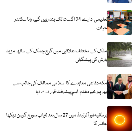
تعلیمی ادارے 24 اگست تک بند رہیں گے، رانا سکندر
حیات
ملک کے مختلف علاقوں میں گرج چمک کے ساتھ مزید
بارش کی پیشگوئی
مکہ دفاعی معاہدے کا اسلامی ممالک کی جانب سے
بھرپور خیرمقدم، اہم پیشرفت قرار دے دیا
برطانیہ اور آئرلینڈ میں 27 سال بعد نایاب سورج گرہن دیکھا
جائے گا