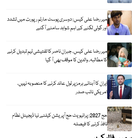
میر رضا علی کیس: دوسری پوسٹ مارٹم رپورٹ میں تشدد
اور گولی لگنے کے اہم شواہد سامنے آگئے
میر رضا علی کیس، جبران ناصر کا تفتیشی ٹیم تبدیل کرنے
کا مطالبہ، والدین کا موقف بھی آ گیا
ایران کا آبنائے ہرمز پر ٹول عائد کرنے کا منصوبہ نہیں،
امریکی نائب صدر
حج 2027: پرائیویٹ حج آپریشن کیلئے نیا ڈیجیٹل نظام
نافذ کرنے کا فیصلہ