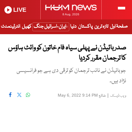
LIVE
8 Aug, 2026
صفحۂ اول
تازہ ترین
پاکستان
دنیا
ایران-اسرائیل جنگ
کھیل
انٹرٹینمنٹ
صدر بائیڈن نے پہلی سیاہ فام خاتون کو وائٹ ہاؤس
کا ترجمان مقرر کردیا
جوبائیڈن نے نائب ترجمان کو ترقی دی ہے جو فرانسیسی
نژاد ہیں۔
|
شائع
May 6, 2022 9:14 PM
ویب ڈیسک