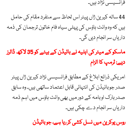
فرانسیسی نژاد ہیں۔
44 سالہ کیرین ژاں پیئر اس لحاظ سے منفرد مقام کی حامل
ہیں کہ وہ وائٹ ہاؤس کی پہلی سیاہ فام خاتون ترجمان کی ذمہ
داریاں سر انجام دیں گی۔
ماسکو کے میئر کی اہلیہ نے بائیڈن کے بیٹے کو 35 لاکھ ڈالرز
دیے: ٹرمپ کا الزام
امریکی ذرائع ابلاغ کے مطابق فرانسیسی نژاد کیرین ژاں پیئر
صدر جوبائیڈن کی انتہائی قابل اعتماد ساتھی ہیں۔ وہ سابق
صدر بارک اوبامہ کے دور میں بھی وائٹ ہاؤس میں اہم ذمہ
داریاں سر انجام دے چکی ہیں۔
روس یوکرین میں نسل کشی کر رہا ہے، جو بائیڈن