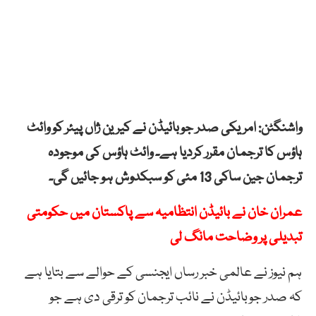
واشنگٹن: امریکی صدر جوبائیڈن نے کیرین ژاں پیئر کو وائٹ
ہاؤس کا ترجمان مقرر کردیا ہے۔ وائٹ ہاؤس کی موجودہ
ترجمان جین ساکی 13 مئی کو سبکدوش ہو جائیں گی۔
عمران خان نے بائیڈن انتظامیہ سے پاکستان میں حکومتی
تبدیلی پر وضاحت مانگ لی
ہم نیوز نے عالمی خبر رساں ایجنسی کے حوالے سے بتایا ہے
کہ صدر جوبائیڈن نے نائب ترجمان کو ترقی دی ہے جو