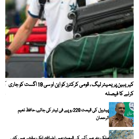
کیریبین پریمیئر لیگ ، قومی کرکٹرز کو این او سی 19 اگست کو جاری
آز
کرنے کا فیصلہ
چھی
پیٹرول کی قیمت 228 روپے فی لیٹر کی جائے، حافظ نعیم
الرحمان
ملک بھر میں آٹے کی قیمت میں اضافہ، ایک ہفتے میں کئی