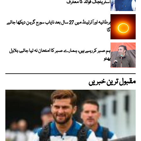
اسٹریٹجک فوائد کا معترف
برطانیہ اور آئرلینڈ میں 27 سال بعد نایاب سورج گرہن دیکھا جائے
گا
ہم صبر کر رہے ہیں، ہمارے صبر کا امتحان نہ لیا جائے، بلاول
بھٹو
مقبول ترین خبریں