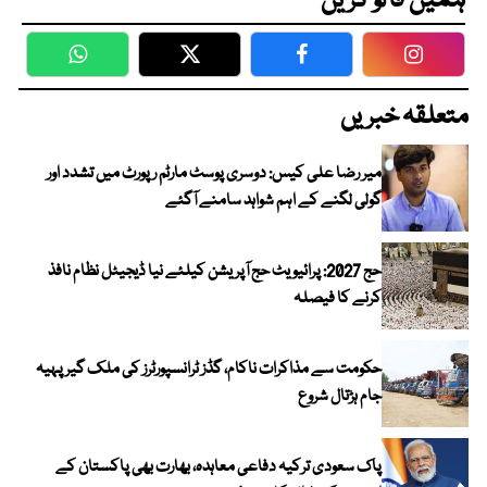
ہمیں فالو کریں
WhatsApp
Twitter
Facebook
Faceboo
متعلقہ خبریں
میر رضا علی کیس: دوسری پوسٹ مارٹم رپورٹ میں تشدد اور
گولی لگنے کے اہم شواہد سامنے آگئے
حج 2027: پرائیویٹ حج آپریشن کیلئے نیا ڈیجیٹل نظام نافذ
کرنے کا فیصلہ
حکومت سے مذاکرات ناکام، گڈز ٹرانسپورٹرز کی ملک گیر پہیہ
جام ہڑتال شروع
پاک سعودی ترکیہ دفاعی معاہدہ، بھارت بھی پاکستان کے