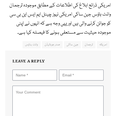
امریکی ذرائع ابلاغ کی اطلاعات کے مطابق موجودہ ترجمان
وائٹ ہاؤس جین ساکی امریکی نیوز چینل ایم ایس این بی سی
کو جوائن کرنے والی ہیں اور یہی وجہ ہے کہ انہوں نے اپنی
موجودہ حیثیت سے مستعفی ہونے کا فیصلہ کیا ہے۔
امریکہ
ترجمان
جین ساکی
صدر جوبائیڈن
وائٹ ہاؤس
LEAVE A REPLY