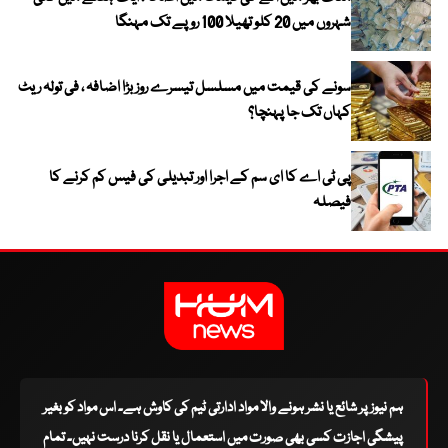
شہروں میں 20 کلو تھیلا 100 روپے تک مہنگا
سونے کی قیمت میں مسلسل تیسرے روز بڑا اضافہ ، فی تولہ ریٹ
کہاں تک جا پہنچا؟
پی ٹی اے کا ای سم کے اجرا اور تبدیلی کی فیس کم کرنے کا
فیصلہ
ہم نیوز پر شائع یا نشر ہونے والا مواد ادارتی ٹیم کی کاوش ہے۔ اس مواد کو بغیر
پیشگی اجازت کسی بھی صورت میں استعمال یا نقل کرنا درست نہیں۔ تمام