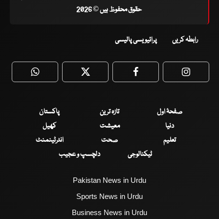
حقوق محفوظ ہیں © 2026
رابطہ کریں
پرائیویسی پالیسی
WhatsApp
Twitter
Facebook
Faceboo
صفحۂ اول
تازہ ترین
پاکستان
دنیا
معیشت
کھیل
تعلیم
صحت
انٹرٹینمنٹ
ٹیکنالوجی
دلچسپ و عجیب
Pakistan News in Urdu
Sports News in Urdu
Business News in Urdu