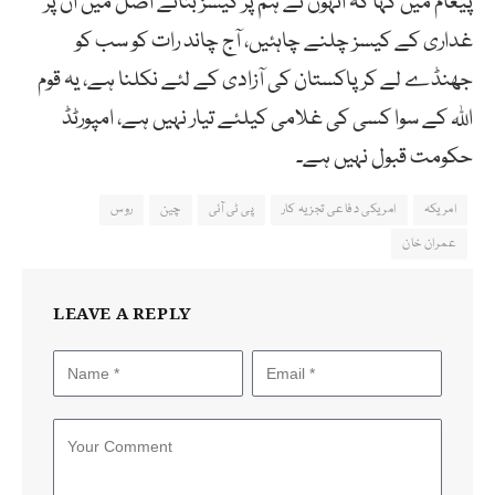
پیغام میں کہا کہ انہوں نے ہم پر کیسز بنائے اصل میں ان پر
غداری کے کیسز چلنے چاہئیں، آج چاند رات کو سب کو
جھنڈے لے کرپاکستان کی آزادی کے لئے نکلنا ہے، یہ قوم
اللہ کے سوا کسی کی غلامی کیلئے تیار نہیں ہے، امپورٹڈ
حکومت قبول نہیں ہے۔
امریکہ
امریکی دفاعی تجزیہ کار
پی ٹی آئی
چین
روس
عمران خان
LEAVE A REPLY