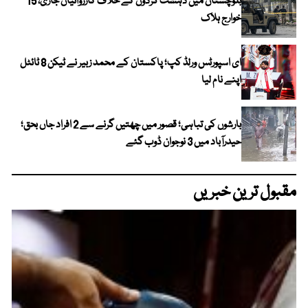
بلوچستان میں دہشت گردوں کے خلاف کارروائیاں جاری، 15
خوارج ہلاک
ای اسپورٹس ورلڈ کپ؛ پاکستان کے محمد زبیر نے ٹیکن 8 ٹائٹل
اپنے نام لیا
بارشوں کی تباہی؛ قصور میں چھتیں گرنے سے 2 افراد جاں بحق؛
حیدرآباد میں 3 نوجوان ڈوب گئے
مقبول ترین خبریں