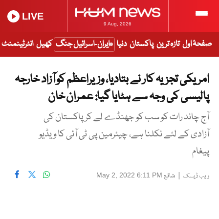
LIVE
9 Aug, 2026
صفحۂ اول
تازہ ترین
پاکستان
دنیا
ایران-اسرائیل جنگ
کھیل
انٹرٹینمنٹ
امریکی تجزیہ کار نے بتادیا، وزیراعظم کو آزاد خارجہ
پالیسی کی وجہ سے ہٹایا گیا: عمران خان
آج چاند رات کو سب کو جھنڈے لے کرپاکستان کی
آزادی کے لئے نکلنا ہے، چیئرمین پی ٹی آئی کا ویڈیو
پیغام
|
شائع
May 2, 2022 6:11 PM
ویب ڈیسک