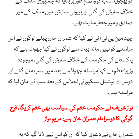
کو بھجوایا، سب کو واضح طور پر بتایا کہ جمہوری ملک کے
خلاف سازش کی گئی اور بیرونی ساز ش میں ملک کے میر
صادق و میر جعفر ملوث تھے۔
چیئرمین پی ٹی آئی نے کہا کہ عمران خان پہلے لوگوں نے اس
مراسلے کو نہیں مانا، بہت سے لوگوں نے کہا جھوٹ ہے کہ
پاکستان کی حکومت کے خلاف سازش کی گئی، موجودہ
وزیراعظم نے کہا مراسلہ جھوٹا ہے بعد میں سب مان گئے اور
دوسرے نیشنل سیکیورٹی اجلاس کے بعد سب نے مان لیا کہ
مراسلہ ہے۔
نواز شریف نے حکومت ختم کی، سیاست بھی ختم کریگا، فرح
گوگی کا دوسرا نام عمران خان ہے: مریم نواز
عمران خان نے دعویٰ کیا کہ ان کو اس لیے لایا گیا کہ یہ