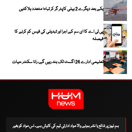
یکے بعد دیگرے 2 ہیلی کاپٹر گر کر تباہ؛ متعدد ہلاکتیں
پی ٹی اے کا ای سم کے اجرا اور تبدیلی کی فیس کم کرنے کا
فیصلہ
تعلیمی ادارے 24 اگست تک بند رہیں گے، رانا سکندر حیات
ہم نیوز پر شائع یا نشر ہونے والا مواد ادارتی ٹیم کی کاوش ہے۔ اس مواد کو بغیر