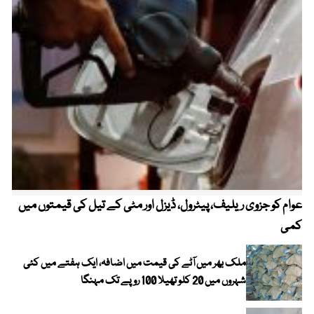
عوام کو جزوی ریلیف، پیٹرول، ڈیزل اور مٹی کے تیل کی قیمتوں میں
4 روز میں سونے کی قیمت میں بڑا اضافہ
کمی
ملک بھر میں آٹے کی قیمت میں اضافہ، ایک ہفتے میں کئی
شہروں میں 20 کلو تھیلا 100 روپے تک مہنگا