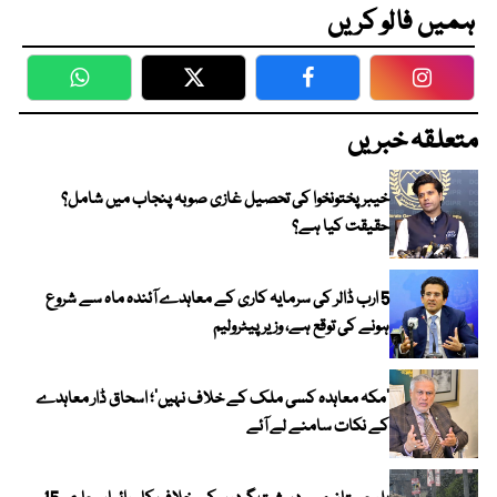
ہمیں فالو کریں
WhatsApp
Twitter
Facebook
Faceboo
متعلقہ خبریں
خیبر پختونخوا کی تحصیل غازی صوبہ پنجاب میں شامل؟
حقیقت کیا ہے؟
5 ارب ڈالر کی سرمایہ کاری کے معاہدے آئندہ ماہ سے شروع
ہونے کی توقع ہے، وزیر پیٹرولیم
‘مکہ معاہدہ کسی ملک کے خلاف نہیں’؛ اسحاق ڈار معاہدے
کے نکات سامنے لے آئے