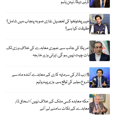
کرنے دیگا، نیتن یاہو
خیبر پختونخوا کی تحصیل غازی صوبہ پنجاب میں شامل؟
حقیقت کیا ہے؟
امریکا کی جانب سے عبوری معاہدے کی خلاف ورزی تک
بات چیت نہیں ہو گی، ایرانی وزیر خارجہ
5 ارب ڈالر کی سرمایہ کاری کے معاہدے آئندہ ماہ سے
شروع ہونے کی توقع ہے، وزیر پیٹرولیم
‘مکہ معاہدہ کسی ملک کے خلاف نہیں’؛ اسحاق ڈار
معاہدے کے نکات سامنے لے آئے