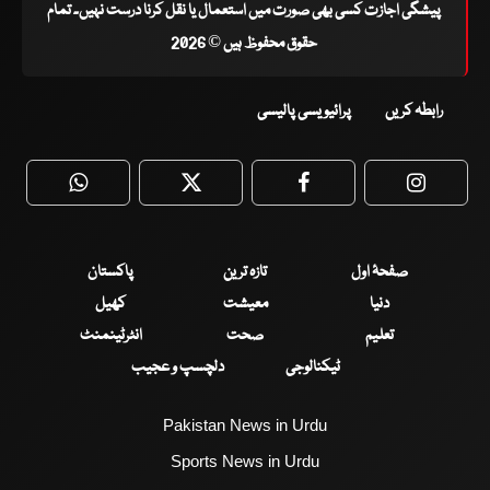
پیشگی اجازت کسی بھی صورت میں استعمال یا نقل کرنا درست نہیں۔ تمام
حقوق محفوظ ہیں © 2026
رابطہ کریں
پرائیویسی پالیسی
WhatsApp
Twitter
Facebook
Faceboo
صفحۂ اول
تازہ ترین
پاکستان
دنیا
معیشت
کھیل
تعلیم
صحت
انٹرٹینمنٹ
ٹیکنالوجی
دلچسپ و عجیب
Pakistan News in Urdu
Sports News in Urdu