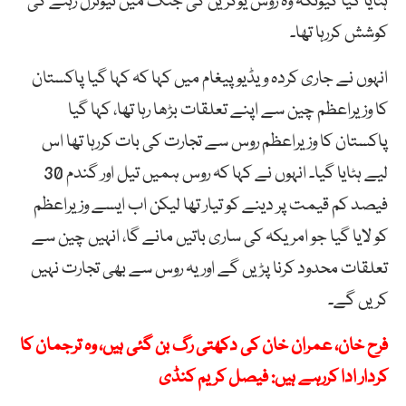
ہٹایا گیا کیونکہ وہ روس یوکرین کی جنگ میں نیوٹرل رہنے کی
کوشش کررہا تھا۔
انہوں نے جاری کردہ ویڈیو پیغام میں کہا کہ کہا گیا پاکستان
کا وزیراعظم چین سے اپنے تعلقات بڑھا رہا تھا، کہا گیا
پاکستان کا وزیراعظم روس سے تجارت کی بات کررہا تھا اس
لیے ہٹایا گیا۔ انہوں نے کہا کہ روس ہمیں تیل اور گندم 30
فیصد کم قیمت پر دینے کو تیار تھا لیکن اب ایسے وزیراعظم
کو لایا گیا جو امریکہ کی ساری باتیں مانے گا، انہیں چین سے
تعلقات محدود کرنا پڑیں گے اور یہ روس سے بھی تجارت نہیں
کریں گے۔
فرح خان، عمران خان کی دکھتی رگ بن گئی ہیں، وہ ترجمان کا
کردار ادا کررہے ہیں: فیصل کریم کنڈی