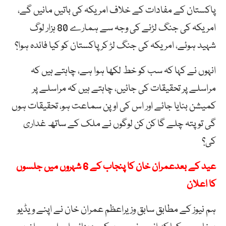
پاکستان کے مفادات کے خلاف امریکہ کی باتیں مانیں گے،
امریکہ کی جنگ لڑنے کی وجہ سے ہمارے 80 ہزار لوگ
شہید ہوئے، امریکہ کی جنگ لڑ کر پاکستان کو کیا فائدہ ہوا؟
انہوں نے کہا کہ سب کو خط لکھا ہوا ہے، چاہتے ہیں کہ
مراسلے پر تحقیقات کی جائیں، چاہتے ہیں کہ مراسلے پر
کمیشن بنایا جائے اور اس کی اوپن سماعت ہو، تحقیقات ہوں
گی تو پتہ چلے گا کن کن لوگوں نے ملک کے ساتھ غداری
کی؟
عید کے بعدعمران خان کا پنجاب کے 6 شہروں میں جلسوں
کا اعلان
ہم نیوز کے مطابق سابق وزیراعظم عمران خان نے اپنے ویڈیو