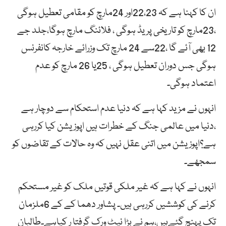
ان کا کہنا ہے کہ 22،23اور 24مارچ کو مقامی تعطیل ہوگی
،23مارچ کو تاریخی پریڈ ہوگی ، فلائنگ مارچ ہوگا،جلد جے
12 بھی آئے گا ،22سے 24 مارچ تک وزرائے خارجہ کانفرنس
ہوگی جس دوران تعطیل ہوگی ، 25یا 26 مارچ کو عدم
اعتماد ہوگی۔
انہوں نے مزید کہا ہے کہ دنیا عدم استحکام سے دوچار ہے
،دنیا میں عالمی جنگ کے خطرات ہیں اپوزیشن کیا کررہی
ہے؟اپوزیشن میں اتنی عقل نہیں کہ وہ حالات کے تقاضوں کو
سمجھے۔
انہوں نے کہا ہے کہ غیر ملکی قوتیں ملک کو غیر مستحکم
کرنے کی کوششیں کررہی ہیں۔ پشاور دھما کے کے 6ملزمان
تک پہنچ گئےہیں،ہم نے بڑا نیٹ ورک گرفتا ر کیاہے۔طالبان