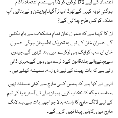
اعتماد کے لیے 172 لوگوں کو لانا ہے۔عدم اعتماد ناکام
ہوگئی تو یہ کہیں گے تھرڈ امپائر آگیا۔اپوزیشن والے بتائیں آپ
ملک کو کس طرح چلائیں گے ؟
ان کا کہنا ہے کہ عمران خان تمام مشکلات سے باہر نکلیں
گے۔عمران خان کے لیے یہ تحریک اطمینان ہوگی ۔عمران
خان ان سب کو ایک ہی ٹوکرے میں بند کردیں گے۔جیلوں
سےبچنےوالےجلدقانون کےدائرےمیں ہوں گے۔میری ذاتی
رائے ہے کہ بات چیت کے لیے دروازے ہمیشہ کھلے ہیں ۔
انہوں نے کہا ہے کہ ہمیں کسی مارچ سے کوئی مسئلہ نہیں
،مناسب جگہ کا انتخاب کریں۔پیپلزپارٹی نے آسٹریلیا کی ٹیم
کے لیے لانگ مارچ کا راستہ بدلا جو اچھی بات ہے۔ہم لانگ
مارچ میں رکاوٹیں پیدا نہیں کریں گے ۔