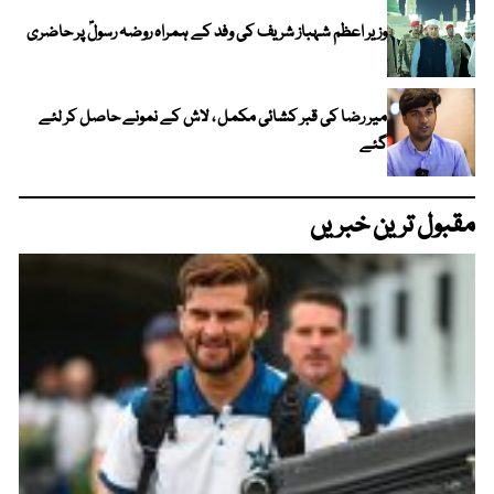
وزیر اعظم شہباز شریف کی وفد کے ہمراہ روضہ رسولؐ پر حاضری
میر رضا کی قبر کشائی مکمل ، لاش کے نمونے حاصل کر لئے
گئے
مقبول ترین خبریں