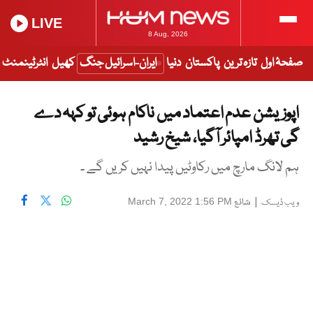
LIVE
8 Aug, 2026
صفحۂ اول
تازہ ترین
پاکستان
دنیا
ایران-اسرائیل جنگ
کھیل
انٹرٹینمنٹ
اپوزیشن عدم اعتماد میں ناکام ہوئی تو کہہ دے
گی تھرڈ امپائر آگیا، شیخ رشید
ہم لانگ مارچ میں رکاوٹیں پیدا نہیں کریں گے ۔
|
شائع
March 7, 2022 1:56 PM
ویب ڈیسک