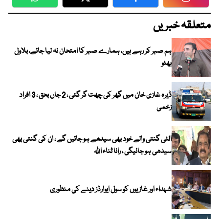
WhatsApp
Twitter
Facebook
Faceboo
متعلقہ خبریں
ہم صبر کر رہے ہیں، ہمارے صبر کا امتحان نہ لیا جائے، بلاول
بھٹو
ڈیرہ غازی خان میں گھر کی چھت گر گئی ، 2 جاں بحق ، 3 افراد
زخمی
الٹی گنتی والے خود بھی سیدھے ہو جائیں گے ، ان کی گنتی بھی
سیدھی ہو جائیگی ، رانا ثناء اللہ
شہداء اور غازیوں کو سول ایوارڈز دینے کی منظوری