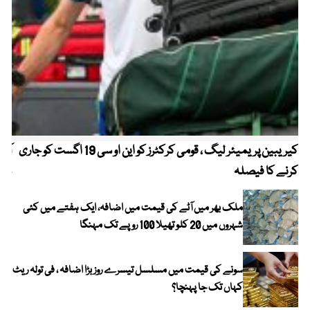
کیریبین پریمیئر لیگ ، قومی کرکٹرز کو این او سی 19 اگست کو جاری
آز
کرنے کا فیصلہ
چھی
ملک بھر میں آٹے کی قیمت میں اضافہ، ایک ہفتے میں کئی
شہروں میں 20 کلو تھیلا 100 روپے تک مہنگا
سونے کی قیمت میں مسلسل تیسرے روز بڑا اضافہ ، فی تولہ ریٹ
کہاں تک جا پہنچا؟