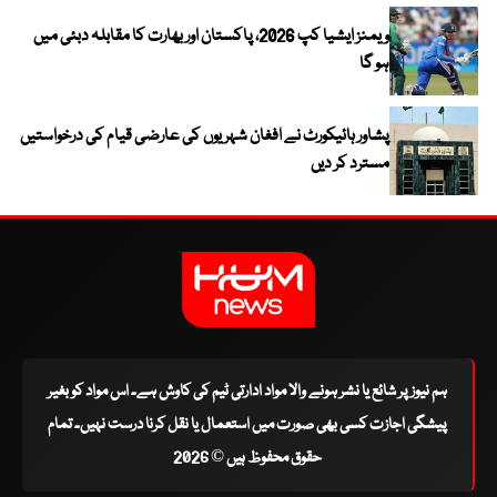
ویمنز ایشیا کپ 2026، پاکستان اور بھارت کا مقابلہ دبئی میں
ہو گا
پشاور ہائیکورٹ نے افغان شہریوں کی عارضی قیام کی درخواستیں
مسترد کر دیں
ہم نیوز پر شائع یا نشر ہونے والا مواد ادارتی ٹیم کی کاوش ہے۔ اس مواد کو بغیر
پیشگی اجازت کسی بھی صورت میں استعمال یا نقل کرنا درست نہیں۔ تمام
حقوق محفوظ ہیں © 2026