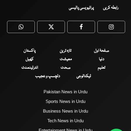
رابطہ کریں
پرائیویسی پالیسی
WhatsApp
Twitter
Facebook
Faceboo
صفحۂ اول
تازہ ترین
پاکستان
دنیا
معیشت
کھیل
تعلیم
صحت
انٹرٹینمنٹ
ٹیکنالوجی
دلچسپ و عجیب
Pakistan News in Urdu
Sports News in Urdu
Business News in Urdu
Tech News in Urdu
Entertainment News in Urdu