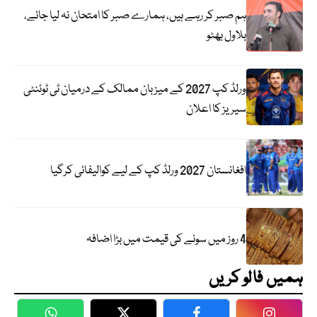
ہم صبر کر رہے ہیں، ہمارے صبر کا امتحان نہ لیا جائے،
بلاول بھٹو
ورلڈ کپ 2027 کے میزبان ممالک کے درمیان ٹی ٹوئنٹی
سیریز کا اعلان
افغانستان 2027 ورلڈ کپ کے لیے کوالیفائی کرگیا
4 روز میں سونے کی قیمت میں بڑا اضافہ
ہمیں فالو کریں