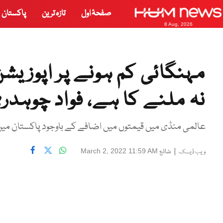
صفحۂ اول
تازہ ترین
پاکستان
8 Aug, 2026
مہنگائی کم ہونے پر اپوزیش
نہ ملنے کا ہے، فواد چوہدر
عالمی منڈی میں قیمتوں میں اضافے کے باوجود پاکستان میں
|
شائع
March 2, 2022 11:59 AM
ویب ڈیسک