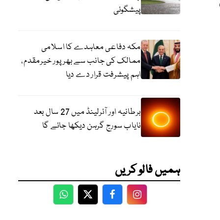
پیشگوئی
مکہ دفاعی معاہدے کا اسلامی
ممالک کی جانب سے بھرپور خیرمقدم،
اہم پیشرفت قرار دے دیا
برطانیہ اور آئرلینڈ میں 27 سال بعد
نایاب سورج گرہن دیکھا جائے گا
ہمیں فالو کریں
WhatsApp
Twitter
Facebook
Facebook