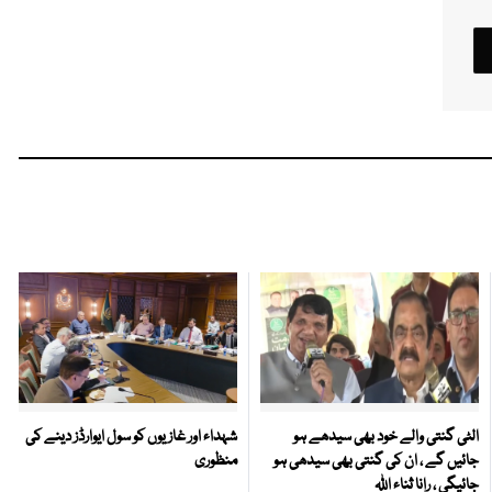
الٹی گنتی والے خود بھی سیدھے ہو
شہداء اور غازیوں کو سول ایوارڈز دینے کی
جائیں گے ، ان کی گنتی بھی سیدھی ہو
منظوری
جائیگی ، رانا ثناء اللہ