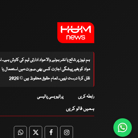
ہم نیوز پر شائع یا نشر ہونے والا مواد ادارتی ٹیم کی کاوش ہے۔ 
مواد کو بغیر پیشگی اجازت کسی بھی صورت میں استعمال یا
نقل کرنا درست نہیں۔ تمام حقوق محفوظ ہیں © 2026
رابطہ کریں
پرائیویسی پالیسی
ہمیں فالو کریں
WhatsApp
Twitter
Facebook
Facebook