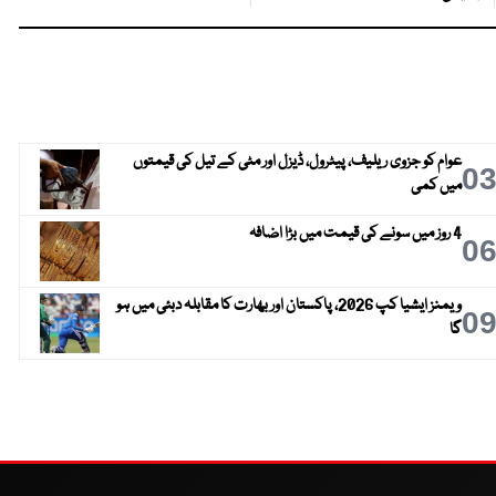
عوام کو جزوی ریلیف، پیٹرول، ڈیزل اور مٹی کے تیل کی قیمتوں
0
میں کمی
4 روز میں سونے کی قیمت میں بڑا اضافہ
0
ویمنز ایشیا کپ 2026، پاکستان اور بھارت کا مقابلہ دبئی میں ہو
0
گا