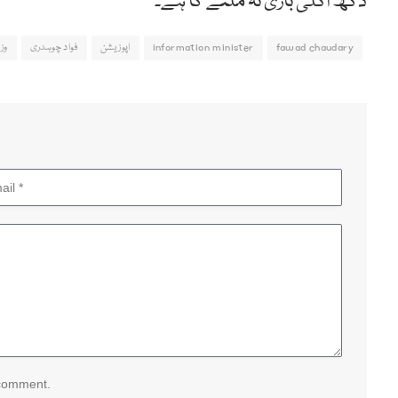
دکھ اگلی باری نہ ملنے کا ہے۔
fawad chaudary
information minister
اپوزیشن
فواد چوہدری
وز
 comment.