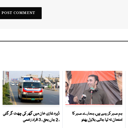
ہم صبر کر رہے ہیں، ہمارے صبر کا
ڈیرہ غازی خان میں گھر کی چھت گر گئی
امتحان نہ لیا جائے، بلاول بھٹو
، 2 جاں بحق ، 3 افراد زخمی