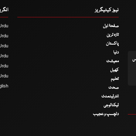
نیوز کیٹیگریز
انگر
صفحۂ اول
Urdu
تازہ ترین
Urdu
پاکستان
Urdu
دنیا
Urdu
اس
معیشت
Urdu
کھیل
Urdu
تعلیم
lish
صحت
انٹرٹینمنٹ
ٹیکنالوجی
دلچسپ و عجیب