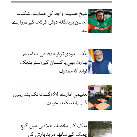
شیخ حسینہ واجد کی حمایت، شکیب
الحسن پر بنگلہ دیش کرکٹ کے دروازے
بند
پاک سعودی ترکیہ دفاعی معاہدہ،
بھارت بھی پاکستان کے اسٹریٹجک
فوائد کا معترف
تعلیمی ادارے 24 اگست تک بند رہیں
گے، رانا سکندر حیات
ملک کے مختلف علاقوں میں گرج
چمک کے ساتھ مزید بارش کی