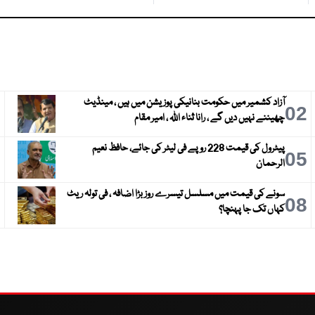
آزاد کشمیر میں حکومت بنانیکی پوزیشن میں ہیں ، مینڈیٹ
3
02
چھیننے نہیں دیں گے ، رانا ثناء اللہ ، امیر مقام
پیٹرول کی قیمت 228 روپے فی لیٹر کی جائے، حافظ نعیم
6
05
الرحمان
سونے کی قیمت میں مسلسل تیسرے روز بڑا اضافہ ، فی تولہ ریٹ
9
08
کہاں تک جا پہنچا؟