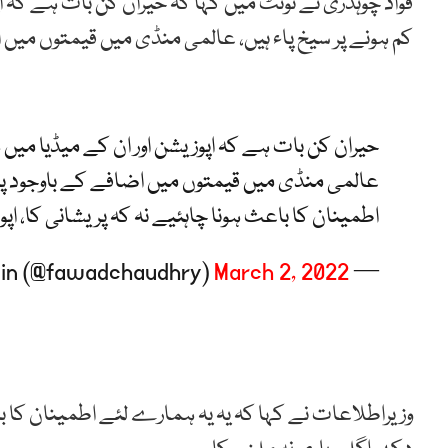
فواد چوہدری نے ٹوئٹ میں کہا کہ حیران کن بات ہے کہ اپ
کم ہونے پر سیخ پاء ہیں، عالمی منڈی میں قیمتوں میں
حیران کن بات ہے کہ اپوزیشن اور ان کے میڈیا میں ہم
عالمی منڈی میں قیمتوں میں اضافے کے باوجود پ
اطمینان کا باعث ہونا چاہئیے نہ کہ پریشانی کا، ا
March 2, 2022
— Ch Fawad Hussain (@fawadchaudhry)
وزیراطلاعات نے کہا کہ یہ یہ ہمارے لئے اطمینان کا با