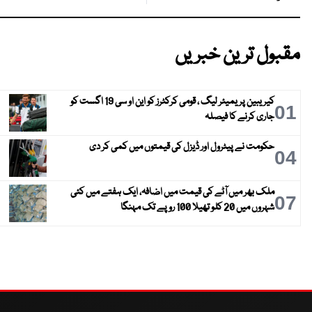
مقبول ترین خبریں
کیریبین پریمیئر لیگ ، قومی کرکٹرز کو این او سی 19 اگست کو
01
جاری کرنے کا فیصلہ
حکومت نے پیٹرول اور ڈیزل کی قیمتوں میں کمی کر دی
04
ملک بھر میں آٹے کی قیمت میں اضافہ، ایک ہفتے میں کئی
07
شہروں میں 20 کلو تھیلا 100 روپے تک مہنگا