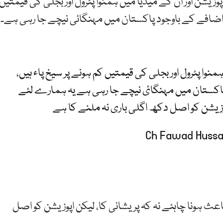
وزیشن اور ان کے میڈیا میں ہمنوا پٹرول اور بجلی کی قیمتیں
 اضافے کے باوجود پاکستان میں مہنگائی نیچے جا رہی ہے۔
نوا پٹرول اور بجلی کی قیمتیں کم ہونے پر سیخ پاء ہیں،
اکستان میں مہنگائ نیچے جا رہی ہے یہ ہمارے لئے
پوزیشن کو اصل دکھ اگلی باری نہ ملنے کا ہے
عث ہونا چاہئے نہ کہ پریشانی کا، لیکن اپوزیشن کو اصل