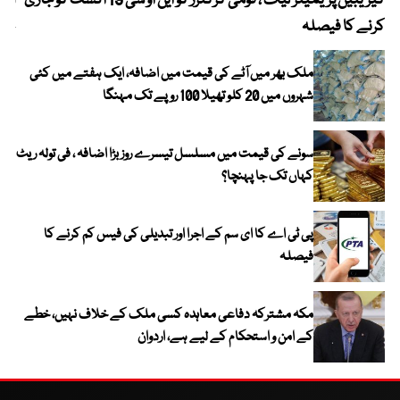
کیریبین پریمیئر لیگ ، قومی کرکٹرز کو این او سی 19 اگست کو جاری
آز
کرنے کا فیصلہ
چھی
ملک بھر میں آٹے کی قیمت میں اضافہ، ایک ہفتے میں کئی
شہروں میں 20 کلو تھیلا 100 روپے تک مہنگا
سونے کی قیمت میں مسلسل تیسرے روز بڑا اضافہ ، فی تولہ ریٹ
کہاں تک جا پہنچا؟
پی ٹی اے کا ای سم کے اجرا اور تبدیلی کی فیس کم کرنے کا
فیصلہ
مکہ مشترکہ دفاعی معاہدہ کسی ملک کے خلاف نہیں، خطے
کے امن و استحکام کے لیے ہے، اردوان