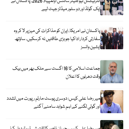
انٹرنیشنل نیوکلیئر سائنس اولمپیاڈ 2026، پاکستان نے
ایک گولڈ اور دو سلور میڈلز جیت لیے
پاکستان نے امریکا، ایران کو مذاکرات کی میز پر لا کر وہ
سفارتی کردار اداکیا جو بڑی طاقتیں نہ کرسکیں، ساؤتھ
ایشین وائسز
جماعت اسلامی کا 16 اگست سے ملک بھر میں بیک
وقت دھرنوں کا اعلان
میر رضا علی کیس: دوسری پوسٹ مارٹم رپورٹ میں تشدد
اور گولی لگنے کے اہم شواہد سامنے آگئے
میر رضا علی کیس، جبران ناصر کا تفتیشی ٹیم تبدیل کرنے