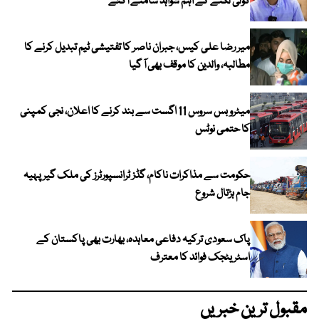
گولی لگنے کے اہم شواہد سامنے آگئے
میر رضا علی کیس، جبران ناصر کا تفتیشی ٹیم تبدیل کرنے کا
مطالبہ، والدین کا موقف بھی آ گیا
میٹرو بس سروس 11 اگست سے بند کرنے کا اعلان، نجی کمپنی
کا حتمی نوٹس
حکومت سے مذاکرات ناکام، گڈز ٹرانسپورٹرز کی ملک گیر پہیہ
جام ہڑتال شروع
پاک سعودی ترکیہ دفاعی معاہدہ، بھارت بھی پاکستان کے
اسٹریٹجک فوائد کا معترف
مقبول ترین خبریں