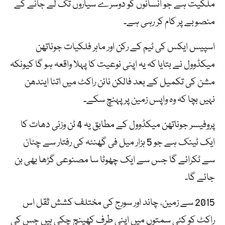
ملکیت ہے جو انسانوں کو دوسرے سیاروں تک لے جانے کے
منصوبے پر کام کر رہی ہے۔
اسپیس ایکس کی ٹیم کے رکن اور ماہر فلکیات جوناتھن
میکڈوول نے بتایا کہ یہ اپنی نوعیت کا پہلا واقعہ ہو گا کیونکہ
مشن کی تکمیل کے بعد فالکن نائن راکٹ میں اتنا ایندھن
نہیں بچا کہ وہ واپس زمین پر پہنچ سکے۔
پروفیسر جوناتھن میکڈوول کے مطابق یہ 4 ٹن وزنی دھات کا
ایک ٹینک ہے جو 5 ہزار میل فی گھنٹہ کی رفتار سے چٹان
سے ٹکرائے گا جس سے ایک چھوٹا سا مصنوعی گڑھا بھی بن
جائے گا۔
2015 سے زمین، چاند اور سورج کی مختلف کشش ثقل اس
راکٹ کو کئی سمتوں میں اپنی طرف کھینچ چکی ہیں جس کی