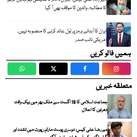
کا مطالبہ، والدین کا موقف بھی آ گیا
ایران کا آبنائے ہرمز پر ٹول عائد کرنے کا منصوبہ نہیں،
امریکی نائب صدر
ہمیں فالو کریں
WhatsApp
Twitter
Facebook
Faceboo
متعلقہ خبریں
جماعت اسلامی کا 16 اگست سے ملک بھر میں بیک وقت
دھرنوں کا اعلان
میر رضا علی کیس: دوسری پوسٹ مارٹم رپورٹ میں تشدد اور