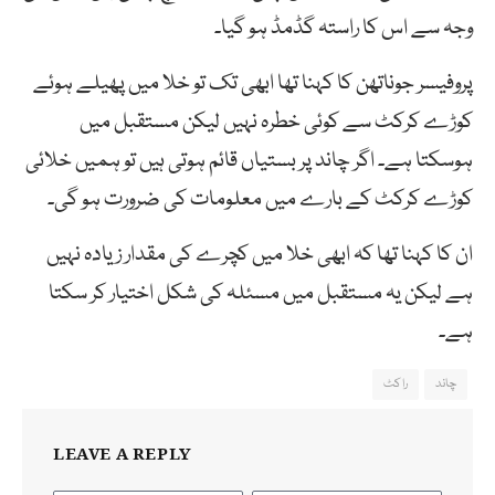
وجہ سے اس کا راستہ گڈمڈ ہو گیا۔
پروفیسر جوناتھن کا کہنا تھا ابھی تک تو خلا میں پھیلے ہوئے
کوڑے کرکٹ سے کوئی خطرہ نہیں لیکن مستقبل میں
ہوسکتا ہے۔ اگر چاند پر بستیاں قائم ہوتی ہیں تو ہمیں خلائی
کوڑے کرکٹ کے بارے میں معلومات کی ضرورت ہو گی۔
ان کا کہنا تھا کہ ابھی خلا میں کچرے کی مقدار زیادہ نہیں
ہے لیکن یہ مستقبل میں مسئلہ کی شکل اختیار کر سکتا
ہے۔
چاند
راکٹ
LEAVE A REPLY