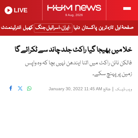
LIVE
9 Aug, 2026
صفحۂ اول
تازہ ترین
پاکستان
دنیا
ایران-اسرائیل جنگ
کھیل
انٹرٹینمنٹ
خلا میں بھیجا گیا راکٹ جلد چاند سے ٹکرائے گا
فالکن نائن راکٹ میں اتنا ایندھن نہیں بچا کہ وہ واپس
زمین پر پہنچ سکے۔
|
شائع
January 30, 2022 11:45 AM
ویب ڈیسک