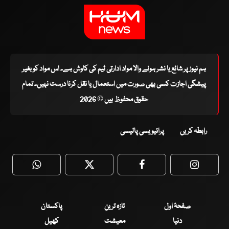
ہم نیوز پر شائع یا نشر ہونے والا مواد ادارتی ٹیم کی کاوش ہے۔ اس مواد کو بغیر
پیشگی اجازت کسی بھی صورت میں استعمال یا نقل کرنا درست نہیں۔ تمام
حقوق محفوظ ہیں © 2026
رابطہ کریں
پرائیویسی پالیسی
WhatsApp
Twitter
Facebook
Faceboo
صفحۂ اول
تازہ ترین
پاکستان
دنیا
معیشت
کھیل