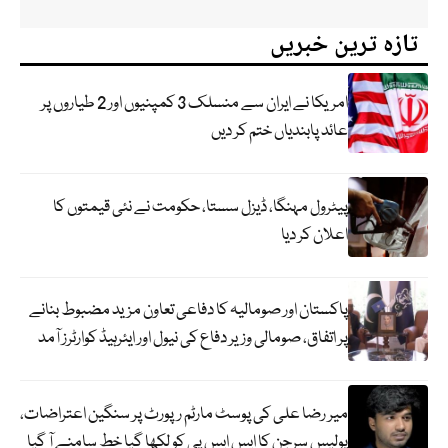
تازہ ترین خبریں
امریکا نے ایران سے منسلک 3 کمپنیوں اور 2 طیاروں پر
عائد پابندیاں ختم کر دیں
پیٹرول مہنگا، ڈیزل سستا، حکومت نے نئی قیمتوں کا
اعلان کر دیا
پاکستان اور صومالیہ کا دفاعی تعاون مزید مضبوط بنانے
پر اتفاق، صومالی وزیر دفاع کی نیول اور ایئرہیڈ کوارٹرز آمد
میر رضا علی کی پوسٹ مارٹم رپورٹ پر سنگین اعتراضات،
پولیس سرجن کا ایس ایس پی کو لکھا گیا خط سامنے آ گیا