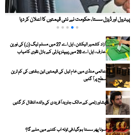
پیٹرول اور ڈیزل سستا، حکومت نے نئی قیمتوں کا اعلان کر دیا
آزاد کشمیر الیکشن ، ایل اے 27 میں مسلم لیگ (ن) کی نورین
عارف ، ایل اے 28 میں پیپلز پارٹی کے بازل نقوی کامیاب
عالمی منڈی میں خام تیل کی قیمتیں تین ہفتوں کی کم ترین
سطح پر آ گئیں
پشاور زلمی کے مالک جاوید آفریدی کی والدہ انتقال کر گئیں
سونا پھر سستا ہوگیا،فی تولہ اب کتنے میں ملے گا؟