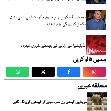
موجودہ نظام کہیں نہیں جا رہا، حکومت اپنی آئینی مدت
مکمل کرے گی، وزیر داخلہ
انڈونیشیا میں زلزلے کے جھٹکے، شہری خوفزدہ
ہمیں فالو کریں
WhatsApp
Twitter
Facebook
Faceboo
متعلقہ خبریں
خریداروں کیلئے بری خبر ، سونے کی قیمتوں کو پر لگ گئے