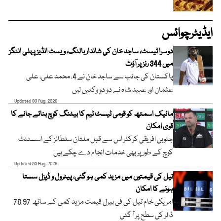
ایڈیٹرچوائس
دوسرا ٹیسٹ، ساجد خان کی شاندار بالنگ، ویسٹ انڈیز پہلی اننگز
میں 344 رنز پر آؤٹ
پاکستان کی جانب سے ساجد خان نے 4، محمد علی، علی
عثمان اور عبید شاہ نے دو دو وکٹیں لیں
Updated 03 Aug, 2026
مائیک اسمتھ کو قومی ٹیسٹ ٹیم کا بیٹنگ کوچ بنائے جانے کا
قوی امکان
جنوبی افریقی کرکٹر اس سے قبل ملتان سلطانز کے اسسٹنٹ
کوچ کے طور پر بھی خدمات انجام دے چکے ہیں
Updated 03 Aug, 2026
تیل کی قیمتوں میں مزید کمی ہو گئی، پیٹرول و ڈیزل سستا
ہونے کا امکان
امریکی خام تیل کی فی بیرل قیمت مزید کمی کے ساتھ 78.97
ڈالر کی سطح پر آ گئی