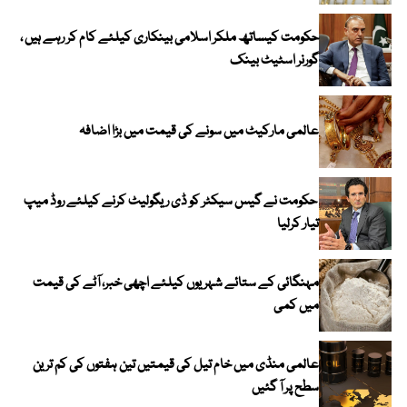
حکومت کیساتھ ملکر اسلامی بینکاری کیلئے کام کر رہے ہیں ،
گورنر اسٹیٹ بینک
عالمی مارکیٹ میں سونے کی قیمت میں بڑا اضافہ
حکومت نے گیس سیکٹر کو ڈی ریگولیٹ کرنے کیلئے روڈ میپ
تیار کرلیا
مہنگائی کے ستائے شہریوں کیلئے اچھی خبر، آٹے کی قیمت
میں کمی
عالمی منڈی میں خام تیل کی قیمتیں تین ہفتوں کی کم ترین
سطح پر آ گئیں