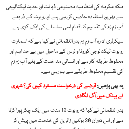
مکہ مکرمہ کی انتظامیہ مصنوعی ذہانت اور جدید ٹیکنالوجی
سے بھرپور استفادہ حاصل کر رہی ہے اور روبوٹ کے ذریعے
آب زم زم کی تقسیم کا اقدام اسی سلسلے کی ایک کڑی ہے۔
سیکرٹری ادارہ آب زم زم بدر اللقمانی نے کہا ہے کہ اسمارٹ
روبوٹ ٹیکنالوجی کورونا وائرس کے ماحول میں بے حد اہم اور
محفوظ طریقہ کار ہے اور انسانی مداخلت کے بغیر آب زم زم
کی تقسیم محفوظ طریقے سے ہو رہی ہے۔
یہ بھی پڑھیں:
قرضے کی درخواست مسترد کیوں کی؟ شہری
نے بینک میں آگ لگادی
بدر اللقمانی نے کہا کہ روبوٹ 10 منٹ میں ایک چکر پورا کرتا
ہے اور اس دوران 30 بوتلیں زائرین کی خدمت میں پیش کر