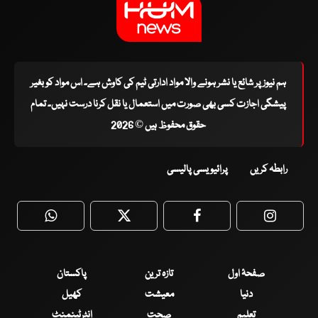
ہم نیوز پر شائع یا نشر ہونے والا مواد ادارتی ٹیم کی کاوش ہے۔ اس مواد کو بغیر
پیشگی اجازت کسی بھی صورت میں استعمال یا نقل کرنا درست نہیں۔ تمام
حقوق محفوظ ہیں © 2026
رابطہ کریں
پرائیویسی پالیسی
WhatsApp
Twitter
Facebook
Faceboo
صفحۂ اول
تازہ ترین
پاکستان
دنیا
معیشت
کھیل
تعلیم
صحت
انٹرٹینمنٹ