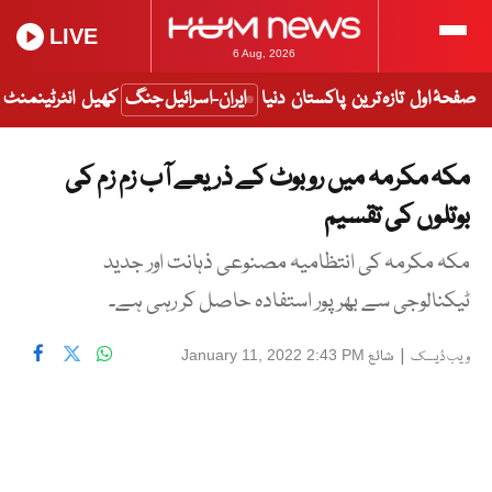
LIVE
6 Aug, 2026
صفحۂ اول
تازہ ترین
پاکستان
دنیا
ایران-اسرائیل جنگ
کھیل
انٹرٹینمنٹ
مکہ مکرمہ میں روبوٹ کے ذریعے آب زم زم کی
بوتلوں کی تقسیم
مکہ مکرمہ کی انتظامیہ مصنوعی ذہانت اور جدید
ٹیکنالوجی سے بھرپور استفادہ حاصل کر رہی ہے۔
|
شائع
January 11, 2022 2:43 PM
ویب ڈیسک