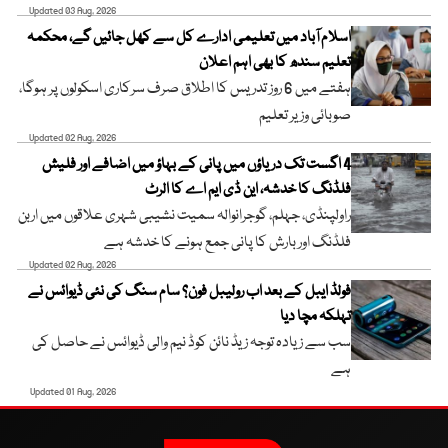
Updated 03 Aug, 2026
اسلام آباد میں تعلیمی ادارے کل سے کھل جائیں گے، محکمہ
تعلیم سندھ کا بھی اہم اعلان
ہفتے میں 6 روز تدریس کا اطلاق صرف سرکاری اسکولوں پر ہوگا،
صوبائی وزیر تعلیم
Updated 02 Aug, 2026
4 اگست تک دریاؤں میں پانی کے بہاؤ میں اضافے اور فلیش
فلڈنگ کا خدشہ، این ڈی ایم اے کا الرٹ
راولپنڈی، جہلم، گوجرانوالہ سمیت نشیبی شہری علاقوں میں اربن
فلڈنگ اور بارش کا پانی جمع ہونے کا خدشہ ہے
Updated 02 Aug, 2026
فولڈ ایبل کے بعد اب رولیبل فون؟ سام سنگ کی نئی ڈیوائس نے
تہلکہ مچا دیا
سب سے زیادہ توجہ زیڈ نائن کوڈ نیم والی ڈیوائس نے حاصل کی
ہے
Updated 01 Aug, 2026