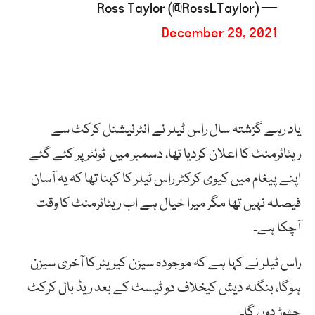
— Ross Taylor (@RossLTaylor)
December 29, 2021
یاد رہے گزشتہ سال راس ٹیلر نے انٹرنیشنل کرکٹ سے
ریٹائرمنٹ کا اعلان کردیا تھا، دسمبر میں ٹوئٹر پر کئے گئے
اپنے پیغام میں کیوی کرکٹر راس ٹیلر کا کہنا تھا کہ یہ آسان
فیصلہ نہیں تھا مگر میرا خیال ہے اب ریٹائرمنٹ کا وقت
آچکا ہے۔
راس ٹیلر نے کہا ہے کہ موجودہ سیزن کیریئر کا آخری سیزن
ہوگا، بنگلہ دیش کیخلاف دو ٹیسٹ کے بعد ریڈ بال کرکٹ
چھوڑ دوں گا۔