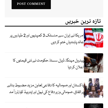
تازہ ترین خبریں
امریکا نے ایران سے منسلک 3 کمپنیوں اور 2 طیاروں پر
عائد پابندیاں ختم کر دیں
پیٹرول مہنگا، ڈیزل سستا، حکومت نے نئی قیمتوں کا
اعلان کر دیا
پاکستان اور صومالیہ کا دفاعی تعاون مزید مضبوط بنانے
پر اتفاق، صومالی وزیر دفاع کی نیول اور ایئرہیڈ کوارٹرز آمد