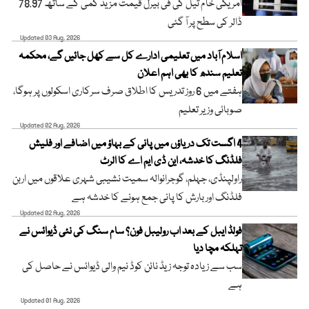
امریکی خام تیل کی فی بیرل قیمت مزید کمی کے ساتھ 78.97
ڈالر کی سطح پر آ گئی
Updated 03 Aug, 2026
اسلام آباد میں تعلیمی ادارے کل سے کھل جائیں گے، محکمہ
تعلیم سندھ کا بھی اہم اعلان
ہفتے میں 6 روز تدریس کا اطلاق صرف سرکاری اسکولوں پر ہوگا،
صوبائی وزیر تعلیم
Updated 02 Aug, 2026
4 اگست تک دریاؤں میں پانی کے بہاؤ میں اضافے اور فلیش
فلڈنگ کا خدشہ، این ڈی ایم اے کا الرٹ
راولپنڈی، جہلم، گوجرانوالہ سمیت نشیبی شہری علاقوں میں اربن
فلڈنگ اور بارش کا پانی جمع ہونے کا خدشہ ہے
Updated 02 Aug, 2026
فولڈ ایبل کے بعد اب رولیبل فون؟ سام سنگ کی نئی ڈیوائس نے
تہلکہ مچا دیا
سب سے زیادہ توجہ زیڈ نائن کوڈ نیم والی ڈیوائس نے حاصل کی
ہے
Updated 01 Aug, 2026