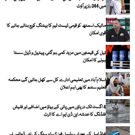
میں 344 رنز پر آؤٹ
مائیک اسمتھ کو قومی ٹیسٹ ٹیم کا بیٹنگ کوچ بنائے جانے کا
قوی امکان
تیل کی قیمتوں میں مزید کمی ہو گئی، پیٹرول و ڈیزل سستا
ہونے کا امکان
اسلام آباد میں تعلیمی ادارے کل سے کھل جائیں گے، محکمہ
تعلیم سندھ کا بھی اہم اعلان
4 اگست تک دریاؤں میں پانی کے بہاؤ میں اضافے اور فلیش
فلڈنگ کا خدشہ، این ڈی ایم اے کا الرٹ
فولڈ ایبل کے بعد اب رولیبل فون؟ سام سنگ کی نئی ڈیوائس نے