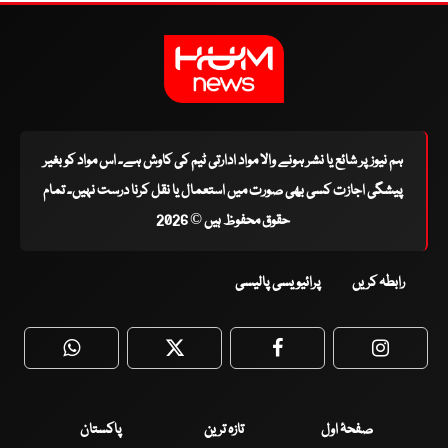
ہم نیوز پر شائع یا نشر ہونے والا مواد ادارتی ٹیم کی کاوش ہے۔ اس مواد کو بغیر
پیشگی اجازت کسی بھی صورت میں استعمال یا نقل کرنا درست نہیں۔ تمام
حقوق محفوظ ہیں © 2026
رابطہ کریں
پرائیویسی پالیسی
WhatsApp
Twitter
Facebook
Faceboo
صفحۂ اول
تازہ ترین
پاکستان