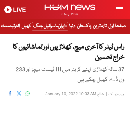
LIVE
6 Aug, 2026
صفحۂ اول
تازہ ترین
پاکستان
دنیا
ایران-اسرائیل جنگ
کھیل
انٹرٹینمنٹ
راس ٹیلر کا آخری میچ، کھلاڑیوں اور تماشائیوں کا
خراج تحسین
37 سالہ کھلاڑی اپنے کریئر میں 111 ٹیسٹ میچز اور 233
ون ڈے کھیل چکے ہیں
|
شائع
January 10, 2022 10:03 AM
ویب ڈیسک