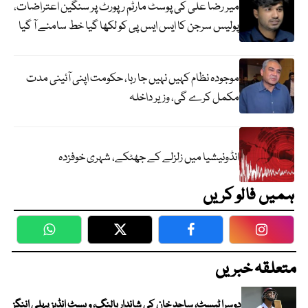
میر رضا علی کی پوسٹ مارٹم رپورٹ پر سنگین اعتراضات،
پولیس سرجن کا ایس ایس پی کو لکھا گیا خط سامنے آ گیا
موجودہ نظام کہیں نہیں جا رہا، حکومت اپنی آئینی مدت
مکمل کرے گی، وزیر داخلہ
انڈونیشیا میں زلزلے کے جھٹکے، شہری خوفزدہ
ہمیں فالو کریں
WhatsApp
Twitter
Facebook
Faceboo
متعلقہ خبریں
دوسرا ٹیسٹ، ساجد خان کی شاندار بالنگ، ویسٹ انڈیز پہلی اننگز