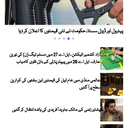
پیٹرول اور ڈیزل سستا، حکومت نے نئی قیمتوں کا اعلان کر دیا
آزاد کشمیر الیکشن ، ایل اے 27 میں مسلم لیگ (ن) کی نورین
عارف ، ایل اے 28 میں پیپلز پارٹی کے بازل نقوی کامیاب
عالمی منڈی میں خام تیل کی قیمتیں تین ہفتوں کی کم ترین
سطح پر آ گئیں
پشاور زلمی کے مالک جاوید آفریدی کی والدہ انتقال کر گئیں