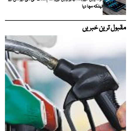
تہلکہ مچا دیا
مقبول ترین خبریں