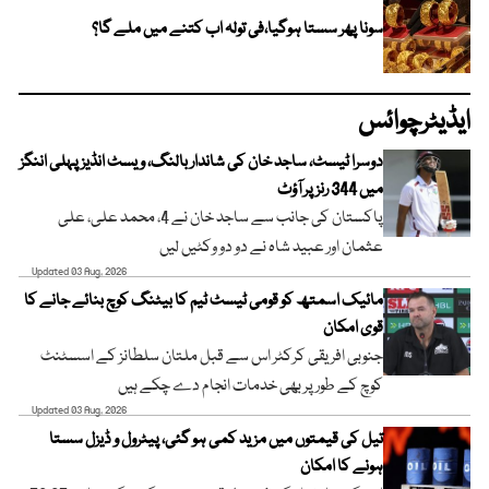
سونا پھر سستا ہوگیا،فی تولہ اب کتنے میں ملے گا؟
ایڈیٹرچوائس
دوسرا ٹیسٹ، ساجد خان کی شاندار بالنگ، ویسٹ انڈیز پہلی اننگز
میں 344 رنز پر آؤٹ
پاکستان کی جانب سے ساجد خان نے 4، محمد علی، علی
عثمان اور عبید شاہ نے دو دو وکٹیں لیں
Updated 03 Aug, 2026
مائیک اسمتھ کو قومی ٹیسٹ ٹیم کا بیٹنگ کوچ بنائے جانے کا
قوی امکان
جنوبی افریقی کرکٹر اس سے قبل ملتان سلطانز کے اسسٹنٹ
کوچ کے طور پر بھی خدمات انجام دے چکے ہیں
Updated 03 Aug, 2026
تیل کی قیمتوں میں مزید کمی ہو گئی، پیٹرول و ڈیزل سستا
ہونے کا امکان