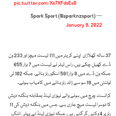
pic.twitter.com/Xs7XFdsEs8
— Spark Sport (@sparknzsport)
January 9, 2022
37 سالہ کھلاڑی اپنے کریئر میں 111 ٹیسٹ میچز اور 233 ون
ڈے کھیل چکے ہیں، راس ٹیلر نے ٹیسٹ میں 7 ہزار 655
جبکہ ون ڈے میں 8 ہزار 581 اسکور رنز بنائے، جبکہ 102 ٹی
ٹوئنٹی میں 19 سو سے زائد رنز بنانے میں کامیاب ہوئے۔
کرائسٹ چرچ میں ہونے والے نیوزی لینڈ بمقابلہ بنگلہ دیش
کا دوسرا ٹیسٹ میچ جاری ہے، جس میں بنگلہ دیش کی 11
رنز پر 4 وکٹیں گر گئیں ہیں، جبکہ نیوزی لینڈ نے پہلی اننگ