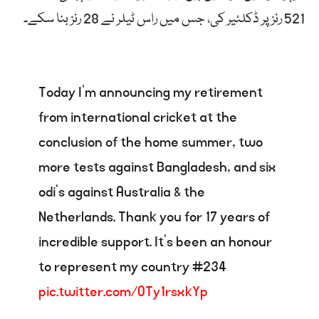
521 رنز پر ڈکلئیر کی، جس میں راس ٹیلر نے 28 رنز بنا سکے۔
Today I’m announcing my retirement
from international cricket at the
conclusion of the home summer, two
more tests against Bangladesh, and six
odi’s against Australia & the
Netherlands. Thank you for 17 years of
incredible support. It’s been an honour
to represent my country #234
pic.twitter.com/OTy1rsxkYp