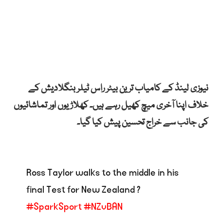
نیوزی لینڈ کے کامیاب ترین بیٹر راس ٹیلر بنگلادیش کے
خلاف اپنا آخری میچ کھیل رہے ہیں۔ کھلاڑیوں اور تماشائیوں
کی جانب سے خراج تحسین پیش کیا گیا۔
Ross Taylor walks to the middle in his
final Test for New Zealand ?
#SparkSport
#NZvBAN