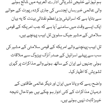
ہم نیوز نے خلیجی نشریاتی ادارے العربیہ میں شائع ہونے
والی عالمی خبر رساں ایجنسی کی جاری کردہ رپورٹ کے حوالے
سے بتایا ہے کہ اسرائیلی وزیراعظم نفتالی بینٹ کا یہ بیان
ایک ایسے وقت میں سامنے آیا ہے کہ جب امریکہ کے قومی
سلامتی کے مشیر جیک سلوین تل ابیب پہنچے ہیں۔
تل ابیب پہنچنے والے امریکہ کے قومی سلامتی کے مشیر کی
سب سے پہلے اسرائیل کے صدر آئزک ہیزروگ سے ملاقات
ہوئی جنہوں نے ایران کے ساتھ ہونے والے مذاکرات پر گہری
تشویش کا اظہار کیا۔
واضح رہے کہ ویانا میں ایران اور دیگر عالمی طاقتوں کے
درمیان مذاکرات کے کئی ادوار ہو چکے ہیں جو تاحال نتیجہ
خیبز ثابت نہیں ہوئے ہیں۔