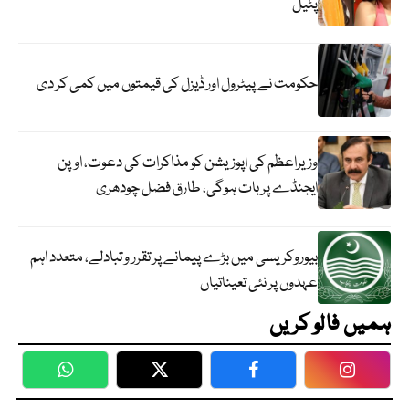
پٹیل
حکومت نے پیٹرول اور ڈیزل کی قیمتوں میں کمی کر دی
وزیراعظم کی اپوزیشن کو مذاکرات کی دعوت، اوپن
ایجنڈے پر بات ہوگی، طارق فضل چودھری
بیوروکریسی میں بڑے پیمانے پر تقرر و تبادلے، متعدد اہم
عہدوں پر نئی تعیناتیاں
ہمیں فالو کریں
WhatsApp
Twitter
Facebook
Faceboo