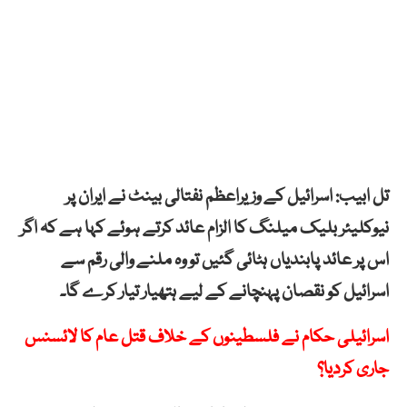
تل ابیب: اسرائیل کے وزیراعظم نفتالی بینٹ نے ایران پر
نیوکلیئر بلیک میلنگ کا الزام عائد کرتے ہوئے کہا ہے کہ اگر
اس پر عائد پابندیاں ہٹائی گئیں تو وہ ملنے والی رقم سے
اسرائیل کو نقصان پہنچانے کے لیے ہتھیار تیار کرے گا۔
اسرائیلی حکام نے فلسطینوں کے خلاف قتل عام کا لائسنس
جاری کردیا؟