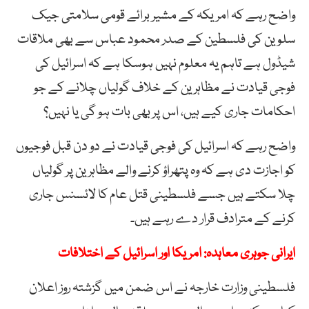
واضح رہے کہ امریکہ کے مشیر برائے قومی سلامتی جیک
سلوین کی فلسطین کے صدر محمود عباس سے بھی ملاقات
شیڈول ہے تاہم یہ معلوم نہیں ہوسکا ہے کہ اسرائیل کی
فوجی قیادت نے مظاہرین کے خلاف گولیاں چلانے کے جو
احکامات جاری کیے ہیں، اس پر بھی بات ہو گی یا نہیں؟
واضح رہے کہ اسرائیل کی فوجی قیادت نے دو دن قبل فوجیوں
کو اجازت دی ہے کہ وہ پتھراؤ کرنے والے مظاہرین پر گولیاں
چلا سکتے ہیں جسے فلسطینی قتل عام کا لائسنس جاری
کرنے کے مترادف قرار دے رہے ہیں۔
ایرانی جوہری معاہدہ: امریکا اور اسرائیل کے اختلافات
فلسطینی وزارت خارجہ نے اس ضمن میں گزشتہ روز اعلان