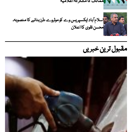
ممالک کا مشترکہ اعلامیہ
اسلام آباد ایکسپریس وے کو موٹروے طرز بنانے کا منصوبہ،
محسن نقوی کا اعلان
مقبول ترین خبریں