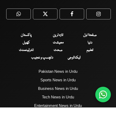
WhatsApp
Twitter
Facebook
Faceboo
صفحۂ اول
تازہ ترین
پاکستان
دنیا
معیشت
کھیل
تعلیم
صحت
انٹرٹینمنٹ
ٹیکنالوجی
دلچسپ و عجیب
Pakistan News in Urdu
Sports News in Urdu
Business News in Urdu
Tech News in Urdu
Entertainment News in Urdu
Health News in Urdu