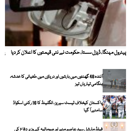
پیٹرول مہنگا، ڈیزل سستا، حکومت نے نئی قیمتوں کا اعلان کر دیا
پنج
آئندہ 48 گھنٹوں میں بارشوں اور دریاؤں میں طغیانی کا خدشہ،
ہنگامی تیاریاں تیز
پاکستان کیخلاف ٹیسٹ سیریز ، انگلینڈ کا 16 رکنی اسکواڈ
سامنے آ گیا
فیلڈ مارشل سید عاصم منیر اور صومالیہ کے وزیر دفاع کی