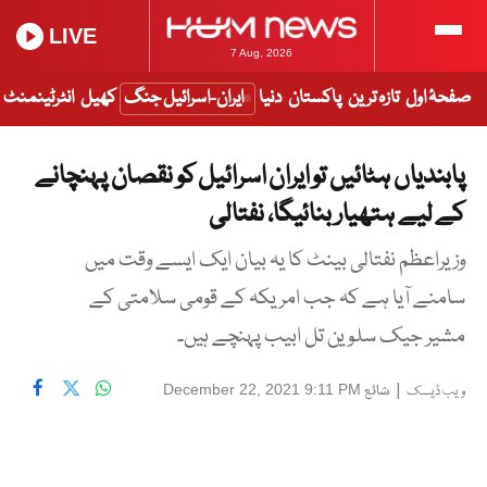
LIVE
7 Aug, 2026
صفحۂ اول
تازہ ترین
پاکستان
دنیا
ایران-اسرائیل جنگ
کھیل
انٹرٹینمنٹ
پابندیاں ہٹائیں تو ایران اسرائیل کو نقصان پہنچانے
کے لیے ہتھیار بنائیگا، نفتالی
وزیراعظم نفتالی بینٹ کا یہ بیان ایک ایسے وقت میں
سامنے آیا ہے کہ جب امریکہ کے قومی سلامتی کے
مشیر جیک سلوین تل ابیب پہنچے ہیں۔
|
شائع
December 22, 2021 9:11 PM
ویب ڈیسک