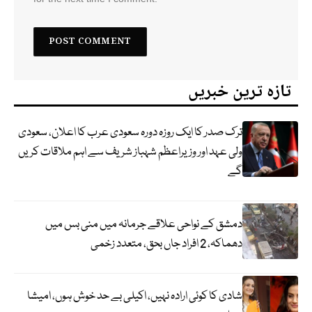
تازہ ترین خبریں
ترک صدر کا ایک روزہ دورہ سعودی عرب کا اعلان، سعودی
ولی عہد اور وزیراعظم شہباز شریف سے اہم ملاقات کریں
گے
دمشق کے نواحی علاقے جرمانہ میں منی بس میں
دھماکہ، 2 افراد جاں بحق، متعدد زخمی
شادی کا کوئی ارادہ نہیں، اکیلی بے حد خوش ہوں، امیشا