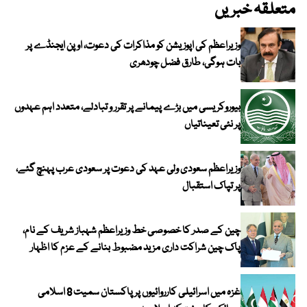
متعلقہ خبریں
وزیراعظم کی اپوزیشن کو مذاکرات کی دعوت، اوپن ایجنڈے پر
بات ہوگی، طارق فضل چودھری
بیوروکریسی میں بڑے پیمانے پر تقرر و تبادلے، متعدد اہم عہدوں
پر نئی تعیناتیاں
وزیراعظم سعودی ولی عہد کی دعوت پر سعودی عرب پہنچ گئے،
پر تپاک استقبال
چین کے صدر کا خصوصی خط وزیراعظم شہباز شریف کے نام،
پاک چین شراکت داری مزید مضبوط بنانے کے عزم کا اظہار
غزہ میں اسرائیلی کارروائیوں پر پاکستان سمیت 8 اسلامی