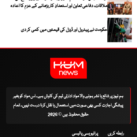
ملاقات، دفاعی تعاون اور استعدادِ کار بڑھانے کے عزم کا اعادہ
حکومت نے پیٹرول اور ڈیزل کی قیمتوں میں کمی کر دی
ہم نیوز پر شائع یا نشر ہونے والا مواد ادارتی ٹیم کی کاوش ہے۔ اس مواد کو بغیر
پیشگی اجازت کسی بھی صورت میں استعمال یا نقل کرنا درست نہیں۔ تمام
حقوق محفوظ ہیں © 2026
رابطہ کریں
پرائیویسی پالیسی