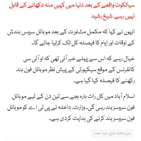
سیالکوٹ واقعے کے بعد دنیا میں کہیں منہ دکھانے کے قابل
نہیں رہے، شیخ رشید
انہوں نے کہا کہ مکمل مشاورت کے بعد موبائل سروس بندش
کے اوقات اور ایام کا فیصلہ کل تک کرلیا جائے گا۔
خیال رہے کہ اس سے پہلے خبر آئی تھی کہ او آئی سی
کانفرنس کے موقع سیکیورٹی کے پیش نظر موبائل فون بند
رکھنے کا فیصلہ کیا گیا ہے۔
اسلام آباد میں کل رات بارہ بجے سے تین دن کے لیے موبائل
فون سروسز بند رہی گی۔ وزارت، داخلہ نے پی ٹی اے کو موبائل
فون سروسز بند کرنے کی ہدایت کردی ہے۔
وزیر داخلہ شیخ رشید احمد