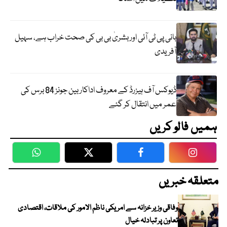
بانی پی ٹی آئی اور بشریٰ بی بی کی صحت خراب ہے، سہیل
آفریدی
ڈیوکس آف ہیزرڈ کے معروف اداکار بین جونز 84 برس کی
عمر میں انتقال کر گئے
ہمیں فالو کریں
WhatsApp
Twitter
Facebook
Faceboo
متعلقہ خبریں
وفاقی وزیر خزانہ سے امریکی ناظم الامور کی ملاقات، اقتصادی
تعاون پر تبادلہ خیال