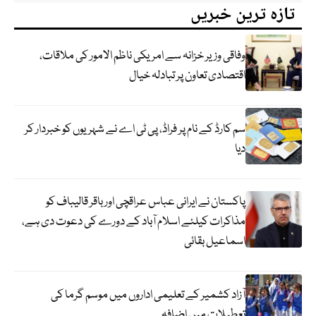
تازہ ترین خبریں
وفاقی وزیر خزانہ سے امریکی ناظم الامور کی ملاقات،
اقتصادی تعاون پر تبادلہ خیال
سم کارڈ کے نام پر فراڈ، پی ٹی اے نے شہریوں کو خبردار کر
دیا
پاکستان نے ایرانی عباس عراقچی اورباقر قالیباف کو
مذاکرات کیلئے اسلام آباد کے دورے کی دعوت دی ہے،
اسماعیل بقائی
آزاد کشمیر کے تعلیمی اداروں میں موسم گرما کی
تعطیلات میں اضافہ