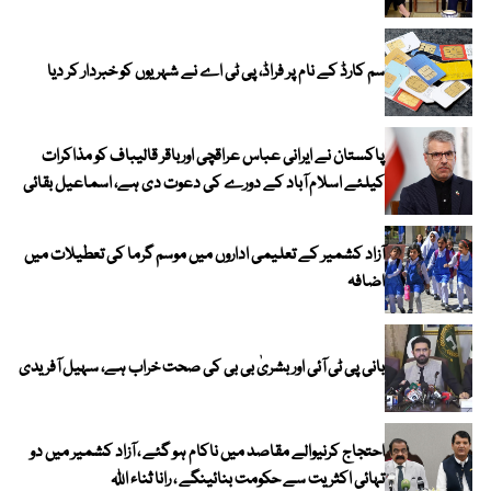
سم کارڈ کے نام پر فراڈ، پی ٹی اے نے شہریوں کو خبردار کر دیا
پاکستان نے ایرانی عباس عراقچی اورباقر قالیباف کو مذاکرات
کیلئے اسلام آباد کے دورے کی دعوت دی ہے، اسماعیل بقائی
آزاد کشمیر کے تعلیمی اداروں میں موسم گرما کی تعطیلات میں
اضافہ
بانی پی ٹی آئی اور بشریٰ بی بی کی صحت خراب ہے، سہیل آفریدی
احتجاج کرنیوالے مقاصد میں ناکام ہو گئے ، آزاد کشمیر میں دو
تہائی اکثریت سے حکومت بنائینگے ، رانا ثناء اللہ