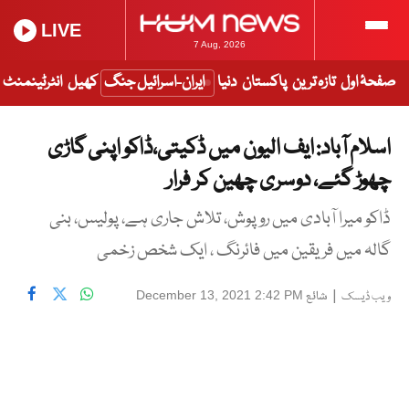
LIVE
7 Aug, 2026
صفحۂ اول
تازہ ترین
پاکستان
دنیا
ایران-اسرائیل جنگ
کھیل
انٹرٹینمنٹ
اسلام آباد: ایف الیون میں ڈکیتی،ڈاکو اپنی گاڑی
چھوڑ گئے، دوسری چھین کر فرار
ڈاکو میرا آبادی میں روپوش، تلاش جاری ہے، پولیس، بنی
گالہ میں فریقین میں فائرنگ ، ایک شخص زخمی
|
شائع
December 13, 2021 2:42 PM
ویب ڈیسک