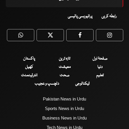
رابطہ کریں
پرائیویسی پالیسی
WhatsApp
Twitter
Facebook
Faceboo
صفحۂ اول
تازہ ترین
پاکستان
دنیا
معیشت
کھیل
تعلیم
صحت
انٹرٹینمنٹ
ٹیکنالوجی
دلچسپ و عجیب
Pakistan News in Urdu
Sports News in Urdu
Business News in Urdu
Tech News in Urdu