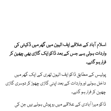
اسلام آباد کے علاقے ایف الیون میں گھر میں ڈکیتی کی
واردات ہوئی ہے جس کے بعد ڈاکو ایک گاڑی بھی چھین کر
فرار ہو گئے۔
پولیس کے مطابق ڈاکو ایف الیون تھری کے ایک گھر میں
داخل ہوئے اور واردات کے بعد اپنی گاڑی چھوڑ کر دوسری گاڑی
چھین کر فرار ہو گئے۔
ڈاکو میرا آبادی کے علاقے میں روپوش ہوئے ہیں جن کی