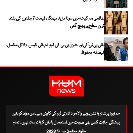
عالمی مارکیٹ میں سونا مزید مہنگا ، قیمت 7 ہفتوں کی بلند
ترین سطح پر پہنچ گئی
بانی پی ٹی آئی اور بشریٰ بی بی کی قیدِ تنہائی کیس، دلائل مکمل،
فیصلہ محفوظ
ہم نیوز پر شائع یا نشر ہونے والا مواد ادارتی ٹیم کی کاوش ہے۔ اس مواد کو بغیر
پیشگی اجازت کسی بھی صورت میں استعمال یا نقل کرنا درست نہیں۔ تمام
حقوق محفوظ ہیں © 2026