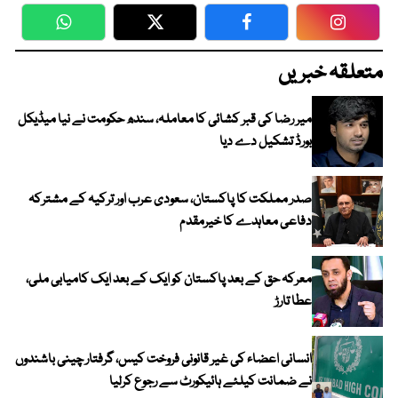
WhatsApp
Twitter
Facebook
Faceboo
متعلقہ خبریں
میر رضا کی قبر کشائی کا معاملہ، سندھ حکومت نے نیا میڈیکل
بورڈ تشکیل دے دیا
صدر مملکت کا پاکستان، سعودی عرب اور ترکیہ کے مشترکہ
دفاعی معاہدے کا خیرمقدم
معرکہ حق کے بعد پاکستان کو ایک کے بعد ایک کامیابی ملی،
عطا تارڑ
انسانی اعضاء کی غیر قانونی فروخت کیس، گرفتار چینی باشندوں
نے ضمانت کیلئے ہائیکورٹ سے رجوع کرلیا