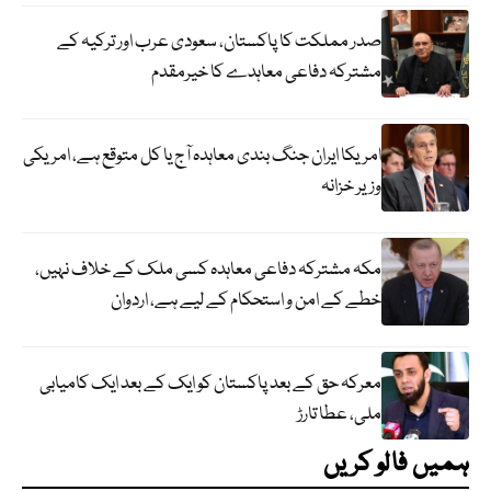
صدر مملکت کا پاکستان، سعودی عرب اور ترکیہ کے
مشترکہ دفاعی معاہدے کا خیرمقدم
امریکا ایران جنگ بندی معاہدہ آج یا کل متوقع ہے، امریکی
وزیر خزانہ
مکہ مشترکہ دفاعی معاہدہ کسی ملک کے خلاف نہیں،
خطے کے امن و استحکام کے لیے ہے، اردوان
معرکہ حق کے بعد پاکستان کو ایک کے بعد ایک کامیابی
ملی، عطا تارڑ
ہمیں فالو کریں