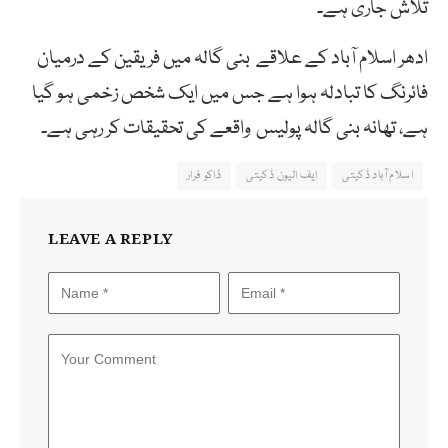
تلاش جاری ہے۔
ادھر اسلام آباد کے علاقے بنی گالہ میں فریقین کے درمیان
فائرنگ کا تبادلہ ہوا ہے جس میں ایک شخص زخمی ہو گیا
ہے، تھانہ بنی گالہ پولیس واقعے کی تحقیقات کر رہی ہے۔
اسلام آباد ڈکیتی
ایف الیون ڈکیتی
ڈاکو فرار
LEAVE A REPLY