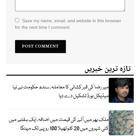
Save my name, email, and website in this browser
for the next time I comment.
تازہ ترین خبریں
میر رضا کی قبر کشائی کا معاملہ، سندھ حکومت نے نیا
میڈیکل بورڈ تشکیل دے دیا
ملک بھر میں آٹے کی قیمت میں اضافہ، ایک ہفتے میں
کئی شہروں میں 20 کلو تھیلا 100 روپے تک مہنگا