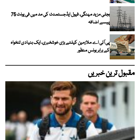
بجلی مزید مہنگی، فیول ایڈجسٹمنٹ کی مد میں فی یونٹ 75
پیسے اضافہ
پی آئی اے ملازمین کیلئے بڑی خوشخبری، ایک بنیادی تنخواہ
کے برابر بونس منظور
مقبول ترین خبریں