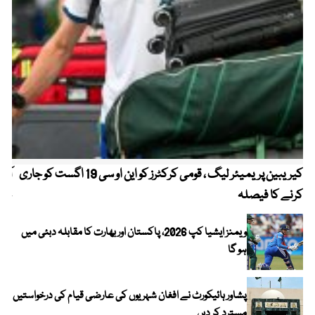
کیریبین پریمیئر لیگ ، قومی کرکٹرز کو این او سی 19 اگست کو جاری
آز
کرنے کا فیصلہ
چھی
ویمنز ایشیا کپ 2026، پاکستان اور بھارت کا مقابلہ دبئی میں
ہو گا
پشاور ہائیکورٹ نے افغان شہریوں کی عارضی قیام کی درخواستیں
مسترد کر دیں