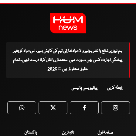
ہم نیوز پر شائع یا نشر ہونے والا مواد ادارتی ٹیم کی کاوش ہے۔ اس مواد کو بغیر
پیشگی اجازت کسی بھی صورت میں استعمال یا نقل کرنا درست نہیں۔ تمام
حقوق محفوظ ہیں © 2026
رابطہ کریں
پرائیویسی پالیسی
WhatsApp
Twitter
Facebook
Faceboo
صفحۂ اول
تازہ ترین
پاکستان