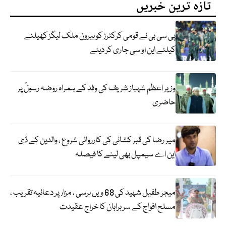
تازہ ترین خبریں
پی سی بی نے قومی کرکٹرز کو بیرون ملک لیگز کھیلنے
کیلئے این او سی جاری کر دیئے
وزیر اعظم شہباز شریف کی وفد کے ہمراہ روضہ رسولؐ پر
حاضری
میر رضا کی قبر کشائی کی کارروائی شروع ، والدین کے ڈی
این اے سیمپل بھی لینے کا فیصلہ
میجر طفیل شہید کی 68 ویں برسی ، مزار پر دعائیہ تقریب ،
مسلح افواج کے سربراہان کا خراج عقیدت