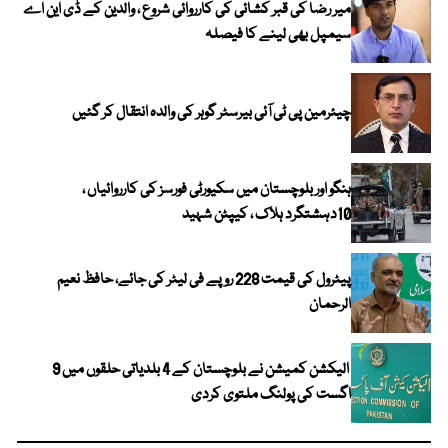
میر رضا کی قبر کشائی کی کارروائی شروع ، والدین کے ڈی این اے
سیمپل بھی لینے کا فیصلہ
چیئرمین پی ٹی آئی بیرسٹر گوہر کی والدہ انتقال کر گئیں
ہنگو اور بلوچستان میں سکیورٹی فورسز کی کارروائیاں ،
10دہشتگرد ہلاک ، کیپٹن شہید
پیٹرول کی قیمت 228 روپے فی لیٹر کی جائے، حافظ نعیم
الرحمان
الیکشن کمیشن نے بلوچستان کے 4 بلدیاتی حلقوں میں 9
اگست کی پولنگ ملتوی کردی