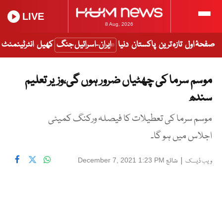
LIVE
8 Aug, 2026
صفحۂ اول
تازہ ترین
پاکستان
دنیا
ایران-اسرائیل جنگ
کھیل
انٹرٹینمنٹ
موسم سرما کی چھٹیاں ضرور ہوں گی،وزیر تعلیم
سندھ
موسم سرما کی تعطیلات کا فیصلہ ورکنگ کمیٹی
اجلاس میں ہو گا۔
|
شائع
December 7, 2021 1:23 PM
ویب ڈیسک