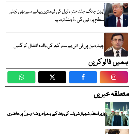
ایران جنگ جلد ختم ، تیل کی قیمتیں پہلے سے بھی نچلی
سطح پر آئیں گی ، ڈونلڈ ٹرمپ
چیئرمین پی ٹی آئی بیرسٹر گوہر کی والدہ انتقال کر گئیں
ہمیں فالو کریں
WhatsApp
Twitter
Facebook
Faceboo
متعلقہ خبریں
وزیر اعظم شہباز شریف کی وفد کے ہمراہ روضہ رسولؐ پر حاضری