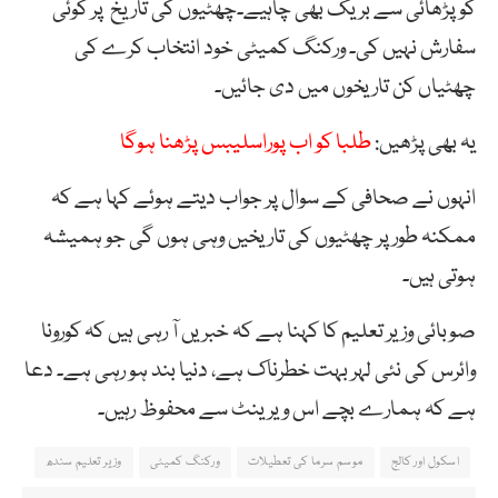
کو پڑھائی سے بریک بھی چاہیے۔چھٹیوں کی تاریخ پر کوئی
سفارش نہیں کی۔ ورکنگ کمیٹی خود انتخاب کرے کی
چھٹیاں کن تاریخوں میں دی جائیں۔
یہ بھی پڑھیں:
طلبا کو اب پوراسلیبس پڑھنا ہوگا
انہوں نے صحافی کے سوال پر جواب دیتے ہوئے کہا ہے کہ
ممکنہ طور پر چھٹیوں کی تاریخیں وہی ہوں گی جو ہمیشہ
ہوتی ہیں۔
صوبائی وزیر تعلیم کا کہنا ہے کہ خبریں آ رہی ہیں کہ کورونا
وائرس کی نئی لہر بہت خطرناک ہے، دنیا بند ہو رہی ہے۔ دعا
ہے کہ ہمارے بچے اس ویرینٹ سے محفوظ رہیں۔
اسکول اور کالج
موسم سرما کی تعطیلات
ورکنگ کمیٹی
وزیر تعلیم سندھ