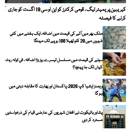
کیریبین پریمیئر لیگ ، قومی کرکٹرز کو این او سی 19 اگست کو جاری
آز
کرنے کا فیصلہ
چھی
ملک بھر میں آٹے کی قیمت میں اضافہ، ایک ہفتے میں کئی
شہروں میں 20 کلو تھیلا 100 روپے تک مہنگا
سونے کی قیمت میں مسلسل تیسرے روز بڑا اضافہ ، فی تولہ ریٹ
کہاں تک جا پہنچا؟
ویمنز ایشیا کپ 2026، پاکستان اور بھارت کا مقابلہ دبئی میں
ہو گا
پشاور ہائیکورٹ نے افغان شہریوں کی عارضی قیام کی درخواستیں
مسترد کر دیں