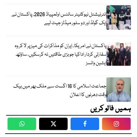
انٹرنیشنل نیوکلیئر سائنس اولمپیاڈ 2026، پاکستان نے
ایک گولڈ اور دو سلور میڈلز جیت لیے
پاکستان نے امریکا، ایران کو مذاکرات کی میز پر لا کر وہ
سفارتی کردار اداکیا جو بڑی طاقتیں نہ کرسکیں، ساؤتھ
ایشین وائسز
جماعت اسلامی کا 16 اگست سے ملک بھر میں بیک
وقت دھرنوں کا اعلان
ہمیں فالو کریں
WhatsApp
Twitter
Facebook
Faceboo