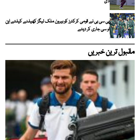
دی
پی سی بی نے قومی کرکٹرز کو بیرون ملک لیگز کھیلنے کیلئے این
او سی جاری کر دیئے
مقبول ترین خبریں