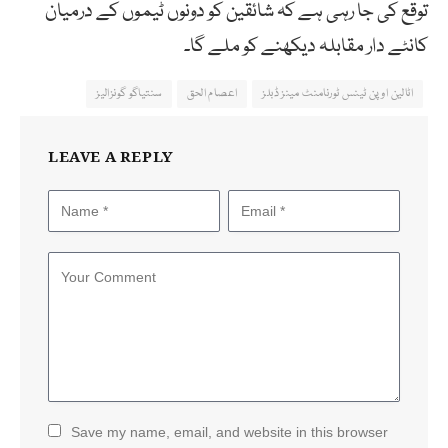
توقع کی جا رہی ہے کہ شائقین کو دونوں ٹیموں کے درمیان
کانٹے دار مقابلہ دیکھنے کو ملے گا۔
اٹالین اوپن ٹینس ٹورنامنٹ مینز ڈبلز
اعصام الحق
سنتیاگو گونزالیز
LEAVE A REPLY
Save my name, email, and website in this browser