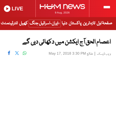
LIVE
9 Aug, 2026
صفحۂ اول
تازہ ترین
پاکستان
دنیا
ایران-اسرائیل جنگ
کھیل
انٹرٹینمنٹ
اعصام الحق آج ایکشن میں دکھائی دیں گے
|
شائع
May 17, 2018 3:30 PM
ویب ڈیسک