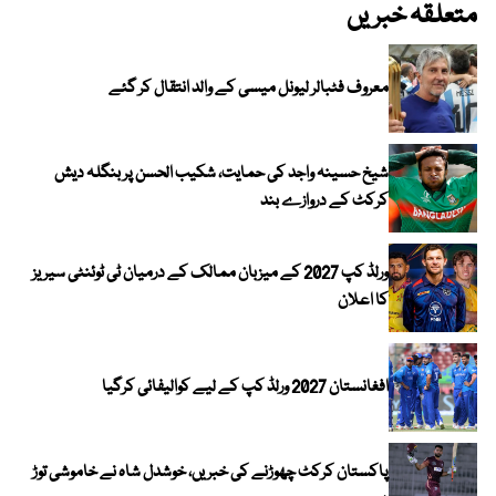
متعلقہ خبریں
معروف فٹبالر لیونل میسی کے والد انتقال کر گئے
شیخ حسینہ واجد کی حمایت، شکیب الحسن پر بنگلہ دیش
کرکٹ کے دروازے بند
ورلڈ کپ 2027 کے میزبان ممالک کے درمیان ٹی ٹوئنٹی سیریز
کا اعلان
افغانستان 2027 ورلڈ کپ کے لیے کوالیفائی کرگیا
پاکستان کرکٹ چھوڑنے کی خبریں، خوشدل شاہ نے خاموشی توڑ