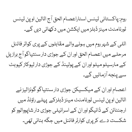
روم: پاکستانی ٹینس اسٹاراعصام الحق آج اٹالین اوپن ٹینس
ٹورنامنٹ مینز ڈبلز میں ایکشن میں دکھائی دیں گے۔
اٹلی کے شہر روم میں ہونے والے مقابلوں کے پری کواٹر فائنل
مرحلے میں اعصام الحق اور ان کے جوڑی دار سنتیاگو آج برازیل
کے مارسیلو میلو اور ان کے پولینڈ کے جوڑی دار لیوکاز کیوبٹ
سے پنجہ آزمائیں گے۔
اعصام اور ان کے میکسیکن جوڑی دار سنتیاگو گونزالیز نے
اٹالین اوپن ٹینس ٹورنامنٹ مینز ڈبلزکے پہلے راؤنڈ میں
ارجنٹائن کے ڈائیگو اور ان کے اسرائیلی جوڑی دار شاپووالوو کو
شکست دے کر پری کوارٹر فائنل میں جگہ بنائی تھی۔