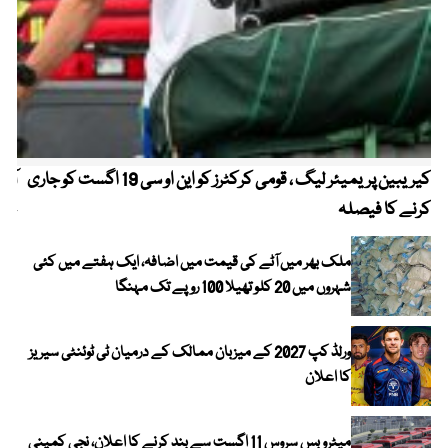
کیریبین پریمیئر لیگ ، قومی کرکٹرز کو این او سی 19 اگست کو جاری
آز
کرنے کا فیصلہ
چھی
ملک بھر میں آٹے کی قیمت میں اضافہ، ایک ہفتے میں کئی
شہروں میں 20 کلو تھیلا 100 روپے تک مہنگا
ورلڈ کپ 2027 کے میزبان ممالک کے درمیان ٹی ٹوئنٹی سیریز
کا اعلان
میٹرو بس سروس 11 اگست سے بند کرنے کا اعلان، نجی کمپنی