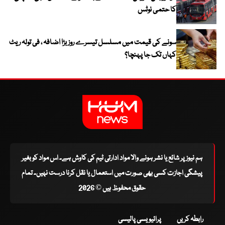
کا حتمی نوٹس
سونے کی قیمت میں مسلسل تیسرے روز بڑا اضافہ ، فی تولہ ریٹ
کہاں تک جا پہنچا؟
ہم نیوز پر شائع یا نشر ہونے والا مواد ادارتی ٹیم کی کاوش ہے۔ اس مواد کو بغیر
پیشگی اجازت کسی بھی صورت میں استعمال یا نقل کرنا درست نہیں۔ تمام
حقوق محفوظ ہیں © 2026
رابطہ کریں
پرائیویسی پالیسی