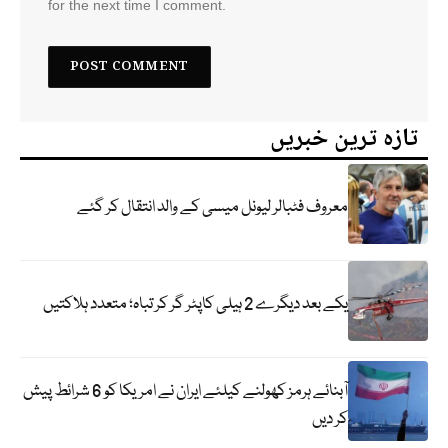
for the next time I comment.
تازہ ترین خبریں
معروف فٹبالر لیونل میسی کے والد انتقال کر گئے
یکے بعد دیگرے 2 ہیلی کاپٹر گر کر تباہ؛ متعدد ہلاکتیں
آبنائے ہرمز کھولنے کیلئے ایران نے امریکا کو 6 شرائط پیش
کر دیں